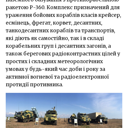
ракетою Р-360. Комплекс призначений для
ураження бойових кораблів класів крейсер,
есмінець, фрегат, корвет, десантних,
танкодесантних кораблів та транспортів,
які діють як самостійно, так і в складі
корабельних груп і десантних загонів, а
також берегових радіоконтрастних цілей у
простих і складних метеорологічних
умовах у будь-який час доби і року за
активної вогневої та радіоелектронної
протидії противника.