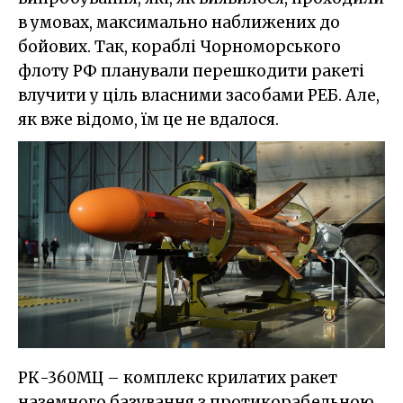
в умовах, максимально наближених до
бойових. Так, кораблі Чорноморського
флоту РФ планували перешкодити ракеті
влучити у ціль власними засобами РЕБ. Але,
як вже відомо, їм це не вдалося.
РК-360МЦ – комплекс крилатих ракет
наземного базування з протикорабельною