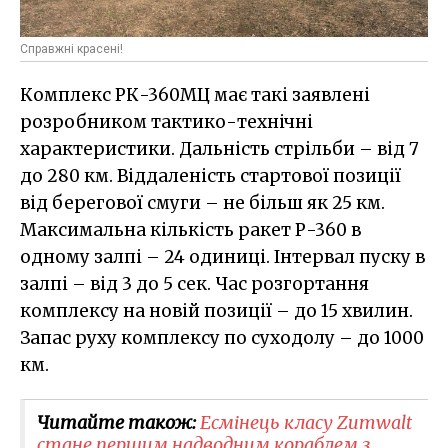
Справжні красені!
Комплекс РК-360МЦ має такі заявлені
розробником тактико-технічні
характеристики. Дальність стрільби – від 7
до 280 км. Віддаленість стартової позиції
від берегової смуги – не більш як 25 км.
Максимальна кількість ракет Р-360 в
одному залпі – 24 одиниці. Інтервал пуску в
залпі – від 3 до 5 сек. Час розгортання
комплексу на новій позиції – до 15 хвилин.
Запас руху комплексу по суходолу – до 1000
км.
Читайте також:
Есмінець класу Zumwalt
стане першим надводним кораблем з