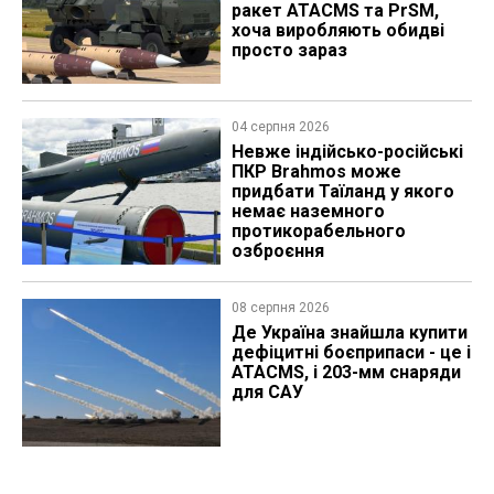
ракет ATACMS та PrSM,
хоча виробляють обидві
просто зараз
04 серпня 2026
Невже індійсько-російські
ПКР Brahmos може
придбати Таїланд у якого
немає наземного
протикорабельного
озброєння
08 серпня 2026
Де Україна знайшла купити
дефіцитні боєприпаси - це і
ATACMS, і 203-мм снаряди
для САУ