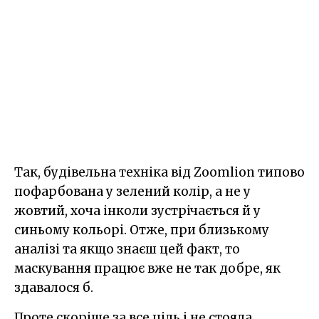
Так, будівельна техніка від Zoomlion типово
пофарбована у зелений колір, а не у
жовтий, хоча інколи зустрічається й у
синьому кольорі. Отже, при близькому
аналізі та якщо знаєш цей факт, то
маскування працює вже не так добре, як
здавалося б.
Проте скоріше за все ціль і не стояла