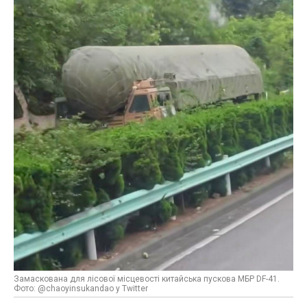
Замаскована для лісової місцевості китайська пускова МБР DF-41.
Фото: @chaoyinsukandao у Twitter