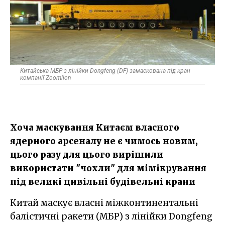
Китайська МБР з лінійки Dongfeng (DF) замаскована під кран
компанії Zoomlion
Хоча маскування Китаєм власного
ядерного арсеналу не є чимось новим,
цього разу для цього вирішили
використати "чохли" для мімікрування
під великі цивільні будівельні крани
Китай маскує власні міжконтинентальні
балістичні ракети (МБР) з лінійки Dongfeng