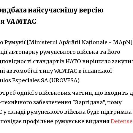
придбала найсучаснішу версію
ля VAMTAC
 Румунії [Ministerul Apărării Naționale - MApN]
ції автопарку румунського війська та його
дповідності стандартів НАТО вирішило закупи
ні автомобілі типу VAMTAC в іспанської
ulos Especiales SA (UROVESA).
треб однієї з військових частин, що входить 
-технічного забезпечення "Заргідава", тому
у складі румунського війська буде підтримка
озповідає профільне румунське видання
Defense