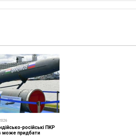
2026
ндійсько-російські ПКР
s може придбати