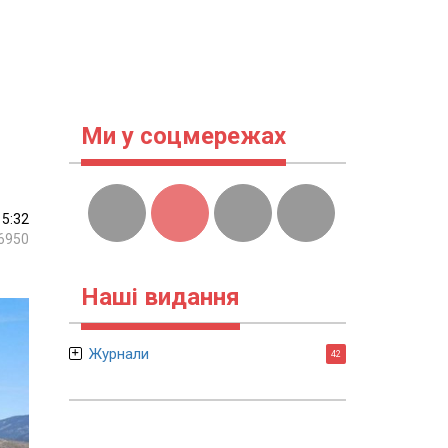
Ми у соцмережах
15:32
6950
Наші видання
Журнали
42