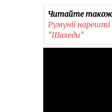
Читайте також
Румунії нарешті 
"Шахеди"