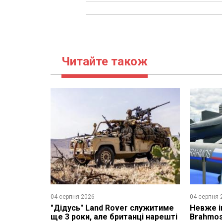
Читайте також
04 серпня 2026
04 серпня 
"Дідусь" Land Rover служитиме
Невже і
ще 3 роки, але британці нарешті
Brahmo