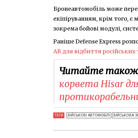
Бронеавтомобіль може пере
екіпіруванням, крім того, є
зокрема бойові модулі, сист
Раніше Defense Express розп
AB для відбиття російських
Читайте також
корвета Hisar для
протикорабельн
ТЕГИ
ВІЙСЬКОВІ АВТОМОБІЛІ
ВІЙСЬКОВА З