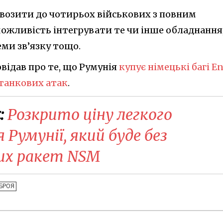
возити до чотирьох військових з повним
 можливість інтегрувати те чи інше обладнання
еми зв’язку тощо.
овідав про те, що Румунія
купує німецькі багі E
 танкових атак
.
:
Розкрито ціну легкого
 Румунії, який буде без
их ракет NSM
БРОЯ