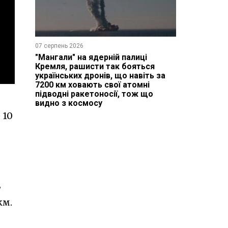
07 серпень 2026
"Мангали" на ядерній палиці
Кремля, рашисти так бояться
українських дронів, що навіть за
7200 км ховають свої атомні
підводні ракетоносії, тож що
видно з космосу
 10
8
км.