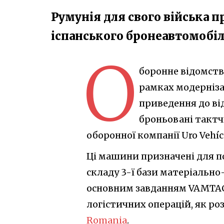
Румунія для свого війська 
іспанського бронеавтомобі
О
боронне відомство
рамках модерніза
приведення до ві
броньовані тактч
оборонної компанії Uro Vehíc
Ці машини призначені для по
складу 3-ї бази матеріально
основним завданням VAMTAC 
логістичних операцій, як р
Romania
.