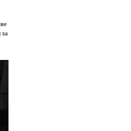
рне
 за