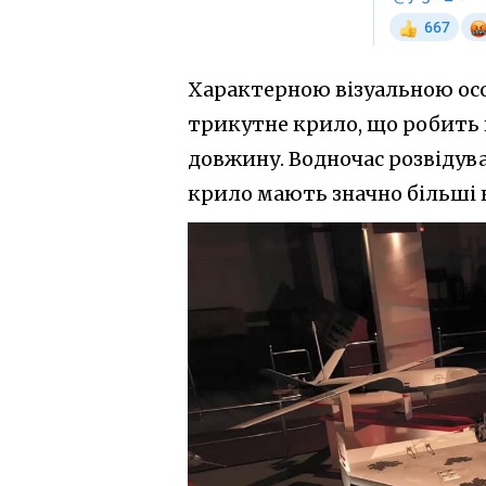
Характерною візуальною осо
трикутне крило, що робить 
довжину. Водночас розвідув
крило мають значно більші 