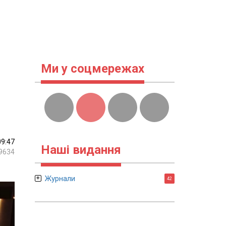
Ми у соцмережах
09:47
Наші видання
9634
Журнали
42