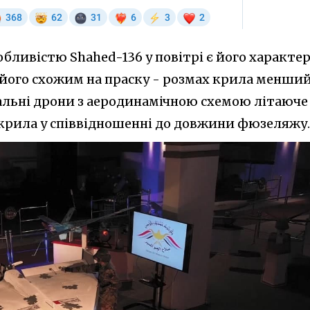
бливістю Shahed-136 у повітрі є його характе
його схожим на праску - розмах крила менший
альні дрони з аеродинамічною схемою літаюче
крила у співвідношенні до довжини фюзеляжу.