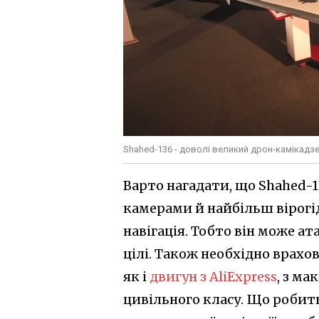
Shahed-136 - доволі великий дрон-камікадз
Варто нагадати, що Shahed-1
камерами й найбільш вірогі
навігація. Тобто він може ат
цілі. Також необхідно врахо
як і
двигун з AliExpress
, з м
цивільного класу. Що робить