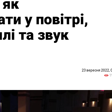
 як
ти у повітрі,
лі та звук
23 вересня 2022, 
1