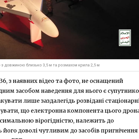
е з довжиною близько 3,5 м та розмахом крила 2,5 м
36, з наявних відео та фото, не оснащений
дним засобом наведення для нього є супутник
акувати лише заздалегідь розвідані стаціонарн
вувати, що електронна компонента цього дрона
аксимальною вірогідністю, належить до
 його доволі чутливим до засобів пригнічення