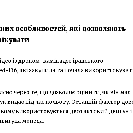
рних особливостей, які дозволяють
фікувати
ідео із дроном-камікадзе іранського
d-136, які закупила та почала використовуват
исно через те, що дозволяє оцінити, як він має
вук видає під час польоту. Останній фактор дов
 ньому використовується двотактовий двигун і
 двигуна мопеда.