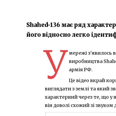
Shahed-136 має ряд характе
його відносно легко іденти
У
мережі з'явилось в
виробництва Shahe
армія РФ.
Це відео вкрай кор
виглядати з землі та який з
характерний через те, що у
він доволі схожий зі звуком