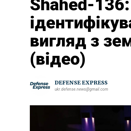
Shahed-136:
ідентифікува
вигляд з зем
(відео)
DEFENSE EXPRESS
ukr.defense.news@gmail.com