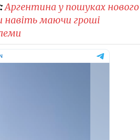
:
Аргентина у пошуках нового
и навіть маючи гроші
леми