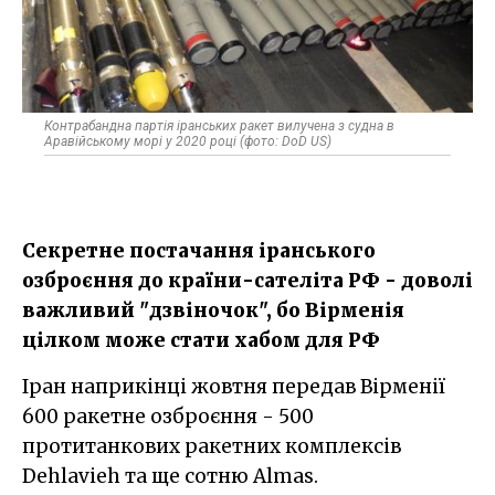
Контрабандна партія іранських ракет вилучена з судна в
Аравійському морі у 2020 році (фото: DoD US)
Секретне постачання іранського
озброєння до країни-сателіта РФ - доволі
важливий "дзвіночок", бо Вірменія
цілком може стати хабом для РФ
Іран наприкінці жовтня передав Вірменії
600 ракетне озброєння - 500
протитанкових ракетних комплексів
Dehlavieh та ще сотню Almas.