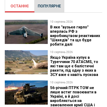
ОСТАННЄ
ПОПУЛЯРНЕ
10 серпень 2026
В яке "вузьке гирло"
вперлась РФ з
виробництвом реактивних
"Шахедів" та що буде
робити далі
10 серпень 2026
Якщо Україна купує в
Туреччини 70 ATACMS, то
які там ще є балістичні
ракети, під одну з яких в
ЗСУ вже є навіть пускова
10 серпень 2026
56-річний ПТРК TOW не
лише встиг повоювати в
Україні, а й досі
виробляється на
замовлення армії США і