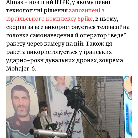
Almas - новіший ПТРК, у якому певні
технологічні рішення
запозичені з
ізраїльського комплексу Spike
, в ньому,
скоріш за все використовується телевізійна
головка самонаведення й оператор "веде"
ракету через камеру на ній. Також ця
ракета використовується у іранських
ударно-розвідувальних дронах, зокрема
Mohajer-6.