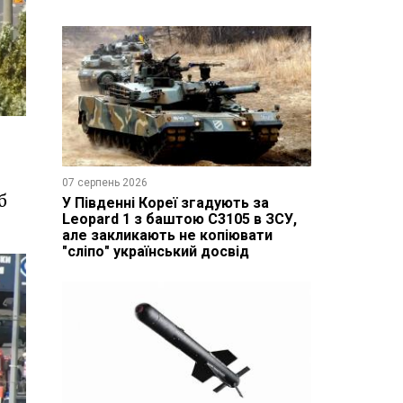
07 серпень 2026
б
У Південні Кореї згадують за
Leopard 1 з баштою C3105 в ЗСУ,
але закликають не копіювати
"сліпо" український досвід