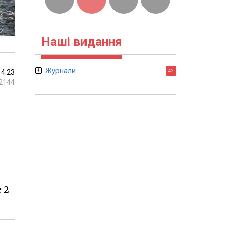
Наші видання
Журнали
14:23
42
2144
 2