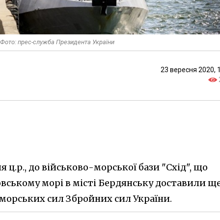
. Фото: прес-служба Президента України
23 вересня 2020, 
я ц.р., до військово-морської бази "Схід", що
овському морі в місті Бердянську доставили ще
морських сил Збройних сил України.