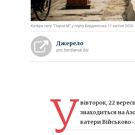
Катери типу “Гюрза-М” у порту Бердянська 11 квітня 2020
Джерело
pro.berdiansk.biz
У
вівторок, 22 вересн
знаходиться на Аз
катери Військово-