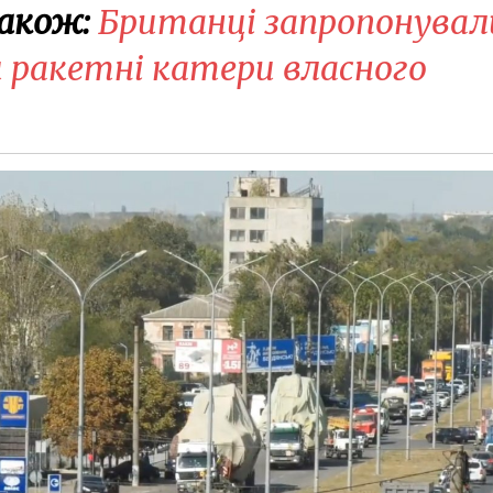
акож:
Британці запропонувал
и ракетні катери власного