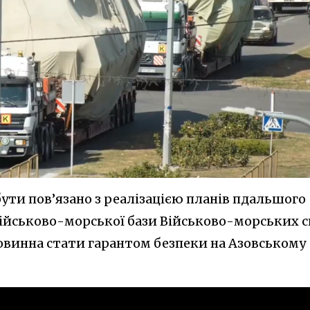
ути пов’язано з реалізацією планів пдальшого
ійськово-морської бази Військово-морських 
повинна стати гарантом безпеки на Азовському