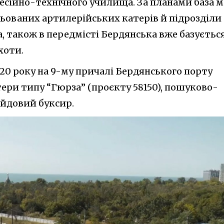
сійно-технічного училища. За планами база м
ньованих артилерійських катерів й підрозділи
а, також в передмісті Бердянська вже базуєтьс
хоти.
20 року на 9-му причалі Бердянського порту
ери типу “Гюрза” (проєкту 58150), пошуково-
йдовий буксир.