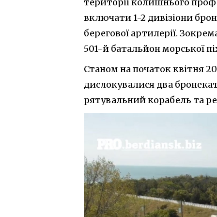
території колишнього профе
включати 1-2 дивізіони бро
берегової артилерії. Зокрем
501-й батальйон морської пі
Станом на початок квітня 20
дислокувалися два бронекат
рятувальний корабель та ре