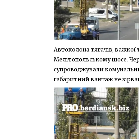
Автоколона тягачів, важкої 
Мелітопольському шосе. Чере
супроводжували комунальник
габаритний вантаж не зірвав