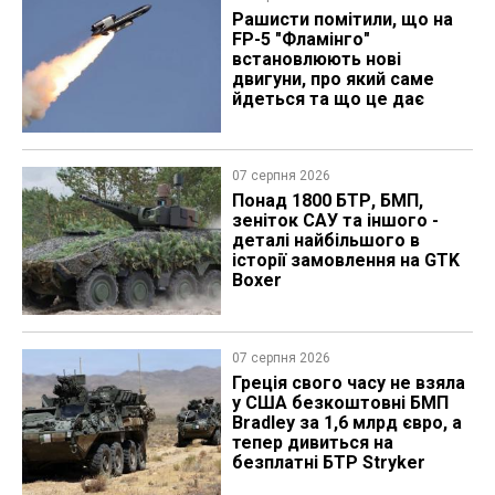
Рашисти помітили, що на
FP-5 "Фламінго"
встановлюють нові
двигуни, про який саме
йдеться та що це дає
07 серпня 2026
Понад 1800 БТР, БМП,
зеніток САУ та іншого -
деталі найбільшого в
історії замовлення на GTK
Boxer
07 серпня 2026
Греція свого часу не взяла
у США безкоштовні БМП
Bradley за 1,6 млрд євро, а
тепер дивиться на
безплатні БТР Stryker