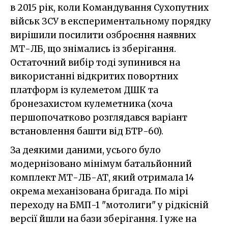
в 2015 рік, коли Командування Сухопутних
військ ЗСУ в експериментальному порядку
вирішили посилити озброєння наявних
МТ-ЛБ, що знімались із зберігання.
Остаточний вибір тоді зупинився на
використанні відкритих повортних
платформ із кулеметом ДШК та
бронезахистом кулеметника (хоча
першопочатково розглядався варіант
встановлення башти від БТР-60).
За деякими даними, усього було
модернізовано мінімум батальйонний
комплект МТ-ЛБ-АТ, який отримала 14
окрема механізована бригада. По мірі
переходу на БМП-1 "мотолиги" у рідкісній
версії йшли на бази зберігання. І уже на