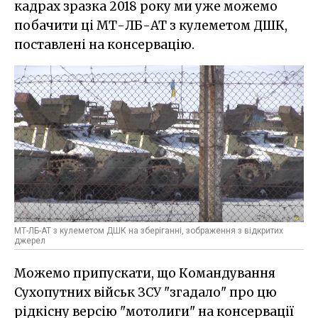
кадрах зразка 2018 року ми уже можемо
побачити ці МТ-ЛБ-АТ з кулеметом ДШК,
поставлені на консервацію.
МТ-ЛБ-АТ з кулеметом ДШК на зберіганні, зображення з відкритих
джерел
Можемо припускати, що Командування
Сухопутних військ ЗСУ "згадало" про цю
рідкісну версію "мотолиги" на консервації