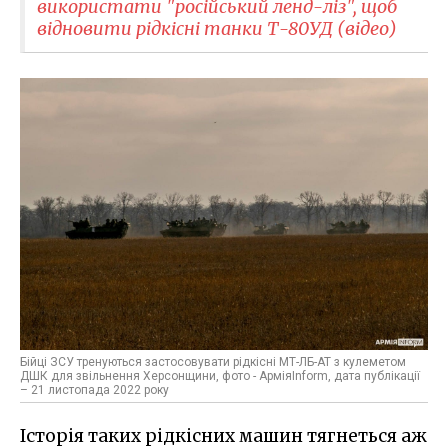
використати "російський ленд-ліз", щоб
відновити рідкісні танки Т-80УД (відео)
Бійці ЗСУ тренуються застосовувати рідкісні МТ-ЛБ-АТ з кулеметом
ДШК для звільнення Херсонщини, фото - АрміяInform, дата публікації
– 21 листопада 2022 року
Історія таких рідкісних машин тягнеться аж