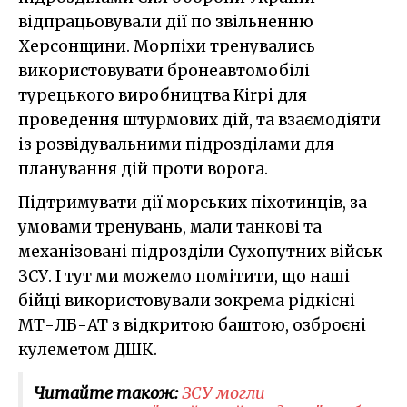
відпрацьовували дії по звільненню
Херсонщини. Морпіхи тренувались
використовувати бронеавтомобілі
турецького виробництва Kirpi для
проведення штурмових дій, та взаємодіяти
із розвідувальними підрозділами для
планування дій проти ворога.
Підтримувати дії морських піхотинців, за
умовами тренувань, мали танкові та
механізовані підрозділи Сухопутних військ
ЗСУ. І тут ми можемо помітити, що наші
бійці використовували зокрема рідкісні
МТ-ЛБ-АТ з відкритою баштою, озброєні
кулеметом ДШК.
Читайте також:
ЗСУ могли