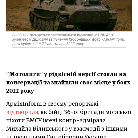
Бійці ЗСУ тренуються застосовувати рідкісний МТ-ЛБ-АТ з
кулеметом ДШК для звільнення Херсонщини, фото - АрміяInform,
дата публікації – 21 листопада 2022 року
"Мотолиги" у рідкісній версії стояли на
консервації та знайшли своє місце у боях
2022 року
АрміяInform в своєму репортажі
відтворила
, як бійці 36-ої бригади морської
піхоти ВМСУ імені контр-адмірала
Михайла Білинського у взаємодії з іншими
підрозділами Сил оборони України