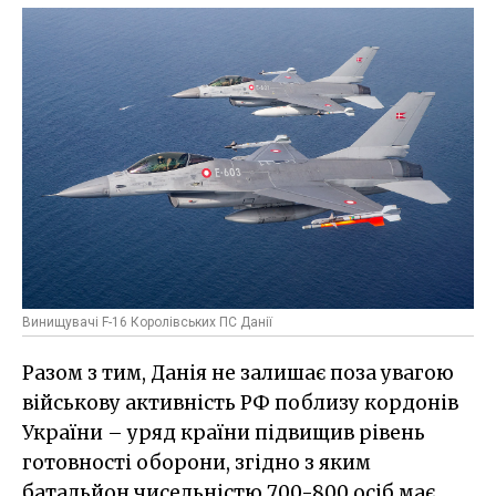
Винищувачі F-16 Королівських ПС Данії
Разом з тим, Данія не залишає поза увагою
військову активність РФ поблизу кордонів
України – уряд країни підвищив рівень
готовності оборони, згідно з яким
батальйон чисельністю 700-800 осіб має