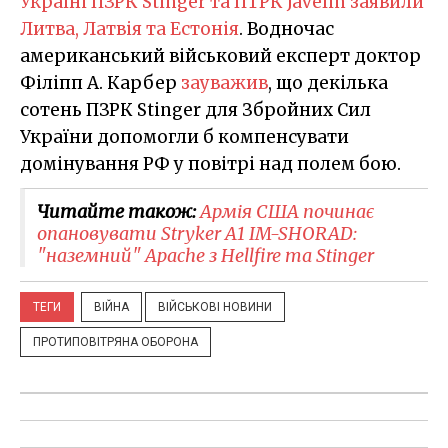
Україні ПЗРК Stinger та ПТРК Javelin заявили
Литва, Латвія та Естонія
. Водночас
американський військовий експерт доктор
Філіпп А. Карбер
зауважив
, що декілька
сотень ПЗРК Stinger для Збройних Сил
України допомогли б компенсувати
домінування РФ у повітрі над полем бою.
Читайте також:
​Армія США починає
опановувати Stryker A1 IM-SHORAD:
"наземний" Apache з Hellfire та Stinger
ТЕГИ
ВІЙНА
ВІЙСЬКОВІ НОВИНИ
ПРОТИПОВІТРЯНА ОБОРОНА