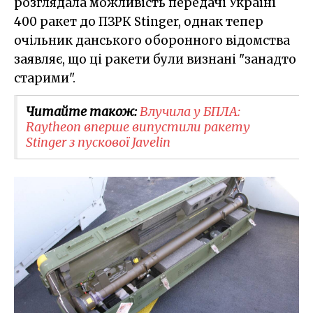
розглядала можливість передачі Україні
400 ракет до ПЗРК Stinger, однак тепер
очільник данського оборонного відомства
заявляє, що ці ракети були визнані "занадто
старими".
Читайте також:
Влучила у БПЛА:
Raytheon вперше випустили ракету
Stinger з пускової Javelin