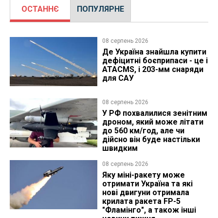
ОСТАННЄ
ПОПУЛЯРНЕ
08 серпень 2026
Де Україна знайшла купити
дефіцитні боєприпаси - це і
ATACMS, і 203-мм снаряди
для САУ
08 серпень 2026
У РФ похвалилися зенітним
дроном, який може літати
до 560 км/год, але чи
дійсно він буде настільки
швидким
08 серпень 2026
Яку міні-ракету може
отримати Україна та які
нові двигуни отримала
крилата ракета FP-5
"Фламінго", а також інші