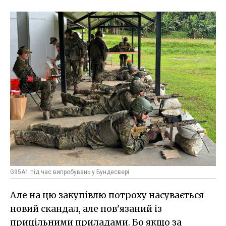
G95A1 під час випробувань у Бундесвері
Але на цю закупівлю потроху насувається
новий скандал, але пов'язаний із
прицільними приладами. Бо якщо за