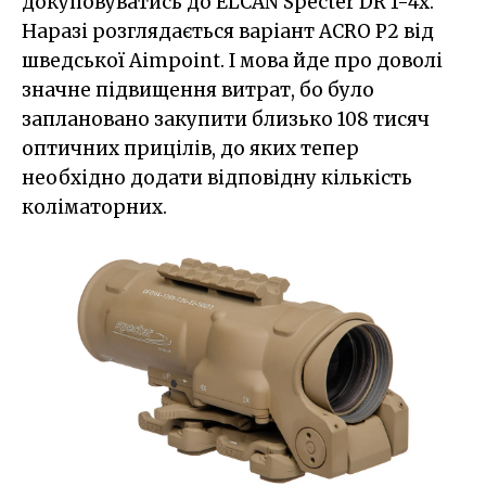
докуповуватись до ELCAN Specter DR 1-4x.
Наразі розглядається варіант ACRO P2 від
шведської Aimpoint. І мова йде про доволі
значне підвищення витрат, бо було
заплановано закупити близько 108 тисяч
оптичних прицілів, до яких тепер
необхідно додати відповідну кількість
коліматорних.