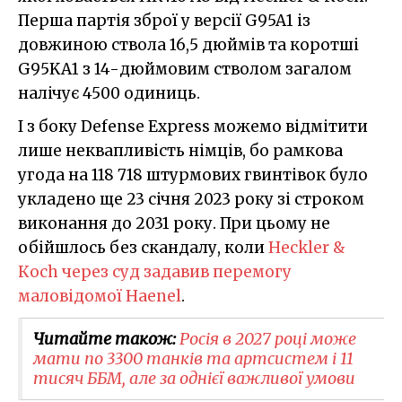
Перша партія зброї у версії G95A1 із
довжиною ствола 16,5 дюймів та коротші
G95KA1 з 14-дюймовим стволом загалом
налічує 4500 одиниць.
І з боку Defense Express можемо відмітити
лише неквапливість німців, бо рамкова
угода на 118 718 штурмових гвинтівок було
укладено ще 23 січня 2023 року зі строком
виконання до 2031 року. При цьому не
обійшлось без скандалу, коли
Heckler &
Кoch через суд задавив перемогу
маловідомої Haenel
.
Читайте також:
Росія в 2027 році може
мати по 3300 танків та артсистем і 11
тисяч ББМ, але за однієї важливої умови