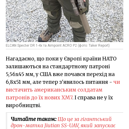
ELCAN Specter DR 1-4x та Aimpoint ACRO P2 (фото: Taker Report)
Нагадаємо, що поки у Європі країни НАТО
залишаються на стандартному патроні
5,56х45 мм, у США вже почався перехід на
6,8х51 мм, але тепер з'явилось питання -
чи
вистачить американським солдатам
патронів до їх нових XM7
. І справа не у їх
виробництві.
Читайте також:
Що це за гігантський
дрон-матка Jiutian SS-UAV, який запускає