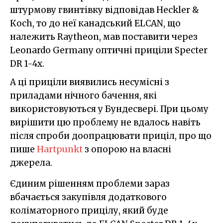
штурмову гвинтівку відповідав Heckler &
Кoch, то до неї канадський ELCAN, що
належить Raytheon, мав поставити через
Leonardo Germany оптичні приціли Specter
DR 1-4x.
А ці приціли виявились несумісні з
приладами нічного бачення, які
використовуються у Бундесвері. При цьому
вирішити цю проблему не вдалось навіть
після спроби доопрацювати приціл, про що
пише
Hartpunkt
з опорою на власні
джерела.
Єдиним рішенням проблеми зараз
вбачається закупівля додаткового
коліматорного прицілу, який буде