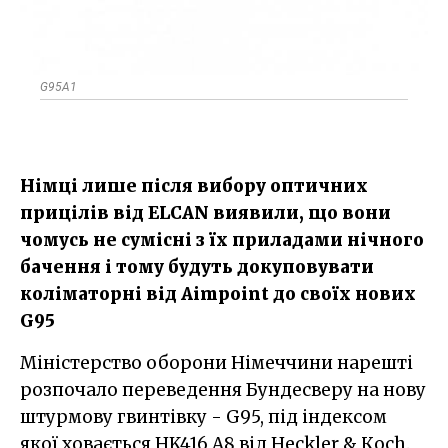
G95A1
Німці лише після вибору оптичних
прицілів від ELCAN виявили, що вони
чомусь не сумісні з їх приладами нічного
бачення і тому будуть докуповувати
коліматорні від Aimpoint до своїх нових
G95
Міністерство оборони Німеччини нарешті
розпочало переведення Бундесверу на нову
штурмову гвинтівку - G95, під індексом
якої ховається HK416 A8 від Heckler & Кoch.