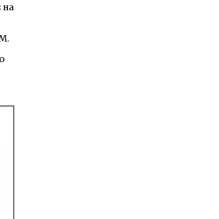
 на
M.
ю