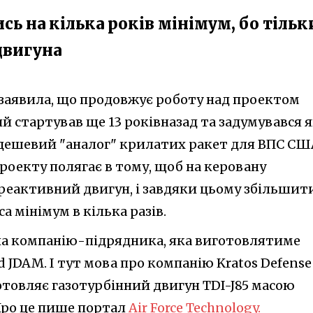
сь на кілька років мінімум, бо тільк
двигуна
 заявила, що продовжує роботу над проектом
й стартував ще 13 роківназад та задумувався 
дешевий "аналог" крилатих ракет для ВПС СШ
роекту полягає в тому, щоб на керовану
реактивний двигун, і завдяки цьому збільшит
а мінімум в кілька разів.
ла компанію-підрядника, яка виготовлятиме
d JDAM. І тут мова про компанію Kratos Defense
готовляє газотурбінний двигун TDI-J85 масою
Про це пише портал
Air Force Technology.