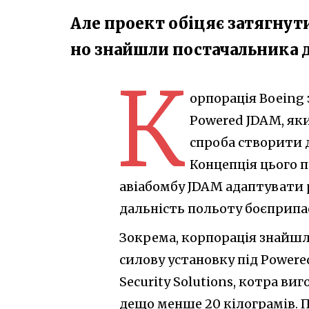
Але проект обіцяє затягнути
но знайшли постачальника 
К
орпорація Boeing
Powered JDAM, яки
спроба створити 
Концепція цього п
авіабомбу JDAM адаптувати 
дальність польоту боєприпас
Зокрема, корпорація знайш
силову установку під Powere
Security Solutions, котра ви
дещо менше 20 кілограмів. 