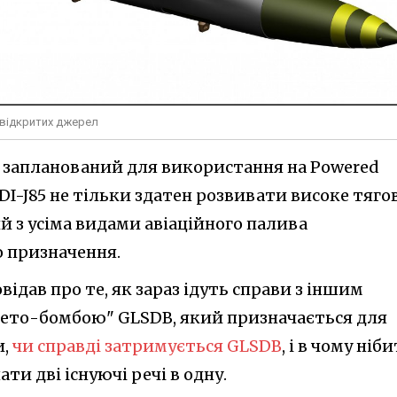
 відкритих джерел
 запланований для використання на Powered
DI-J85 не тільки здатен розвивати високе тяго
ий з усіма видами авіаційного палива
о призначення.
відав про те, як зараз ідуть справи з іншим
акето-бомбою" GLSDB, який призначається для
и,
чи справді затримується GLSDB
, і в чому ніб
ти дві існуючі речі в одну.