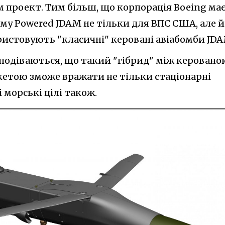
 проект. Тим більш, що корпорація Boeing має
му Powered JDAM не тільки для ВПС США, але й
ористовують "класичні" керовані авіабомби JDA
подіваються, що такий "гібрид" між керовано
етою зможе вражати не тільки стаціонарні
і морські цілі також.