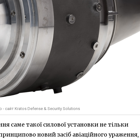
 сайт Kratos Defense & Security Solutions
ня саме такої силової установки не тільки
принципово новий засіб авіаційного ураження,