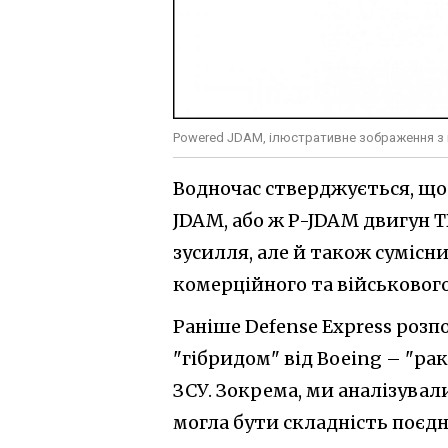
Powered JDAM, ілюстративне зображення з
Водночас стверджується, що
JDAM, або ж P-JDAM двигун T
зусилля, але й також сумісн
комерційного та військовог
Раніше Defense Express розпо
"гібридом" від Boeing – "р
ЗСУ. Зокрема, ми аналізувал
могла бути складність поєдна