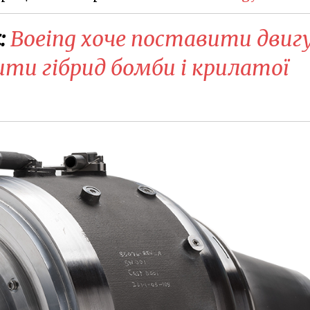
:
Boeing хоче поставити двиг
ити гібрид бомби і крилатої