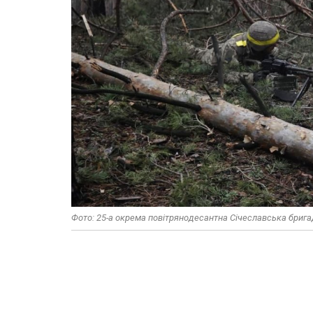
Фото: 25-а окрема повітрянодесантна Січеславська бриг