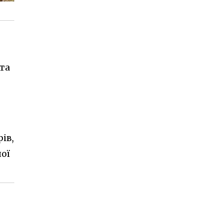
та
ів,
шої