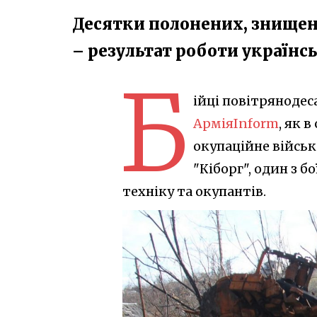
Десятки полонених, знищені
– результат роботи українс
Б
ійці повітрянодес
АрміяInform
, як 
окупаційне військ
"Кіборг", один з 
техніку та окупантів.