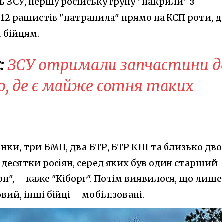
 ЗСУ, першу російську групу "накрили" з
 12 рашистів "натрапила" прямо на КСП роти, д
 бійцям.
:
ЗСУ отримали запчастини д
о, де є майже сотня таких
нки, три БМП, два БТР, БТР КШ та близько дво
 десятки росіян, серед яких був один старший
н", – каже "Кіборг". Потім виявилося, що лише
ий, інші бійці – мобілізовані.