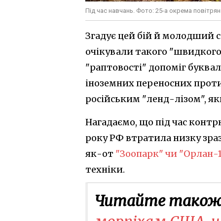
Під час навчань. Фото: 25-а окрема повітря
Згадує цей бій й молодший 
очікували такого "швидкого"
"раптовості" допоміг буквал
іноземних переносних проти
російським "ленд-лізом", я
Нагадаємо, що під час контр
року РФ втратила низку зраз
як-от
"Зоопарк" чи "Орлан-1
техніки.
Читайте також