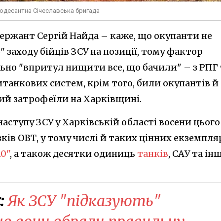
нодесантна Січеславська бригада
сержант Сергій Найда – каже, що окупанти не
 заходу бійців ЗСУ на позиції, тому фактор
ьно "впритул нищити все, що бачили" – з РПГ 
танкових систем, крім того, били окупантів й
кий затрофеїли на Харківщині.
наступу ЗСУ у Харківській області восени цього
ків ОВТ, у тому числі й таких цінних екземпляр
0"
, а також десятки одиниць
танків
, САУ та ін
:
Як ЗСУ "підказують"