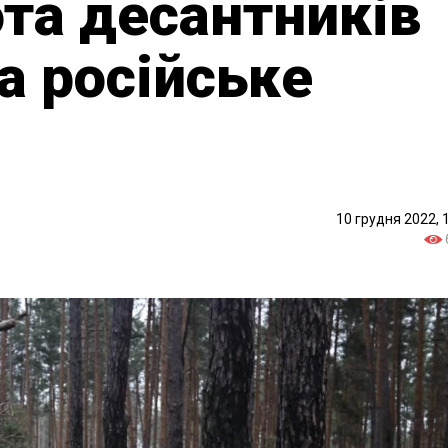
ота десантників
 російське
10 грудня 2022, 