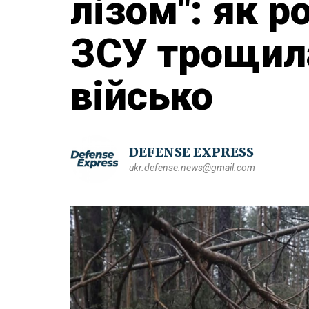
лізом": як р
ЗСУ трощила
військо
DEFENSE EXPRESS
ukr.defense.news@gmail.com