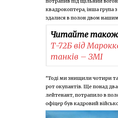
потрапив під щільний вогонь
квадрокоптера, інша група з
здалися в полон двом нашим
Читайте також
Т-72Б від Марокк
танків – ЗМІ
"Тоді ми знищили чотири та
рот окупантів. Ще понад два
лейтенант, потрапило в поло
офіцер був кадровий військов