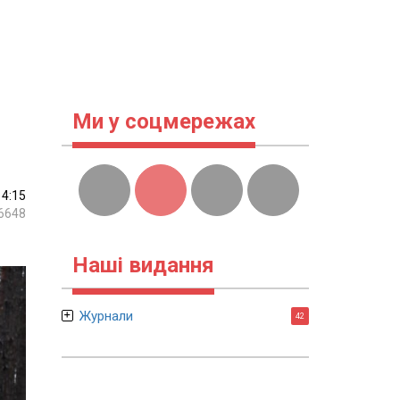
Ми у соцмережах
14:15
6648
Наші видання
Журнали
42