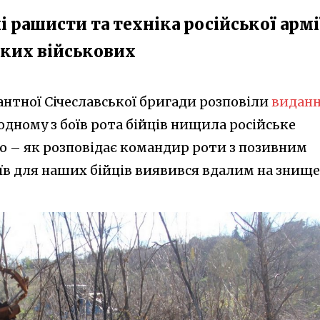
 рашисти та техніка російської армі
ьких військових
антної Січеславської бригади розповіли
видан
в одному з боїв рота бійців нищила російське
о – як розповідає командир роти з позивним
боїв для наших бійців виявився вдалим на знищ