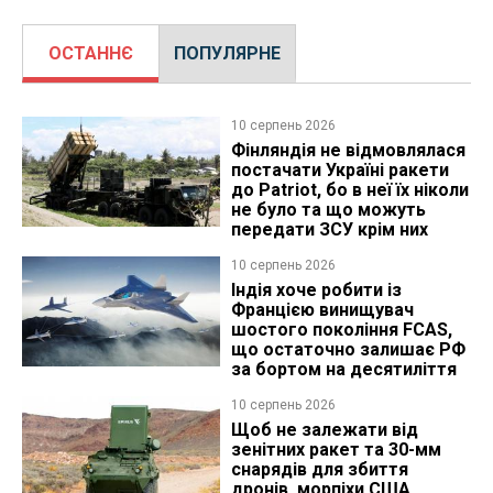
ОСТАННЄ
ПОПУЛЯРНЕ
10 серпень 2026
Фінляндія не відмовлялася
постачати Україні ракети
до Patriot, бо в неї їх ніколи
не було та що можуть
передати ЗСУ крім них
10 серпень 2026
Індія хоче робити із
Францією винищувач
шостого покоління FCAS,
що остаточно залишає РФ
за бортом на десятиліття
10 серпень 2026
Щоб не залежати від
зенітних ракет та 30-мм
снарядів для збиття
дронів, морпіхи США