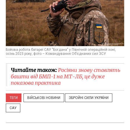
Бойова робота батареї САУ "Богдана" у Північній операційній зоні,
осінь 2023 року, фото – Командування Об’єднаних сил ЗСУ
Читайте також:
Росіяни знову ставлять
башти від БМП-1 на МТ-ЛБ, це дуже
показова практика
ТЕГИ
ВІЙСЬКОВІ НОВИНИ
ЗБРОЙНІ СИЛИ УКРАЇНИ
САУ