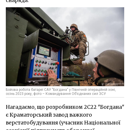
снаряда.
Бойова робота батареї САУ "Богдана" у Північній операційній зоні,
осінь 2023 року, фото – Командування Об’єднаних сил ЗСУ
Нагадаємо, що розробником 2С22 "Богдана"
є Краматорський завод важкого
верстатобудування (учасник Національної