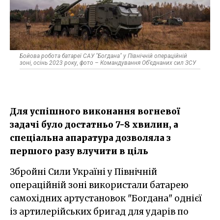
Бойова робота батареї САУ "Богдана" у Північній операційній
зоні, осінь 2023 року, фото – Командування Об’єднаних сил ЗСУ
Для успішного виконання вогневої
задачі було достатньо 7-8 хвилин, а
спеціальна апаратура дозволяла з
першого разу влучити в ціль
Збройні Сили Україні у Північній
операційній зоні використали батарею
самохідних артустановок "Богдана" однієї
із артилерійських бригад для ударів по