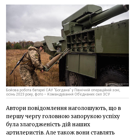
Бойова робота батареї САУ "Богдана" у Північній операційній зоні,
осінь 2023 року, фото – Командування Об’єднаних сил ЗСУ
Автори повідомлення наголошують, що в
першу чергу головною запорукою успіху
була злагодженість дій наших
артилеристів. Але також вони ставлять