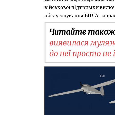
військової підтримки включ
обслуговування БПЛА, запча
Читайте також
виявилася муляж
до неї просто не 