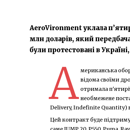
AeroVironment уклала п’яти
млн доларів, який передбач
були протестовані в Україні
А
мериканська оборо
відома своїми др
отримала п'ятирі
необмежене постач
Delivery, Indefinite Quantity
Цей контракт буде підтриму
саме JUMP 20, P550, Puma, Ra