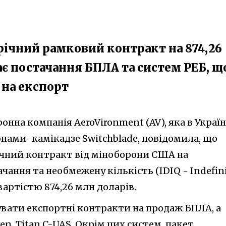
річний рамковий контракт на 874,26
ає постачання БПЛА та систем РЕБ, щ
, на експорт
нна компанія AeroVironment (AV), яка в Україн
онами-камікадзе Switchblade, повідомила, що
чний контракт від міноборони США на
ання та необмежену кількість (IDIQ - Indefin
) вартістю 874,26 млн доларів.
вати експортні контракти на продаж БПЛА, а
ven, Titan C-UAS. Окрім цих систем, пакет