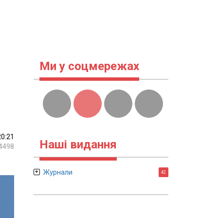
Ми у соцмережах
20:21
Наші видання
4498
Журнали
42