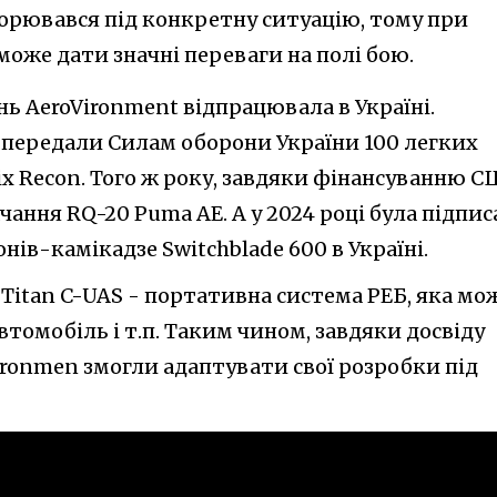
орювався під конкретну ситуацію, тому при
оже дати значні переваги на полі бою.
нь AeroVironment відпрацювала в Україні.
и передали Силам оборони України 100 легких
x Recon. Того ж року, завдяки фінансуванню С
чання RQ-20 Puma AE. А у 2024 році була підпис
ів-камікадзе Switchblade 600 в Україні.
Titan C-UAS - портативна система РЕБ, яка мо
втомобіль і т.п. Таким чином, завдяки досвіду
ironmen змогли адаптувати свої розробки під