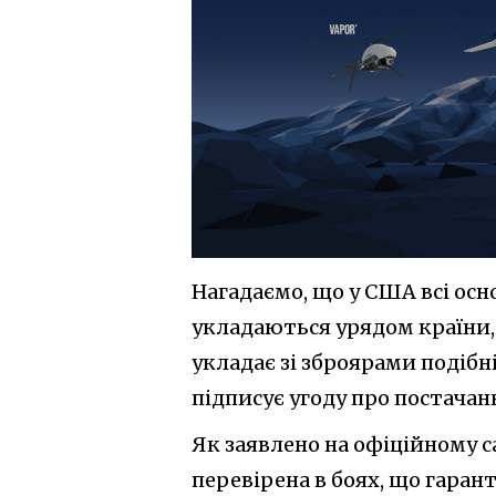
Нагадаємо, що у США всі ос
укладаються урядом країни,
укладає зі зброярами подібн
підписує угоду про постачан
Як заявлено на офіційному са
перевірена в боях, що гаран