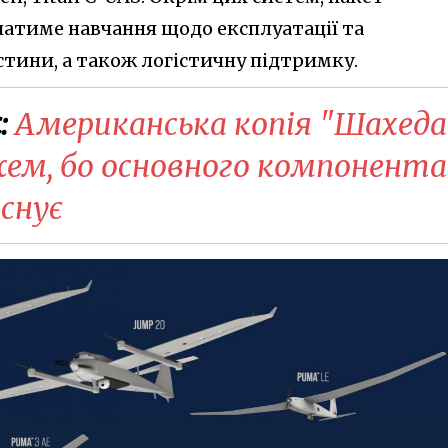
атиме навчання щодо експлуатації та
стини, а також логістичну підтримку.
:
Американська копія "Шахеда
ем, бо основного компонента
існує