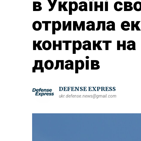
в Україні св
отримала е
контракт на
доларів
DEFENSE EXPRESS
ukr.defense.news@gmail.com