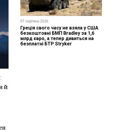
07 серпень 2026
Греція свого часу не взяла у США
безкоштовні БМП Bradley за 1,6
млрд євро, а тепер дивиться на
безплатні БТР Stryker
я
н й
ен