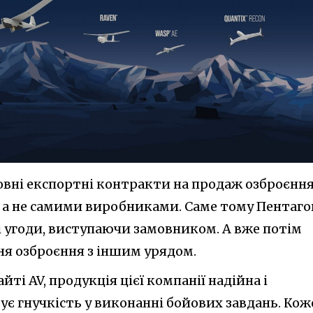
новні експортні контракти на продаж озброєнн
 а не самими виробниками. Саме тому Пентаго
і угоди, виступаючи замовником. А вже потім
ня озброєння з іншим урядом.
йті AV, продукція цієї компанії надійна і
тує гнучкість у виконанні бойових завдань. Кож