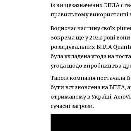
із вищезазначених БПЛА ств
правильному використанні м
Водночас частину своїх ріше
Зокрема ще у 2022 році вон
розвідувальних БПЛА Quanti
була укладена угода на поста
угода щодо виробництва дрон
Також компанія постачала й 
бути встановлена на БПЛА, а
отриманому в Україні, AeroV
сучасні загрози.