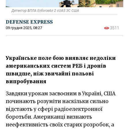
Детектор БПЛА EnforceAir 2 cUAS ЗС США
DEFENSE EXPRESS
09 грудня 2025, 08:27
3511
Українське поле бою виявляє недоліки
американських систем РЕБ і дронів
швидше, ніж звичайні польові
випробування
Завдяки урокам засвоєним в Україні, США
починають розуміти наскільки сильно
відстають у сфері радіоелектронної
боротьби. Американці визнають
неефективність своїх старих розробок, а