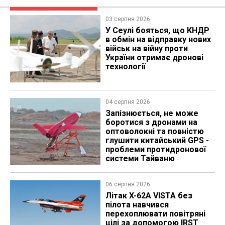
03 серпня 2026
У Сеулі бояться, що КНДР
в обмін на відправку нових
військ на війну проти
України отримає дронові
технології
04 серпня 2026
Запізнюється, не може
боротися з дронами на
оптоволокні та повністю
глушити китайський GPS -
проблеми протидронової
системи Тайваню
06 серпня 2026
Літак X-62A VISTA без
пілота навчився
перехоплювати повітряні
цілі за допомогою IRST