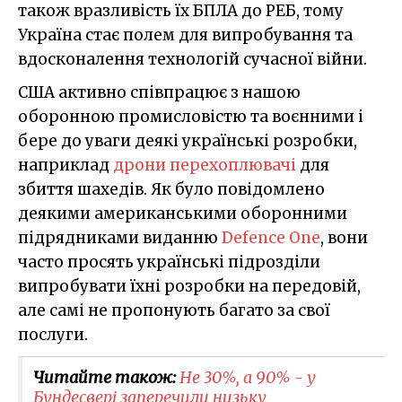
також вразливість їх БПЛА до РЕБ, тому
Україна стає полем для випробування та
вдосконалення технологій сучасної війни.
США активно співпрацює з нашою
оборонною промисловістю та воєнними і
бере до уваги деякі українські розробки,
наприклад
дрони перехоплювачі
для
збиття шахедів. Як було повідомлено
деякими американськими оборонними
підрядниками виданню
Defence One
, вони
часто просять українські підрозділи
випробувати їхні розробки на передовій,
але самі не пропонують багато за свої
послуги.
Читайте також:
Не 30%, а 90% - у
Бундесвері заперечили низьку