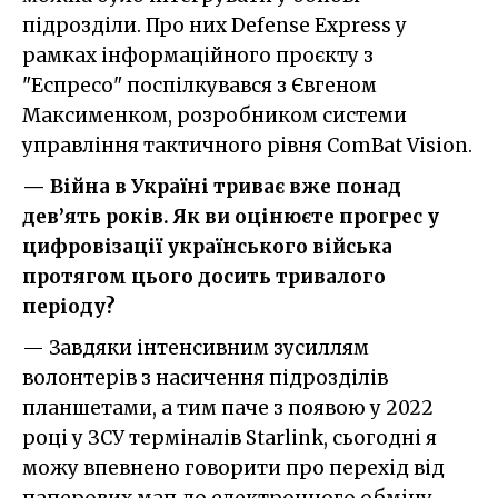
підрозділи. Про них Defense Express у
рамках інформаційного проєкту з
"Еспресо" поспілкувався з Євгеном
Максименком, розробником системи
управління тактичного рівня ComBat Vision.
— Війна в Україні триває вже понад
дев’ять років. Як ви оцінюєте прогрес у
цифровізації українського війська
протягом цього досить тривалого
періоду?
— Завдяки інтенсивним зусиллям
волонтерів з насичення підрозділів
планшетами, а тим паче з появою у 2022
році у ЗСУ терміналів Starlink, сьогодні я
можу впевнено говорити про перехід від
паперових мап до електронного обміну