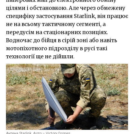
цілями і обстановкою. Але через обмежену
специфіку застосування Starlink, він працює
не на всьому тактичному сегменті, а
передусім на стаціонарних позиціях.
Водночас до бійця в сірій зоні або навіть
мотопіхотного підрозділу в русі такі
технології ще не дійшли.
Антена Starlink, фото – Victory Drones