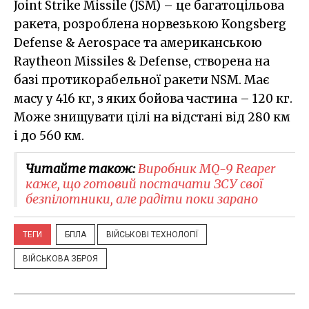
Joint Strike Missile (JSM) – це багатоцільова
ракета, розроблена норвезькою Kongsberg
Defense & Aerospace та американською
Raytheon Missiles & Defense, створена на
базі протикорабельної ракети NSM. Має
масу у 416 кг, з яких бойова частина – 120 кг.
Може знищувати цілі на відстані від 280 км
і до 560 км.
Читайте також:
Виробник MQ-9 Reaper
каже, що готовий постачати ЗСУ свої
безпілотники, але радіти поки зарано
ТЕГИ
БПЛА
ВІЙСЬКОВІ ТЕХНОЛОГІЇ
ВІЙСЬКОВА ЗБРОЯ