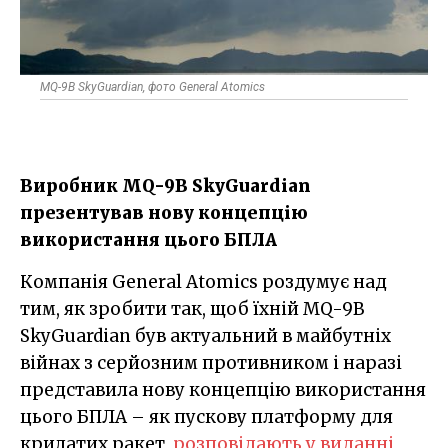
MQ-9B SkyGuardian, фото General Atomics
Виробник MQ-9B SkyGuardian
презентував нову концепцію
використання цього БПЛА
Компанія General Atomics роздумує над
тим, як зробити так, щоб їхній MQ-9B
SkyGuardian був актуальний в майбутніх
війнах з серйозним противником і наразі
представила нову концепцію використання
цього БПЛА – як пускову платформу для
крилатих ракет,
розповідають у виданні