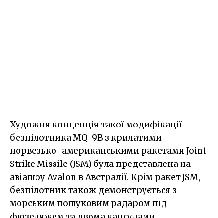
Художня концепція такої модифікації –
безпілотника MQ-9B з крилатими
норвезько-американськими ракетами Joint
Strike Missile (JSM) була представлена на
авіашоу Avalon в Австралії. Крім ракет JSM,
безпілотник також демонструється з
морським пошуковим радаром під
фюзеляжем та двома капсулами