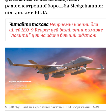
радіоелектронної боротьби Sledgehammer
під крилами БПЛА.
Читайте також:
Неприємні новини для
цілей MQ-9 Reaper: цей безпілотник зможе
"ловити" цілі на вдвічі більшій відстані
MQ-9B SkyGuardian з крилатими ракетами JSM, зображення GA-ASI