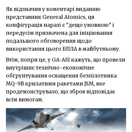
Як відзначив у коментарі виданню
представник General Atomics, ця
конфігурація наразі є "дещо умовною" і
передусім призначена для ініціювання
подальшого обговорення щодо
використання цього БПЛА в майбутньому.
Втім, попри це, у GA-ASI кажуть, що провели
внутрішнє технічно-економічне
обґрунтування оснащення безпілотника
MQ-9B крилатими ракетами JSM, яке
продемонструвало, що зброя відповідає
всім вимогам.