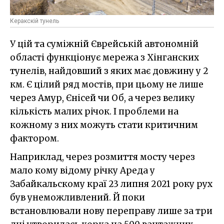
Керакскій тунель
У цій та суміжній Єврейській автономній
області функціонує мережа з Хінганских
тунелів, найдовший з яких має довжину у 2
км. Є цілий ряд мостів, при цьому не лише
через Амур, Єнісей чи Об, а через велику
кількість малих річок. І проблеми на
кожному з них можуть стати критичним
фактором.
Наприклад, через розмиття мосту через
мало кому відому річку Ареда у
Забайкальскому краї 23 липня 2021 року рух
був унеможливлений. Й поки
встановлювали нову переправу лише за три