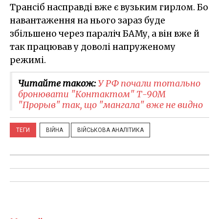
Трансіб насправді вже є вузьким гирлом. Бо
навантаження на нього зараз буде
збільшено через параліч БАМу, а він вже й
так працював у доволі напруженому
режимі.
Читайте також:
У РФ почали тотально
бронювати "Контактом" Т-90М
"Прорыв" так, що "мангала" вже не видно
ТЕГИ
ВІЙНА
ВІЙСЬКОВА АНАЛІТИКА