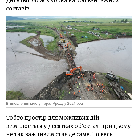
дні утворилась корка на 500 вантажних
составів.
Відновлення мосту через Ареду у 2021 році
Тобто простір для можливих дій
вимірюється у десятках об'єктах, при цьому
не так важливим стає де саме. Бо весь