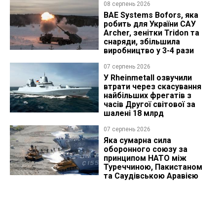
08 серпень 2026
BAE Systems Bofors, яка
робить для України САУ
Archer, зенітки Tridon та
снаряди, збільшила
виробництво у 3-4 рази
07 серпень 2026
У Rheinmetall озвучили
втрати через скасування
найбільших фрегатів з
часів Другої світової за
шалені 18 млрд
07 серпень 2026
Яка сумарна сила
оборонного союзу за
принципом НАТО між
Туреччиною, Пакистаном
та Саудівською Аравією