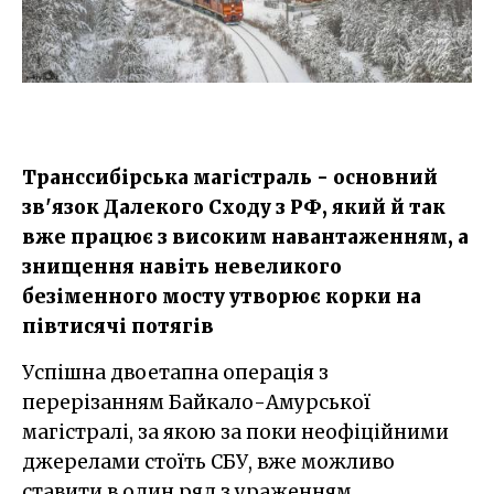
Транссибірська магістраль - основний
зв'язок Далекого Сходу з РФ, який й так
вже працює з високим навантаженням, а
знищення навіть невеликого
безіменного мосту утворює корки на
півтисячі потягів
Успішна двоетапна операція з
перерізанням Байкало-Амурської
магістралі, за якою за поки неофіційними
джерелами стоїть СБУ, вже можливо
ставити в один ряд з ураженням