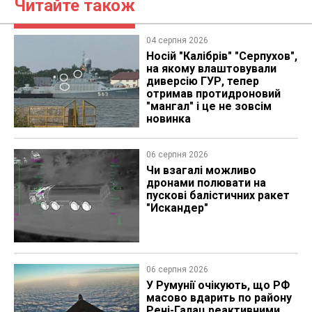
Читайте також
04 серпня 2026
Носій "Калібрів" "Серпухов",
на якому влаштовували
диверсію ГУР, тепер
отримав протидроновий
"мангал" і це не зовсім
новинка
06 серпня 2026
Чи взагалі можливо
дронами полювати на
пускові балістичних ракет
"Искандер"
06 серпня 2026
У Румунії очікують, що РФ
масово вдарить по району
Рені-Галац реактивними