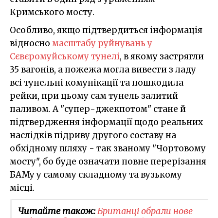
Кримського мосту.
Особливо, якщо підтвердиться інформація
відносно
масштабу руйнувань у
Сєвєромуйському тунелі
, в якому застрягли
35 вагонів, а пожежа могла вивести з ладу
всі тунельні комунікації та пошкодила
рейки, при цьому сам тунель залитий
паливом. А "супер-джекпотом" стане й
підтвердження інформації щодо реальних
наслідків підриву другого составу на
обхідному шляху - так званому "Чортовому
мосту", бо буде означати повне перерізання
БАМу у самому складному та вузькому
місці.
Читайте також:
Британці обрали нове