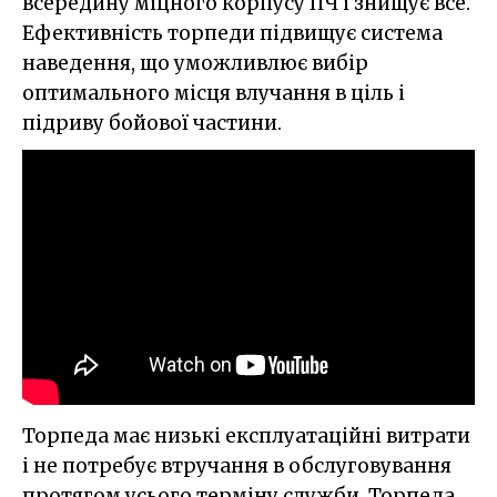
всередину міцного корпусу ПЧ і знищує все.
Ефективність торпеди підвищує система
наведення, що уможливлює вибір
оптимального місця влучання в ціль і
підриву бойової частини.
Торпеда має низькі експлуатаційні витрати
і не потребує втручання в обслуговування
протягом усього терміну служби. Торпеда