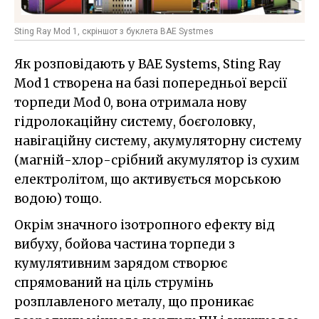
Sting Ray Mod 1, скріншот з буклета BAE Systmes
Як розповідають у BAE Systems, Sting Ray
Mod 1 створена на базі попередньої версії
торпеди Mod 0, вона отримала нову
гідролокаційну систему, боєголовку,
навігаційну систему, акумуляторну систему
(магній-хлор-срібний акумулятор із сухим
електролітом, що активується морською
водою) тощо.
Окрім значного ізотропного ефекту від
вибуху, бойова частина торпеди з
кумулятивним зарядом створює
спрямований на ціль струмінь
розплавленого металу, що проникає