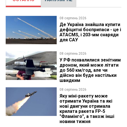
08 серпень 2026
Де Україна знайшла купити
дефіцитні боєприпаси - це і
ATACMS, і 203-мм снаряди
для САУ
08 серпень 2026
У РФ похвалилися зенітним
дроном, який може літати
до 560 км/год, але чи
дійсно він буде настільки
швидким
08 серпень 2026
Яку міні-ракету може
отримати Україна та які
нові двигуни отримала
крилата ракета FP-5
"Фламінго", а також інші
новини тижня