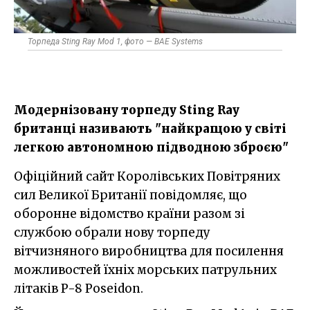
Торпеда Sting Ray Mod 1, фото — BAE Systems
Модернізовану торпеду Sting Ray
британці називають "найкращою у світі
легкою автономною підводною зброєю"
Офіційний сайт Королівських Повітряних
сил Великої Британії повідомляє, що
оборонне відомство країни разом зі
службою обрали нову торпеду
вітчизняного виробництва для посилення
можливостей їхніх морських патрульних
літаків P-8 Poseidon.