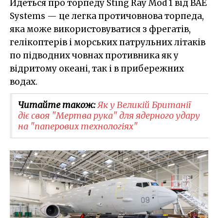
Йдеться про торпеду Sting Ray Mod 1 від BAE
Systems — це легка протичовнова торпеда,
яка може використовуватися з фрегатів,
гелікоптерів і морських патрульних літаків
по підводних човнах противника як у
відритому океані, так і в прибережних
водах.
Читайте також:
Як у Великій Британії
діє своя "Мертва рука" для ядерного удару
на "паперових технологіях"