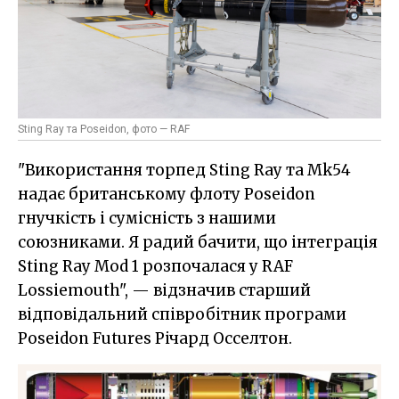
Sting Ray та Poseidon, фото — RAF
"Використання торпед Sting Ray та Mk54
надає британському флоту Poseidon
гнучкість і сумісність з нашими
союзниками. Я радий бачити, що інтеграція
Sting Ray Mod 1 розпочалася у RAF
Lossiemouth", — відзначив старший
відповідальний співробітник програми
Poseidon Futures Річард Осселтон.