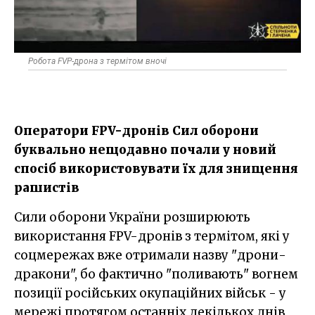
Робота FVP-дрона з термітом вночі
Оператори FPV-дронів Сил оборони
буквально нещодавно почали у новий
спосіб використовувати їх для знищення
рашистів
Сили оборони України розширюють
використання FPV-дронів з термітом, які у
соцмережах вже отримали назву "дрони-
дракони", бо фактично "поливають" вогнем
позиції російських окупаційних військ - у
мережі протягом останніх декількох днів