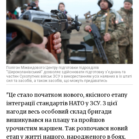
Полігон Міжвидового Центру підготовки підрозділів
“Широколанівський" дозволяє здійснювати підготовку з'єднань та
частин Сухопутних військ ЗСУ з використанням усіх наявних в їх штаті
сил та засобів, а також засобів, що можуть придаватись
"Це стало початком нового, якісного етапу
інтеграції стандартів НАТО у ЗСУ. З цієї
нагоди весь особовий склад бригади
вишикувався на плацу та пройшов
урочистим маршем. Так розпочався новий
етап у житті нашого, народженого в боях,