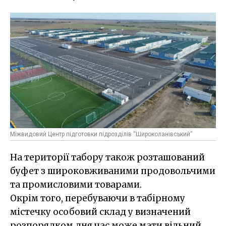
Міжвидовий Центр підготовки підрозділів “Широколанівський”
На території табору також розташований
буфет з широковживаними продовольчими
та промисловими товарами.
Окрім того, перебуваючи в табірному
містечку особовий склад у визначений
розпорядком дня час може мати вільний