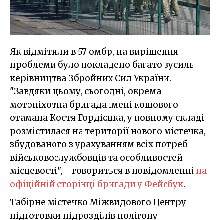
Як відмітили в 57 омбр, на вирішення
проблеми було покладено багато зусиль
керівництва Збройних Сил України.
"Завдяки цьому, сьогодні, окрема
мотопіхотна бригада імені кошового
отамана Костя Гордієнка, у повному складі
розмістилася на території нового містечка,
збудованого з урахуванням всіх потреб
військовослужбовців та особливостей
місцевості", - говориться в повідомленні
на
офіційній сторінці бригади у Фейсбук
.
Табірне містечко Міжвидового Центру
підготовки підрозділів полігону