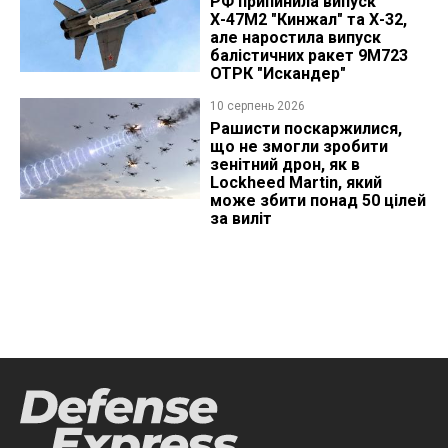
РФ припинила випуск
Х-47М2 "Кинжал" та Х-32,
але наростила випуск
балістичних ракет 9М723
ОТРК "Искандер"
10 серпень 2026
Рашисти поскаржилися,
що не змогли зробити
зенітний дрон, як в
Lockheed Martin, який
може збити понад 50 цілей
за виліт