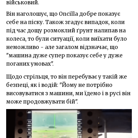
військовий.
Він наголошує, що Oncilla добре показує
себе на піску. Також згадує випадок, коли
під час дощу розмоклий ґрунт налипав на
колеса, то були ситуації, коли виїхати було
неможливо - але загалом відзначає, що
"машина дуже супер показує себе у дуже
поганих умовах".
Щодо стрільця, то він перебуває у такій же
безпеці, як і водій: "Йому не потрібно
висовуватися з машини, ми їдемо і в русі він
може продовжувати бій".