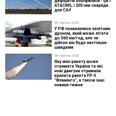
дефіцитні боєприпаси - це і
ATACMS, і 203-мм снаряди
для САУ
08 серпень 2026
У РФ похвалилися зенітним
дроном, який може літати
до 560 км/год, але чи
дійсно він буде настільки
швидким
08 серпень 2026
Яку міні-ракету може
отримати Україна та які
нові двигуни отримала
крилата ракета FP-5
"Фламінго", а також інші
новини тижня