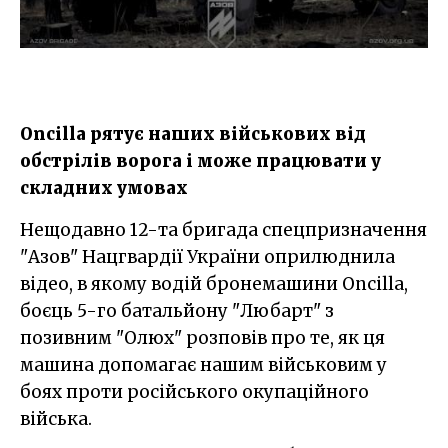
Oncilla рятує наших військових від
обстрілів ворога і може працювати у
складних умовах
Нещодавно 12-та бригада спецпризначення
"Азов" Нацгвардії України оприлюднила
відео, в якому водій бронемашини Oncilla,
боєць 5-го батальйону "Любарт" з
позивним "Олюх" розповів про те, як ця
машина допомагає нашим військовим у
боях проти російського окупаційного
війська.