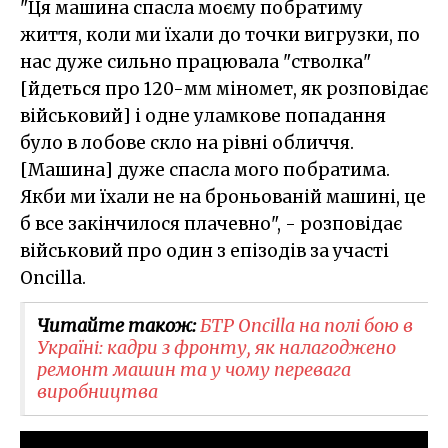
"Ця машина спасла моєму побратиму
життя, коли ми їхали до точки вигрузки, по
нас дуже сильно працювала "стволка"
[йдеться про 120-мм міномет, як розповідає
військовий] і одне уламкове попадання
було в лобове скло на рівні обличчя.
[Машина] дуже спасла мого побратима.
Якби ми їхали не на броньованій машині, це
б все закінчилося плачевно", - розповідає
військовий про один з епізодів за участі
Oncilla.
Читайте також:
БТР Oncilla на полі бою в
Україні: кадри з фронту, як налагоджено
ремонт машин та у чому перевага
виробництва