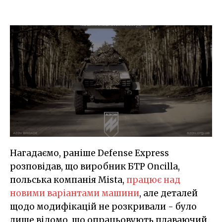
Нагадаємо, раніше Defense Express
розповідав, що виробник БТР Oncilla,
польська компанія Mista,
працює над
новими варіантами машини
, але деталей
щодо модифікацій не розкривали - було
лише відомо, що опрацьовують плаваючий