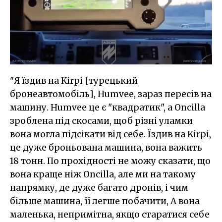
"Я їздив на Kirpi [турецький
бронеавтомобіль], Humvee, зараз пересів на
машину. Humvee це є "квадратик", а Oncilla
зроблена під скосами, щоб різні уламки
вона могла підсікати від себе. Їздив на Kirpi,
це дуже броньована машина, вона важить
18 тонн. По прохідності не можу сказати, що
вона краще ніж Oncilla, але ми на такому
напрямку, де дуже багато дронів, і чим
більше машина, її легше побачити, А вона
маленька, непримітна, якщо старатися себе