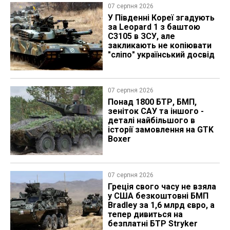
07 серпня 2026
У Південні Кореї згадують
за Leopard 1 з баштою
C3105 в ЗСУ, але
закликають не копіювати
"сліпо" український досвід
07 серпня 2026
Понад 1800 БТР, БМП,
зеніток САУ та іншого -
деталі найбільшого в
історії замовлення на GTK
Boxer
07 серпня 2026
Греція свого часу не взяла
у США безкоштовні БМП
Bradley за 1,6 млрд євро, а
тепер дивиться на
безплатні БТР Stryker