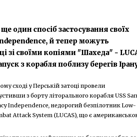
е один спосіб застосування своїх
Independence, й тепер можуть
ці зі своїми копіями "Шахеда" - LUC
апуск з корабля поблизу берегів Іран
му сході у Перській затоці провели
устивши з борту літорального корабля USS San
ласу Independence, недорогий безпілотник Low-
bat Attack System (LUCAS), що є американськ