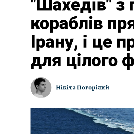
"Шахедів" з
кораблів пр
Ірану, і це 
для цілого 
Нікіта Погорілий