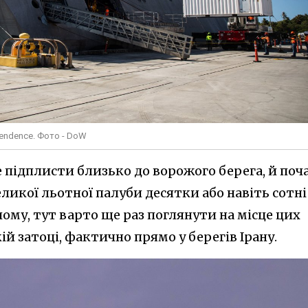
pendence. Фото - DoW
підплисти близько до ворожого берега, й поч
еликої льотної палуби десятки або навіть сотні
ому, тут варто ще раз поглянути на місце цих
ій затоці, фактично прямо у берегів Ірану.