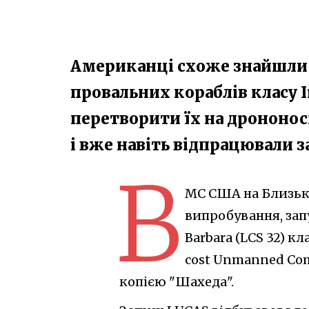
Американці схоже знайшли щ
провальних кораблів класу 
перетворити їх на дрононос
і вже навіть відпрацювали з
В
МС США на Близько
випробування, зап
Barbara (LCS 32) к
cost Unmanned Com
копією "Шахеда".