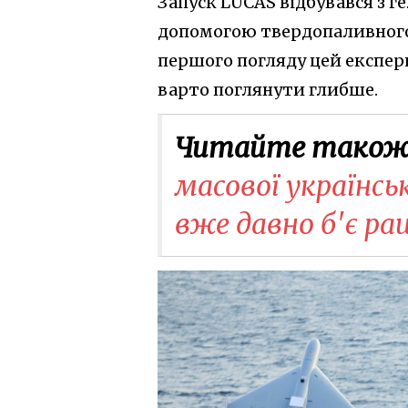
Запуск LUCAS відбувався з г
допомогою твердопаливного 
першого погляду цей експер
варто поглянути глибше.
Читайте також
масової українсь
вже давно б'є р