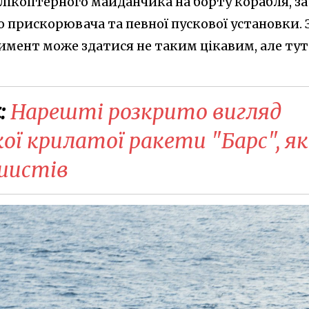
елікоптерного майданчика на борту корабля, за
прискорювача та певної пускової установки. 
имент може здатися не таким цікавим, але тут
:
Нарешті розкрито вигляд
кої крилатої ракети "Барс", я
ашистів