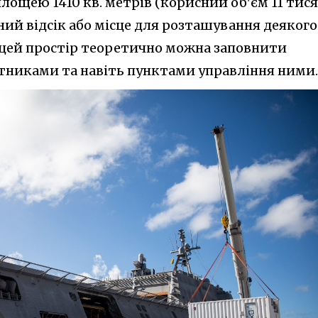
лощею 1410 кв. метрів (корисний об'єм 11 тис
ний відсік або місце для розташування деякого
 цей простір теоретично можна заповнити
тниками та навіть пунктами управління ними.