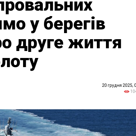
 провальних
ямо у берегів
про друге життя
флоту
20 грудня 2025, 
10