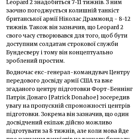
Leopard 2 знадобиться 7-11 тижнів. З ним
заочно погоджується колишній танкіст
британської армії Ніколас Драммонд - 8-12
тижнів. Також він зазначив, що Leopard 2
свого часу створювався для того, щоб бути
доступним солдатам строкової служби
Бундесверу і тому він концептуально
зроблений простим.
Водночас екс-генерал-командувач Центру
передового досвіду армії США та вже
згаданого центру підготовки Форт-Беннінг
Патрік Донаго [Patrick Donahoe] зосередив
увагу на пропускній спроможності центрів
підготовки. Зокрема він зазначив, що один
досвідчений екіпаж дійсно можливо
підготувати за 8 тижнів, але коли мова йде