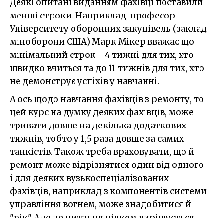
Деякі опитані виданням фахівці поставили
менші строки. Наприклад, професор
Університету оборонних закупівель (заклад
міноборони США) Марк Мікер вважає що
мінімальний строк - 4 тижні для тих, хто
швидко вчиться та до 11 тижнів для тих, хто
не демонструє успіхів у навчанні.
А ось щодо навчання фахівців з ремонту, то
цей курс на думку деяких фахівців, може
тривати довше на декілька додаткових
тижнів, тобто у 1,5 раза довше за самих
танкістів. Також треба враховувати, що й
ремонт може відрізнятися один від одного
і для деяких вузькоспеціалізованих
фахівців, наприклад з компонентів системи
управління вогнем, може знадобитися й
"рік". Але це питання цілком вирішується