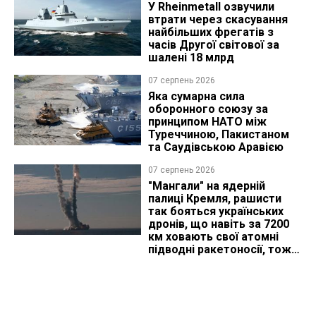
У Rheinmetall озвучили
втрати через скасування
найбільших фрегатів з
часів Другої світової за
шалені 18 млрд
07 серпень 2026
Яка сумарна сила
оборонного союзу за
принципом НАТО між
Туреччиною, Пакистаном
та Саудівською Аравією
07 серпень 2026
"Мангали" на ядерній
палиці Кремля, рашисти
так бояться українських
дронів, що навіть за 7200
км ховають свої атомні
підводні ракетоносії, тож
що видно з космосу