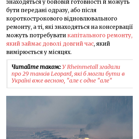
знаходяться у бойовій готовності й можуть
бути передані одразу, або після
короткострокового відновлювального
ремонту, а ті, які знаходяться на консервації
можуть потребувати
капітального ремонту,
який займає доволі довгий час
, який
вимірюється у місяцях.
Читайте також:
У Rheinmetall згадали
про 29 танків Leopard, які б могли бути в
Україні вже весною, "але є одне "але"