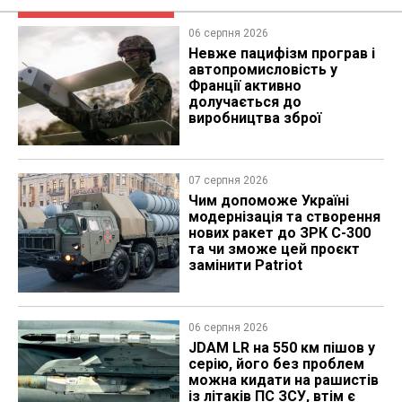
06 серпня 2026
Невже пацифізм програв і
автопромисловість у
Франції активно
долучається до
виробництва зброї
07 серпня 2026
Чим допоможе Україні
модернізація та створення
нових ракет до ЗРК С-300
та чи зможе цей проєкт
замінити Patriot
06 серпня 2026
JDAM LR на 550 км пішов у
серію, його без проблем
можна кидати на рашистів
із літаків ПС ЗСУ, втім є