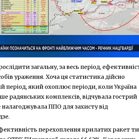
ослідити загальну, за весь період, ефективніс
обів ураження. Хоча ця статистика дійсно
ий період, який охоплює періоди, коли Україна
ше радянських комплексів, відчувала гострий
е налагоджувала ППО для захисту від
дзе.
ефективність перехоплення крилатих ракет т