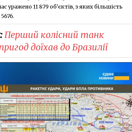
час уражено 11 879 об'єктів, з яких більшість
 5676.
:
Перший колісний танк
 пригод доїхав до Бразилії