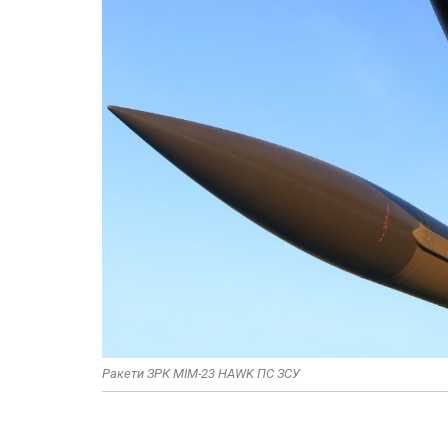
Ракети ЗРК MIM-23 HAWK ПС ЗСУ