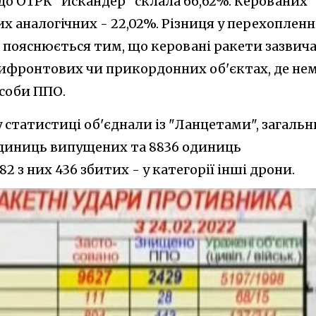
0 до ОТРК "Искандер" склала 66,62%. Керованих
ших аналогічних - 22,02%. Різниця у перехопленн
й пояснюється тим, що керовані ракети зазвич
ифронтових чи прикордонних об'єктах, де не
соби ППО.
у статистиці об'єднали із "Ланцетами", загаль
 одиниць випущених та 8836 одиниць
2 з них 436 збитих - у категорії інші дрони.