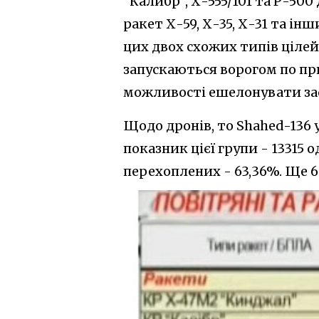
"Калибр", Х-555/101 та Р-50
ракет Х-59, Х-35, Х-31 та ін
цих двох схожих типів ціле
запускаються ворогом по пр
можливості ешелонувати за
Щодо дронів, то Shahed-136 
показник цієї групи - 13315
перехоплених - 63,36%. Ще 68