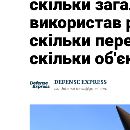
скільки заг
використав 
скільки пер
скільки об'
DEFENSE EXPRESS
ukr.defense.news@gmail.com