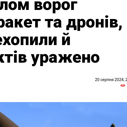
алом ворог
ракет та дронів,
ехопили й
єктів уражено
20 серпня 2024, 