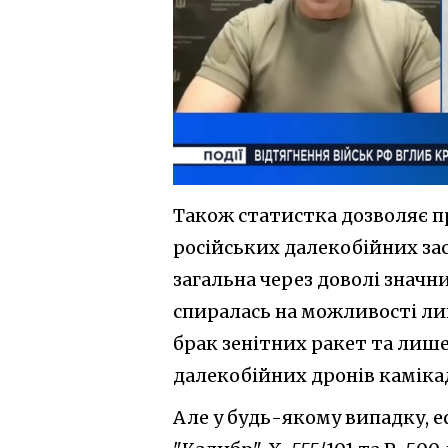
Також статистка дозволяє пр
російських далекобійних зас
загальна через доволі значн
спиралась на можливості ли
брак зенітних ракет та лиш
далекобійних дронів каміка
Але у будь-якому випадку, 