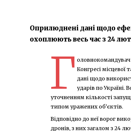
Оприлюднені дані щодо ефе
охоплюють весь час з 24 лют
Г
оловнокомандувач З
Конгресі місцевої 
дані щодо викорис
ударів по Україні. 
уточненням кількості запущ
типом уражених об'єктів.
Відповідно до неї ворог вико
дронів, з них загалом з 24 л