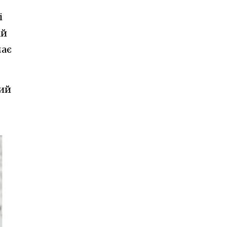
і
ай
має
ний