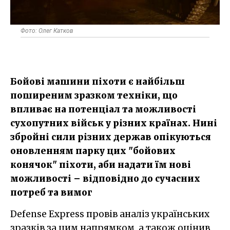
Фото: Олег Катков
Бойові машини піхоти є найбільш
поширеним зразком техніки, що
впливає на потенціал та можливості
сухопутних військ у різних країнах. Нині
збройні сили різних держав опікуються
оновленням парку цих "бойових
конячок" піхоти, аби надати їм нові
можливості – відповідно до сучасних
потреб та вимог
Defense Express провів аналіз українських
зразків за цим напрямком, а також оцінив