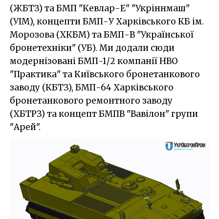
(ЖБТЗ) та БМП "Кевлар-Е" "Укріннмаш"
(УIМ), концепти БМП-У Харківського КБ ім.
Морозова (ХКБМ) та БМП-В "Української
бронетехніки" (УБ). Ми додали сюди
модернізовані БМП-1/2 компанії НВО
"Практика" та Київського бронетанкового
заводу (КБТЗ), БМП-64 Харківського
бронетанкового ремонтного заводу
(ХБТРЗ) та концепт БМПВ "Вавілон" групи
"Арей".