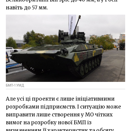
навіть до 57 мм.
БМП-1УМД
Але усі ці проекти є лише ініціативними
розробками підприємств. І ситуацію може
виправити лише створення у МО чітких
вимог на розробку нової БМП із
визначенням її характеристик та обсягу