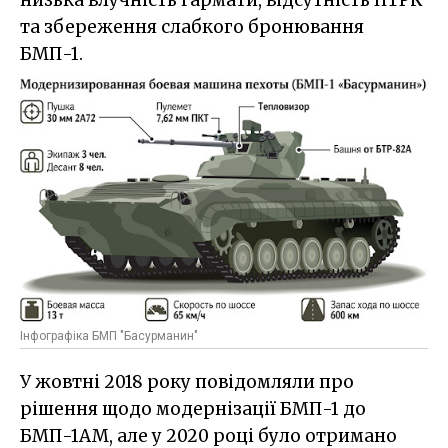
низька влучність гармати, відсутність ПТРК
та збереження слабкого бронювання
БМП-1.
Інфографіка БМП "Басурманин"
У жовтні 2018 року повідомляли про
рішення щодо модернізації БМП-1 до
БМП-1АМ, але у 2020 році було отримано