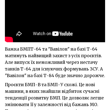
Важка БМПТ-64 та "Вавілон" на базі Т-64
матимуть найвищий захист з усіх проєктів.
Але випуск їх неможливий через нестачу
танків Т-64 для існуючих формувань ЗСУ. А
"Вавілон" на базі Т-84 буде значно дорожче.
Проєкти БМП-В та БМП-У схожі. Це нові
машини, в яких знайшли відбиток сучасні
тенденції розвитку БМП. Це дозволяє легше
змінювати її у залежності від бажань МО.