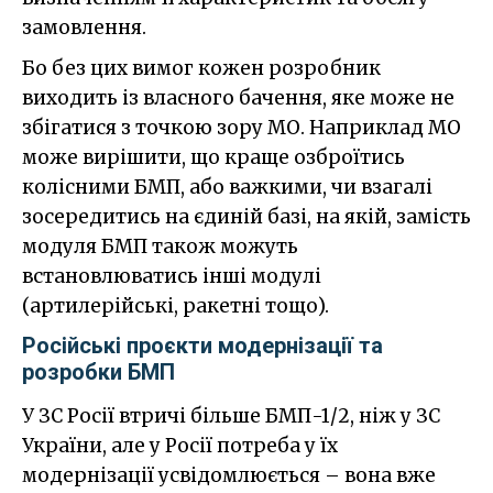
замовлення.
Бо без цих вимог кожен розробник
виходить із власного бачення, яке може не
збігатися з точкою зору МО. Наприклад МО
може вирішити, що краще озброїтись
колісними БМП, або важкими, чи взагалі
зосередитись на єдиній базі, на якій, замість
модуля БМП також можуть
встановлюватись інші модулі
(артилерійські, ракетні тощо).
Російські проєкти модернізації та
розробки БМП
У ЗС Росії втричі більше БМП-1/2, ніж у ЗС
України, але у Росії потреба у їх
модернізації усвідомлюється – вона вже