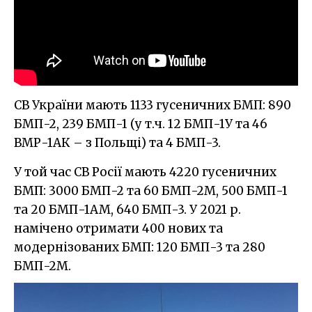
СВ України мають 1133 гусеничних БМП: 890
БМП-2, 239 БМП-1 (у т.ч. 12 БМП-1У та 46
ВМР-1АК – з Польщі) та 4 БМП-3.
У той час СВ Росії мають 4220 гусеничних
БМП: 3000 БМП-2 та 60 БМП-2М, 500 БМП-1
та 20 БМП-1АМ, 640 БМП-3. У 2021 р.
намічено отримати 400 нових та
модернізованих БМП: 120 БМП-3 та 280
БМП-2М.