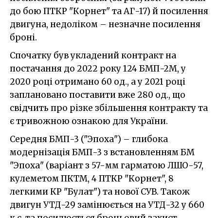
до бою ПТКР "Корнет" та АГ-17) й посилення
двигуна, недоліком – незначне посилення
броні.
Спочатку був укладений контракт на
постачання до 2022 року 124 БМП-2М, у
2020 році отримано 60 од., а у 2021 році
заплановано поставити вже 280 од., що
свідчить про різке збільшення контракту та
є тривожною ознакою для України.
Середня БМП-3 ("Эпоха") – глибока
модернізація БМП-3 з встановленням БМ
"Эпоха" (варіант з 57-мм гарматою ЛШО-57,
кулеметом ПКТМ, 4 ПТКР "Корнет", 8
легкими КР "Булат") та нової СУВ. Також
двигун УТД-29 замінюється на УТД-32 у 660
к.с. та посилюється броньовий захист.