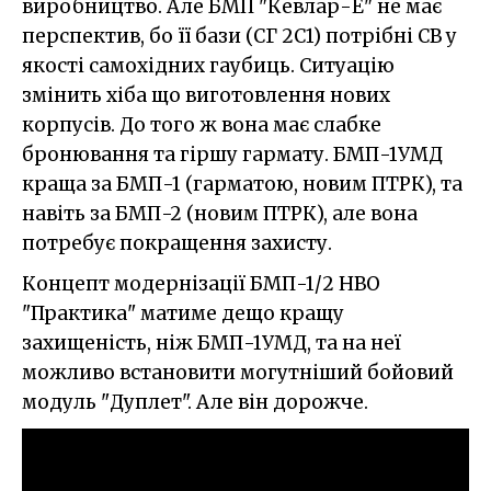
виробництво. Але БМП "Кевлар-Е" не має
перспектив, бо її бази (СГ 2С1) потрібні СВ у
якості самохідних гаубиць. Ситуацію
змінить хіба що виготовлення нових
корпусів. До того ж вона має слабке
бронювання та гіршу гармату. БМП-1УМД
краща за БМП-1 (гарматою, новим ПТРК), та
навіть за БМП-2 (новим ПТРК), але вона
потребує покращення захисту.
Концепт модернізації БМП-1/2 НВО
"Практика" матиме дещо кращу
захищеність, ніж БМП-1УМД, та на неї
можливо встановити могутніший бойовий
модуль "Дуплет". Але він дорожче.