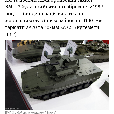
БМП-3 була прийнята на озброєння у 1987
році – її модернізація викликана
моральним старінням озброєння (100-мм
гармати 2А70 та 30-мм 2А72, 3 кулемети
ПКТ).
БМП-3 з бойовим модулем "Эпоха"