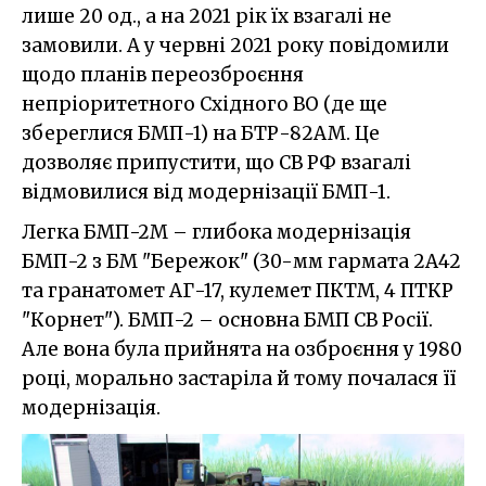
лише 20 од., а на 2021 рік їх взагалі не
замовили. А у червні 2021 року повідомили
щодо планів переозброєння
непріоритетного Східного ВО (де ще
збереглися БМП-1) на БТР-82АМ. Це
дозволяє припустити, що СВ РФ взагалі
відмовилися від модернізації БМП-1.
Легка БМП-2М – глибока модернізація
БМП-2 з БМ "Бережок" (30-мм гармата 2А42
та гранатомет АГ-17, кулемет ПКТМ, 4 ПТКР
"Корнет"). БМП-2 – основна БМП СВ Росії.
Але вона була прийнята на озброєння у 1980
році, морально застаріла й тому почалася її
модернізація.