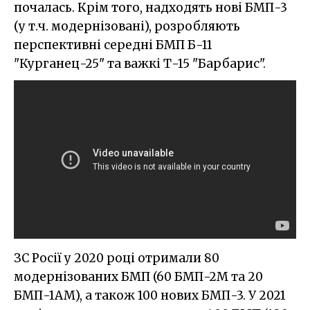
почалась. Крім того, надходять нові БМП-3
(у т.ч. модернізовані), розробляють
перспективні середні БМП Б-11
"Курганец-25" та важкі Т-15 "Барбарис".
ЗС Росії у 2020 році отримали 80
модернізованих БМП (60 БМП-2М та 20
БМП-1АМ), а також 100 нових БМП-3. У 2021