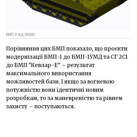
БМП-У від ХКБМ
Порівняння цих БМП показало, що проєкти
модернізації БМП-1 до БМП-1УМД та СГ 2С1
до БМП "Кевлар-Е" – результат
максимального використання
можливостей бази. І якщо за вогневою
потужністю вони ідентичні новим
розробкам, то за маневреністю та рівнем
захисту – поступаються.