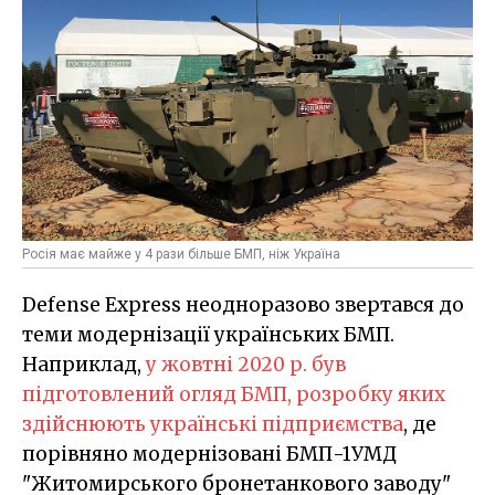
Росія має майже у 4 рази більше БМП, ніж Україна
Defense Express неодноразово звертався до
теми модернізації українських БМП.
Наприклад,
у жовтні 2020 р. був
підготовлений огляд БМП, розробку яких
здійснюють українські підприємства
, де
порівняно модернізовані БМП-1УМД
"Житомирського бронетанкового заводу"