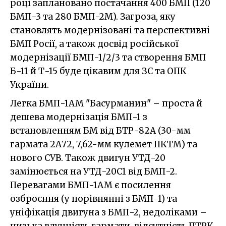
році заплановано постачання 400 БМП (120
БМП-3 та 280 БМП-2М). Загроза, яку
становлять модернізовані та перспективні
БМП Росії, а також досвід російської
модернізації БМП-1/2/3 та створення БМП
Б-11 й Т-15 буде цікавим для ЗС та ОПК
України.
Легка БМП-1АМ "Басурманин" – проста й
дешева модернізація БМП-1 з
встановленням БМ від БТР-82А (30-мм
гармата 2А72, 7,62-мм кулемет ПКТМ) та
нового СУВ. Також двигун УТД-20
замінюється на УТД-20С1 від БМП-2.
Перевагами БМП-1АМ є посилення
озброєння (у порівнянні з БМП-1) та
уніфікація двигуна з БМП-2, недоліками –