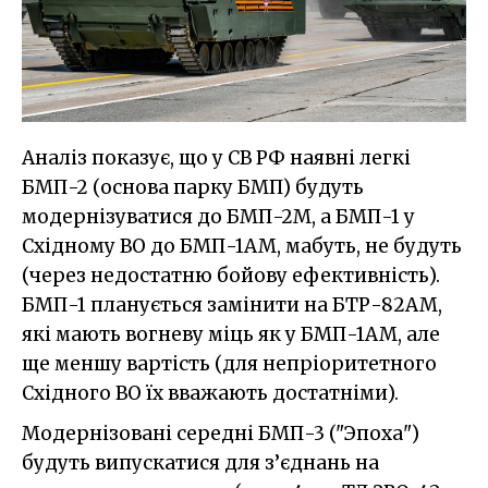
Аналіз показує, що у СВ РФ наявні легкі
БМП-2 (основа парку БМП) будуть
модернізуватися до БМП-2М, а БМП-1 у
Східному ВО до БМП-1АМ, мабуть, не будуть
(через недостатню бойову ефективність).
БМП-1 планується замінити на БТР-82АМ,
які мають вогневу міць як у БМП-1АМ, але
ще меншу вартість (для непріоритетного
Східного ВО їх вважають достатніми).
Модернізовані середні БМП-3 ("Эпоха")
будуть випускатися для з’єднань на