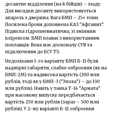
десантне відділення (на 8 бійців) – ззаду.
Для висадки десанту використовується
апарель з дверима. Вага БМП – 25+ тонн.
Посилена броня доповнена КАЗ "Афганит".
Підвіска гідропневматична, зі змінним
кліренсом. БМП плаває з використанням
поплавців. Вона має досконалу СУВ та
підключення до ЕСУ ТЗ.
Недоліками 1-го варіанту БМП Б-11 були
надмірні габарити, слабке озброєння (як на
БМП-2М) та надвисока вартість (300 млн
рублів, тоді як у БМП-3 ("Эпоха") – до 130
млн рублів). Навіть у танка Т-14 "Армата"
при масовому випуску передбачається
вартість 250 млн рублів (зараз – 500 млн
рублів). У 2-му варіанті Б-11 озброєння