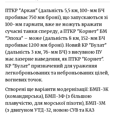
ПТКР "Аркан" (дальність 5,5 км, 100-мм БЧ
пробиває 750 мм броні), що запускаються зі
100-мм гармати, вже не можуть вражати
сучасні танки спереду, а ПТКР "Корнет" БМ
"Эпоха" – може (дальність 8 км, 152-мм БЧ
пробиває 1200 мм броні). Новий КР "Булат"
(дальність 3 км, 76-мм БЧ) з висувною ПУ
має лазерне наведення, як ПТКР "Корнет".
КР "Булат" призначений для ураження
легкоброньованих та неброньованих цілей,
вогневих точок.
Створені ще варіанти модернізації: БМП-3К
(командирська), БМП-3Ф (з більшою
плавучістю, для морської піхоти), БМП-3М
(з двигуном УТД-32, новою СУВ та КАЗ