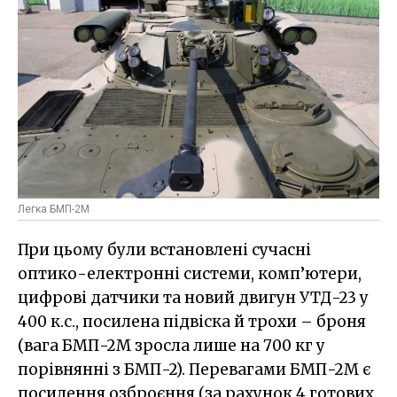
Легка БМП-2М
При цьому були встановлені сучасні
оптико-електронні системи, комп’ютери,
цифрові датчики та новий двигун УТД-23 у
400 к.с., посилена підвіска й трохи – броня
(вага БМП-2М зросла лише на 700 кг у
порівнянні з БМП-2). Перевагами БМП-2М є
посилення озброєння (за рахунок 4 готових