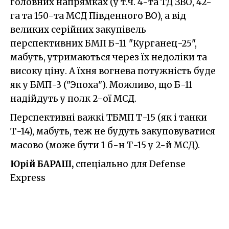
головних напрямках (у т.ч. 4-та ТД ЗВО, 42-
га та 150-та МСД Південного ВО), а від
великих серійних закупівель
перспективних БМП Б-11 "Курганец-25",
мабуть, утримаються через їх недоліки та
високу ціну. А їхня вогнева потужність буде
як у БМП-3 ("Эпоха"). Можливо, що Б-11
надійдуть у полк 2-ої МСД.
Перспективні важкі ТБМП Т-15 (як і танки
Т-14), мабуть, теж не будуть закуповуватися
масово (може бути 1 б-н Т-15 у 2-й МСД).
Юрій БАРАШ,
спеціально для Defense
Express