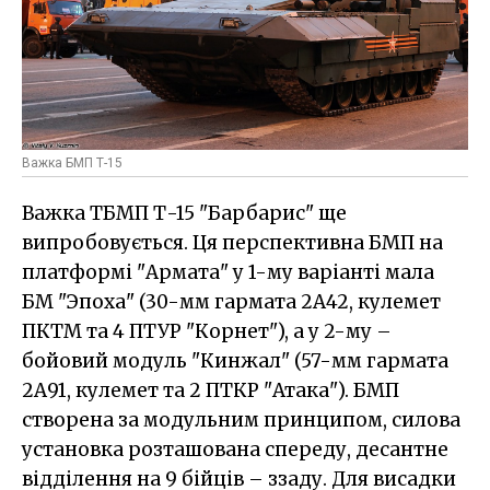
Важка БМП Т-15
Важка ТБМП Т-15 "Барбарис" ще
випробовується. Ця перспективна БМП на
платформі "Армата" у 1-му варіанті мала
БМ "Эпоха" (30-мм гармата 2А42, кулемет
ПКТМ та 4 ПТУР "Корнет"), а у 2-му –
бойовий модуль "Кинжал" (57-мм гармата
2А91, кулемет та 2 ПТКР "Атака"). БМП
створена за модульним принципом, силова
установка розташована спереду, десантне
відділення на 9 бійців – ззаду. Для висадки