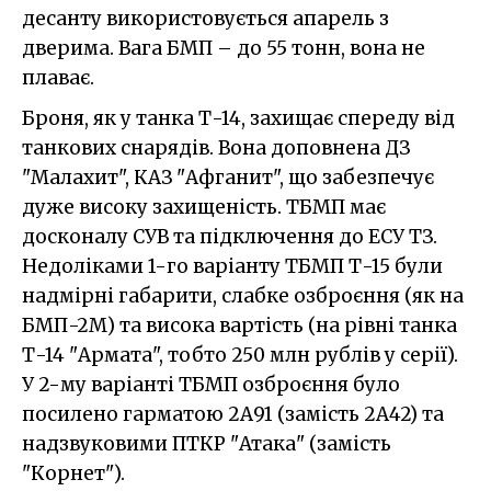
десанту використовується апарель з
дверима. Вага БМП – до 55 тонн, вона не
плаває.
Броня, як у танка Т-14, захищає спереду від
танкових снарядів. Вона доповнена ДЗ
"Малахит", КАЗ "Афганит", що забезпечує
дуже високу захищеність. ТБМП має
досконалу СУВ та підключення до ЕСУ ТЗ.
Недоліками 1-го варіанту ТБМП Т-15 були
надмірні габарити, слабке озброєння (як на
БМП-2М) та висока вартість (на рівні танка
Т-14 "Армата", тобто 250 млн рублів у серії).
У 2-му варіанті ТБМП озброєння було
посилено гарматою 2А91 (замість 2А42) та
надзвуковими ПТКР "Атака" (замість
"Корнет").