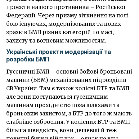
проєкти нашого противника – Російської
Федерації. Через призму зіткнення на полі
бою існуючих, модернізованих та нових
зразків БМП різних категорій по масі,
захисту та вогневим можливостям.
Українські проєкти модернізації та
розробки БМП
Гусеничні БМП – основні бойові броньовані
машини (ББМ) механізованих підрозділів
СВ України. Там є також колісні БТР та БМП,
але вони поступаються гусеничним
машинам прохідністю поза шляхами та
броньовим захистом, а БТР до того ж мають
слабкіше озброєння. У колісних БТР та БМП
більша швидкість, вони дешевші й теж
повинні бути у військах – однак це вже