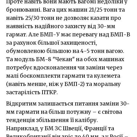
Проте навіть вони мають вагомі недоліки у
бронюванні. Вага цих машин 21/25 тонн та
навіть 25/30 тонн не дозволяє казати про
наявність надійного захисту від 30-мм
гармат. Але БМП-У має перевагу над БМП-В
за рахунок більшої захищеності,
обумовленою більшою на 4-5 тонн вагою.
Та модуль БМ-8 "Чекан" на обох машинах
потребує вдосконалення чи заміни через
малі боєкомплекти гармати та кулемета
(навіть менше, ніж у БМП-2) та моральну
застарілість ПТКР.
Відкритим залишається питання заміни 30-
мм гармати на більш потужну – є світова
тенденція збільшення її калібру.
Наприклад, у БМ ЗС Швеції, Франції та
Великобританії він зріс до 40 мм, а у Росії –