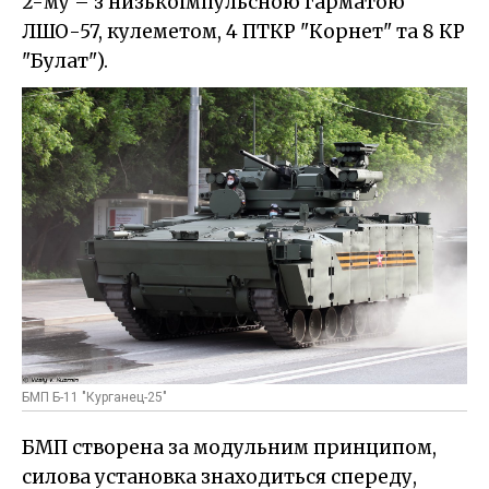
2-му – з низькоімпульсною гарматою
ЛШО-57, кулеметом, 4 ПТКР "Корнет" та 8 КР
"Булат").
БМП Б-11 "Курганец-25"
БМП створена за модульним принципом,
силова установка знаходиться спереду,