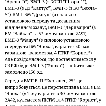
"Арена-Э"), БМП-3 (з КОЕП "Штора-1"),
БМП-3 (з ДЗ "Кактус"), БМП-3 (з БО "Бахча-
У"), БМП-3М "Драгун" (з силовою
установкою спереду та десантним
відділенням ззаду), БМП-3 "Деривация" (з
БМ "Байкал" та 57-мм гарматою 2А91),
БМП-3 "Манул" (з силовою установкою
спереду та БМ "Эпоха", варіант з 30-мм
гарматою, кулеметом, 4 ПТКР "Корнет").
Але повідомлялося, що постачатиметься у
СВ РФ буде БМП-3 ("Эпоха") – нібито вже
замовлено 150 од.
Середня БМП Б-11 "Курганец-25" ще
випробовується. Це перспективна БМП з БМ
"Эпоха" (у 1-му варіанті з 30-мм гарматою
2А42, кулеметом ПКТМ та 4 ПТКР "Корнет", у