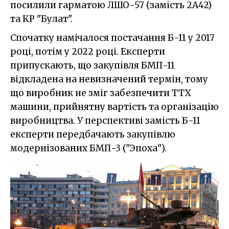
посилили гарматою ЛШО-57 (замість 2А42)
та КР "Булат".
Спочатку намічалося постачання Б-11 у 2017
році, потім у 2022 році. Експерти
припускають, що закупівля БМП-11
відкладена на невизначений термін, тому
що виробник не зміг забезпечити ТТХ
машини, прийнятну вартість та організацію
виробництва. У перспективі замість Б-11
експерти передбачають закупівлю
модернізованих БМП-3 ("Эпоха").