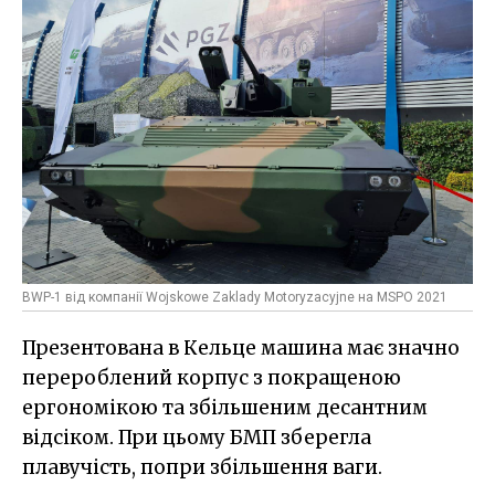
BWP-1 від компанії Wojskowe Zaklady Motoryzacyjne на MSPO 2021
Презентована в Кельце машина має значно
перероблений корпус з покращеною
ергономікою та збільшеним десантним
відсіком. При цьому БМП зберегла
плавучість, попри збільшення ваги.