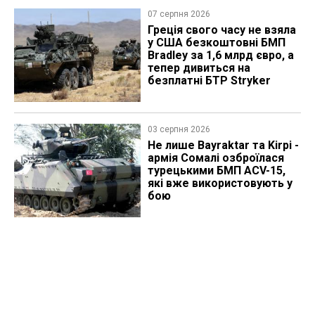
07 серпня 2026
Греція свого часу не взяла
у США безкоштовні БМП
Bradley за 1,6 млрд євро, а
тепер дивиться на
безплатні БТР Stryker
03 серпня 2026
Не лише Bayraktar та Kirpi -
армія Сомалі озброїлася
турецькими БМП ACV-15,
які вже використовують у
бою