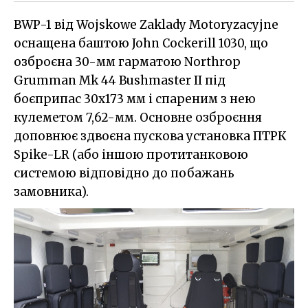
BWP-1 від Wojskowe Zaklady Motoryzacyjne
оснащена баштою John Cockerill 1030, що
озброєна 30-мм гарматою Northrop
Grumman Mk 44 Bushmaster II під
боєприпас 30х173 мм і спареним з нею
кулеметом 7,62-мм. Основне озброєння
доповнює здвоєна пускова установка ПТРК
Spike-LR (або іншою протитанковою
системою відповідно до побажань
замовника).