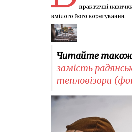
практичні навички
вмілого його корегування.
Читайте також
замість радянськ
тепловізори (ф