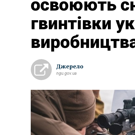
освоюють с
гвинтівки у
виробництва
Джерело
ngu.gov.ua