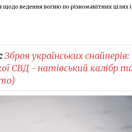
 щодо ведення вогню по різноманітних цілях і
:
​Зброя українських снайперів:
ої СВД - натівський калібр т
ото)