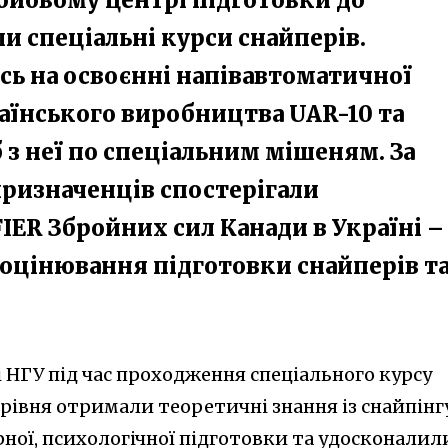
и спеціальні курси снайперів.
сь на освоєнні напівавтоматичної
аїнського виробництва UAR-10 та
 з неї по спеціальним мішеням. За
призначенців спостерігали
IER Збройних сил Канади в Україні –
 оцінювання підготовки снайперів т
 НГУ під час проходження спеціального курсу
рівня отримали теоретичні знання із снайпінг
рної, психологічної підготовки та удосконалил