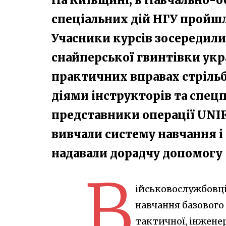
спеціальних дій НГУ пройшл
Учасники курсів зосередили
снайперської гвинтівки укр
практичних вправах стрільб
діями інструкторів та спец
представники операції UNIF
вивчали систему навчання і
надавали дорадчу допомогу
В
ійськовослужбовці
навчання базового 
тактичної, інжене