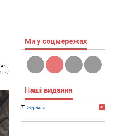
Ми у соцмережах
19:10
4177
Наші видання
Журнали
42