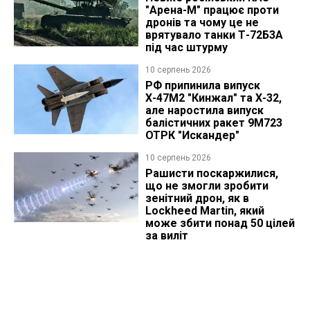
"Арена-М" працює проти
дронів та чому це не
врятувало танки Т-72Б3А
під час штурму
10 серпень 2026
РФ припинила випуск
Х-47М2 "Кинжал" та Х-32,
але наростила випуск
балістичних ракет 9М723
ОТРК "Искандер"
10 серпень 2026
Рашисти поскаржилися,
що не змогли зробити
зенітний дрон, як в
Lockheed Martin, який
може збити понад 50 цілей
за виліт