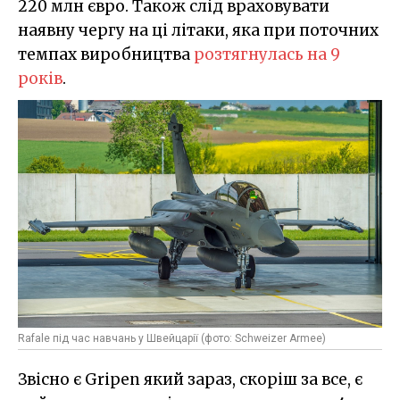
220 млн євро. Також слід враховувати
наявну чергу на ці літаки, яка при поточних
темпах виробництва
розтягнулась на 9
років
.
Rafale під час навчань у Швейцарії (фото: Schweizer Armee)
Звісно є Gripen який зараз, скоріш за все, є