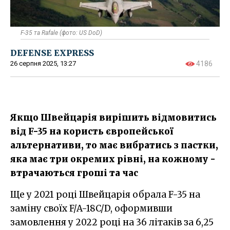
F-35 та Rafale (фото: US DoD)
DEFENSE EXPRESS
26 серпня 2025, 13:27
4186
Якщо Швейцарія вирішить відмовитись
від F-35 на користь європейської
альтернативи, то має вибратись з пастки,
яка має три окремих рівні, на кожному -
втрачаються гроші та час
Ще у 2021 році Швейцарія обрала F-35 на
заміну своїх F/A-18C/D, оформивши
замовлення у 2022 році на 36 літаків за 6,25