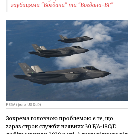
гаубицями "Богдана" та "Богдана-БГ"
F-35A (фото: US DoD)
Зокрема головною проблемою є те, що
зараз строк служби наявних 30 F/A-18C/D