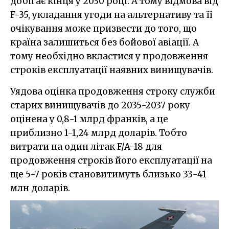
добігає кінця у 2030 році. А тому відмова від
F-35, укладання угоди на альтернативу та її
очікування може призвести до того, що
країна залишиться без бойової авіації. А
тому необхідно вкластися у продовження
строків експлуатації наявних винищувачів.
Уядова оцінка продовження строку служби
старих винищувачів до 2035-2037 року
оцінена у 0,8-1 млрд франків, а це
приблизно 1-1,24 млрд доларів. Тобто
витрати на один літак F/A-18 для
продовження строків його експлуатації на
ще 5-7 років становитимуть близько 33-41
млн доларів.