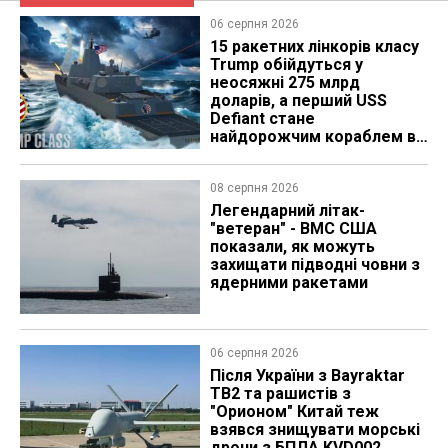
06 серпня 2026
15 ракетних лінкорів класу
Trump обійдуться у
неосяжні 275 млрд
доларів, а перший USS
Defiant стане
найдорожчим кораблем в
історії
08 серпня 2026
Легендарний літак-
"ветеран" - ВМС США
показали, як можуть
захищати підводні човни з
ядерними ракетами
06 серпня 2026
Після України з Bayraktar
TB2 та рашистів з
"Орионом" Китай теж
взявся знищувати морські
дрони з БПЛА KVD002