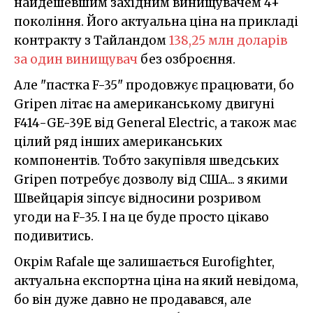
найдешевшим західним винищувачем 4+
покоління. Його актуальна ціна на прикладі
контракту з Тайландом
138,25 млн доларів
за один винищувач
без озброєння.
Але "пастка F-35" продовжує працювати, бо
Gripen літає на американському двигуні
F414-GE-39E від General Electric, а також має
цілий ряд інших американських
компонентів. Тобто закупівля шведських
Gripen потребує дозволу від США... з якими
Швейцарія зіпсує відносини розривом
угоди на F-35. І на це буде просто цікаво
подивитись.
Окрім Rafale ще залишається Eurofighter,
актуальна експортна ціна на який невідома,
бо він дуже давно не продавався, але