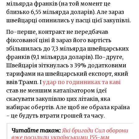
мільярда франків (на той момент це
близько 6,55 мільярда доларів). Але зараз
швейцарці опинились у пасці цієї закупівлі.
По-перше, контракт не передбачав
фіксованої ціні й зараз його вартість
збільшилась до 7,3 мільярда швейцарських
франків (9,1 мільярда доларів). По-друге,
Швейцарія зіткнулась з 39% додатковими
тарифами на швейцарський експорт, який
ввів Трамп. І
удар по годинниках та каві
став не меншим каталізатором ідеї
скасувати закупівлю цих літаків, яка
набирає обертів. Але щоб не обрала країна
- це будуть втрати грошей та часу.
Читайте також:
Які бригади Сил оборони
вже посилили українськими 155-мм