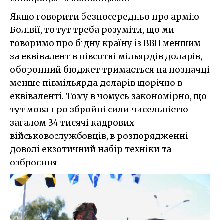
Якщо говорити безпосередньо про армію
Болівії, то тут треба розуміти, що ми
говоримо про бідну країну із ВВП меншим
за еквівалент в півсотні мільярдів доларів,
оборонний бюджет тримається на позначці
менше півмільярда доларів щорічно в
еквіваленті. Тому в чомусь закономірно, що
тут мова про збройні сили чисельністю
загалом 34 тисячі кадрових
військовослужбовців, в розпорядженні
доволі екзотичний набір техніки та
озброєння.