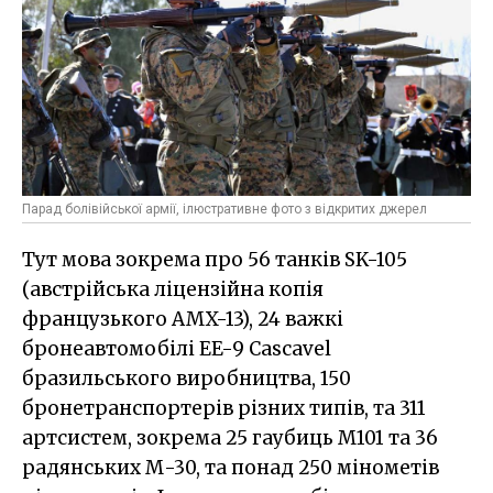
Парад болівійської армії, ілюстративне фото з відкритих джерел
Тут мова зокрема про 56 танків SK-105
(австрійська ліцензійна копія
французького AMX-13), 24 важкі
бронеавтомобілі EE-9 Cascavel
бразильського виробництва, 150
бронетранспортерів різних типів, та 311
артсистем, зокрема 25 гаубиць M101 та 36
радянських М-30, та понад 250 мінометів