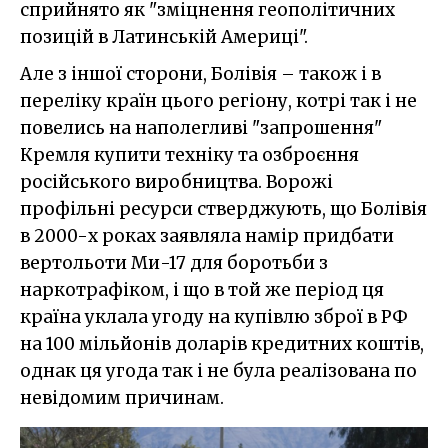
сприйнято як "зміцнення геополітичних
позицій в Латинській Америці".
Але з іншої сторони, Болівія – також і в
переліку країн цього регіону, котрі так і не
повелись на наполегливі "запрошення"
Кремля купити техніку та озброєння
російського виробництва. Ворожі
профільні ресурси стверджують, що Болівія
в 2000-х роках заявляла намір придбати
вертольоти Ми-17 для боротьби з
наркотрафіком, і що в той же період ця
країна уклала угоду на купівлю зброї в РФ
на 100 мільйонів доларів кредитних коштів,
однак ця угода так і не була реалізована по
невідомим причинам.