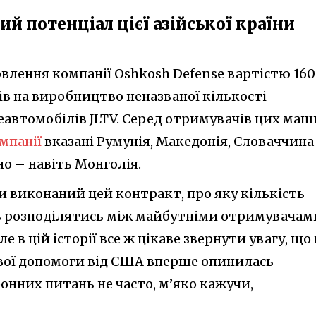
ий потенціал цієї азійської країни
овлення компанії Oshkosh Defense вартістю 160
ів на виробництво неназваної кількості
автомобілів JLTV. Серед отримувачів цих ма
омпанії
вказані Румунія, Македонія, Словаччина
но – навіть Монголія.
и виконаний цей контракт, про яку кількість
ь розподілятись між майбутніми отримувачам
е в цій історії все ж цікаве звернути увагу, що 
вої допомоги від США вперше опинилась
ронних питань не часто, м’яко кажучи,