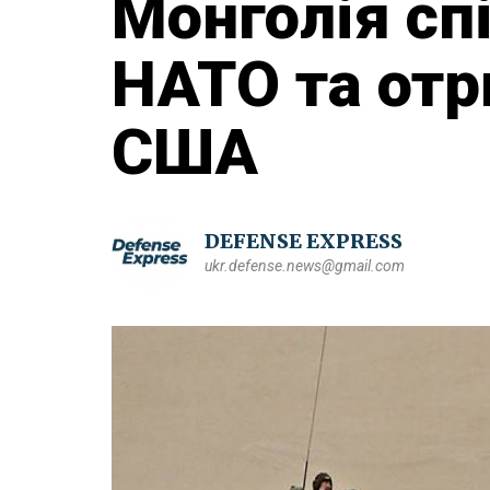
Монголія сп
НАТО та отр
США
DEFENSE EXPRESS
ukr.defense.news@gmail.com