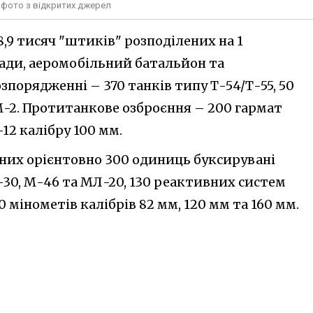
 фото з відкритих джерел
8,9 тисяч "штиків" розподілених на 1
гади, аеромобільний батальйон та
зпорядженні – 370 танків типу Т-54/Т-55, 50
М-2. Протитанкове озброєння – 200 гармат
12 калібру 100 мм.
 них орієнтовно 300 одиниць буксирувані
-30, М-46 та МЛ-20, 130 реактивних систем
 мінометів калібрів 82 мм, 120 мм та 160 мм.