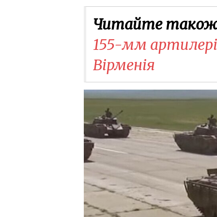
Читайте також
155-мм артилері
Вірменія