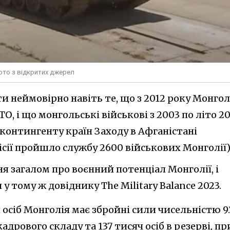
фото з відкритих джерел
и неймовірно навіть те, що з 2012 року Монгол
ТО, і що монгольські військові з 2003 по літо 20
контингенту країн Заходу в Афганістані
місії пройшло службу 2600 військових Монголії)
я загалом про воєнний потенціал Монголії, і
 тому ж довіднику The Military Balance 2023.
 осіб Монголія має збройні сили чисельністю 9.
дрового складу та 137 тисяч осіб в резерві, пр