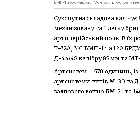
БМП-1 збройних сил Монголії, ілюстративне
Сухопутна складова налічує 
механізовану та 1 легку бри
артилерійський полк. В їх ро
Т-72А, 310 БМП-1 та 120 БРД
Д-44/48 калібру 85 мм та МТ-
Артсистем – 570 одиниць, із
артсистеми типів М-30 та Д
залпового вогню БМ-21 та 140