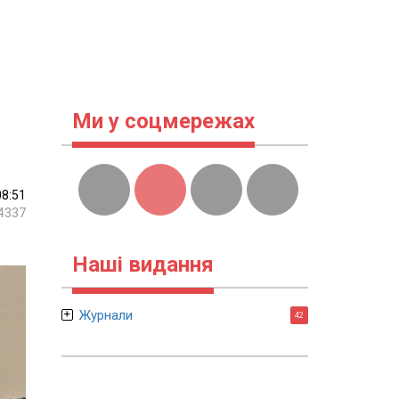
Ми у соцмережах
08:51
4337
Наші видання
Журнали
42