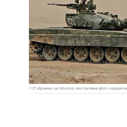
Т-72 збройних сил Монголії, ілюстративне фото з відкрит