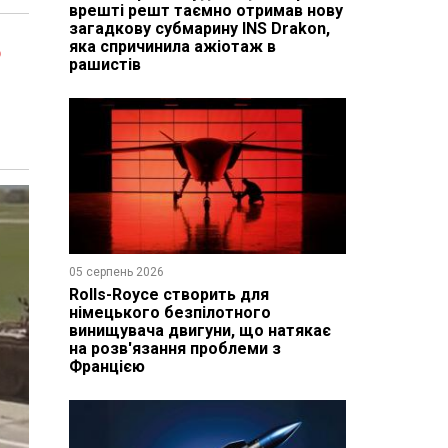
врешті решт таємно отримав нову
загадкову субмарину INS Drakon,
ь
яка спричинила ажіотаж в
рашистів
05 серпень 2026
Rolls-Royce створить для
німецького безпілотного
винищувача двигуни, що натякає
на розв'язання проблеми з
Францією