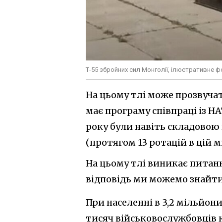
Т-55 збройних сил Монголії, ілюстративне 
На цьому тлі може прозвучат
має програму співпраці із НА
року були навіть складовою 
(протягом 13 ротацій в цій 
На цьому тлі виникає питанн
відповідь ми можемо знайти у
При населенні в 3,2 мільйони
тисяч військовослужбовців ка