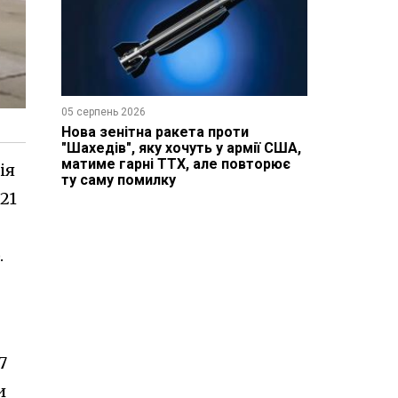
05 серпень 2026
Нова зенітна ракета проти
"Шахедів", яку хочуть у армії США,
матиме гарні ТТХ, але повторює
ія
ту саму помилку
21
.
7
и