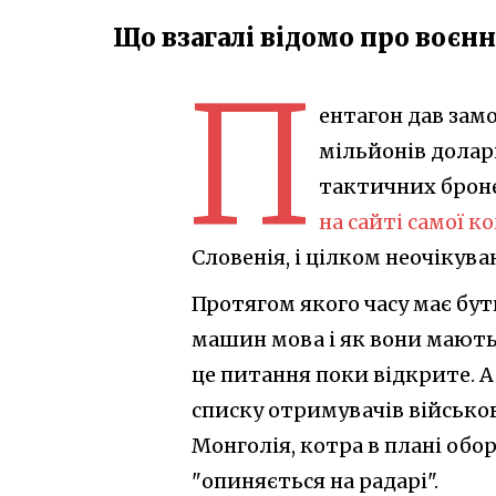
Що взагалі відомо про воєнн
П
ентагон дав зам
мільйонів долар
тактичних броне
на сайті самої к
Словенія, і цілком неочікува
Протягом якого часу має бут
машин мова і як вони мают
це питання поки відкрите. Ал
списку отримувачів військо
Монголія, котра в плані обо
"опиняється на радарі".