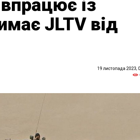
івпрацює із
имає JLTV від
19 листопада 2023, 