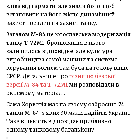
зліва від гармати, але зняли його, щоб
встановити на його місце динамічний
захист посиливши захист танку.
Загалом M-84 це югославська модернізація
танку Т-72М1, бронювання в нього
залишилось відповідне, але культура
виробництва самої машини та система
керування вогнем там була на голову вище
СРСР. Детальніше про
різницю базової
версії M-84 та Т-72М1
ми розповідали в
окремому матеріалі.
Сама Хорватія має на своєму озброєнні 74
танки M-84, з яких 30 мали надійти Україні.
Така кількість відповідає приблизно
одному танковому батальйону.