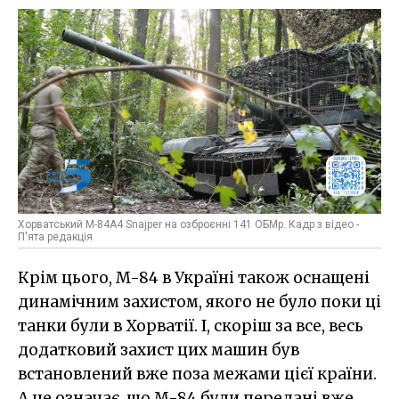
Хорватський M-84A4 Snajper на озброєнні 141 ОБМр. Кадр з відео -
П'ята редакція
Крім цього, M-84 в Україні також оснащені
динамічним захистом, якого не було поки ці
танки були в Хорватії. І, скоріш за все, весь
додатковий захист цих машин був
встановлений вже поза межами цієї країни.
А це означає, що M-84 були передані вже