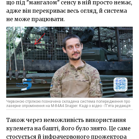
що під "мангалом" сенсу в ній просто немає,
адже він перекриває весь огляд, й система
не може працювати.
Червоною стрілкою позначена складена система попередження про
лазерне опромінення на M-84A4 Snajper. Кадр з відео - П'ята редакція
Також через неможливість використання
кулемета на башті, його було знято. Це саме
стосується й інфрачервоного прожектора