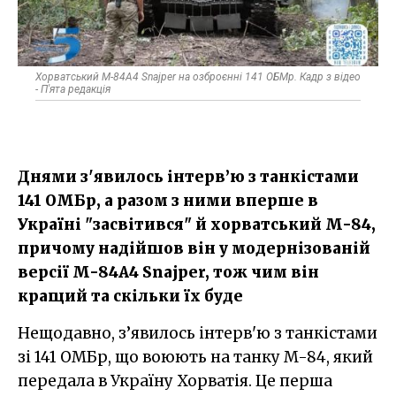
Хорватський M-84A4 Snajper на озброєнні 141 ОБМр. Кадр з відео
- П'ята редакція
Днями з'явилось інтерв’ю з танкістами
141 ОМБр, а разом з ними вперше в
Україні "засвітився" й хорватський M-84,
причому надійшов він у модернізованій
версії M-84A4 Snajper, тож чим він
кращий та скільки їх буде
Нещодавно, з’явилось інтерв'ю з танкістами
зі 141 ОМБр, що воюють на танку M-84, який
передала в Україну Хорватія. Це перша