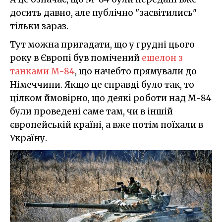
досить давно, але публічно "засвітились"
тільки зараз.
Тут можна пригадати, що у грудні цього
року в Європі був помічений
ешелон з
танками M-84
, що начебто прямували до
Німеччини. Якщо це справді було так, то
цілком ймовірно, що деякі роботи над M-84
були проведені саме там, чи в іншій
європейській країні, а вже потім поїхали в
Україну.