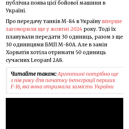
публічна поява цієї бойової машини в
Україні.
Про передачу танків M-84 в Україну
вперше
заговорили ще у жовтні 2024
року. Тоді їх
планували передати 30 одиниць, разом з ще
30 одиницями БМП M-80A. Але в замін
Хорватія хотіла отримати 50 одиниць
сучасних Leopard 2A8.
Читайте також:
Аргентині потрібно ще
з пів року для початку інтеграції перших
F-16, які вона отримала замість України