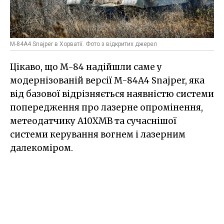
M-84A4 Snajper в Хорватії. Фото з відкритих джерел
Цікаво, що M-84 надійшли саме у
модернізованій версії M-84A4 Snajper, яка
від базової відрізняється наявністю системи
попередження про лазерне опромінення,
метеодатчику A10XMB та сучаснішої
системи керування вогнем і лазерним
далекоміром.