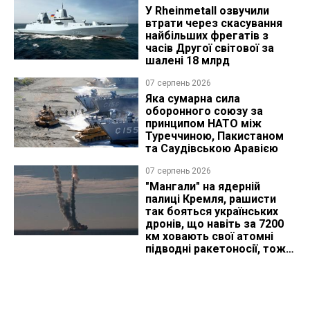
У Rheinmetall озвучили
втрати через скасування
найбільших фрегатів з
часів Другої світової за
шалені 18 млрд
07 серпень 2026
Яка сумарна сила
оборонного союзу за
принципом НАТО між
Туреччиною, Пакистаном
та Саудівською Аравією
07 серпень 2026
"Мангали" на ядерній
палиці Кремля, рашисти
так бояться українських
дронів, що навіть за 7200
км ховають свої атомні
підводні ракетоносії, тож
що видно з космосу