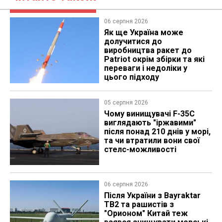
06 серпня 2026
Як ще Україна може
долучитися до
виробництва ракет до
Patriot окрім збірки та які
переваги і недоліки у
цього підходу
05 серпня 2026
Чому винищувачі F-35C
виглядають "іржавими"
після понад 210 днів у морі,
та чи втратили вони свої
стелс-можливості
06 серпня 2026
Після України з Bayraktar
TB2 та рашистів з
"Орионом" Китай теж