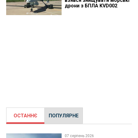
взявся знищувати морські
дрони з БПЛА KVD002
ОСТАННЄ
ПОПУЛЯРНЕ
07 серпень 2026