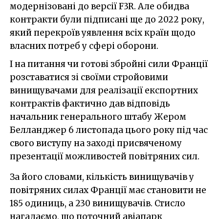
модернізовані до версії F3R. Але обидва
контракти були підписані ще до 2022 року,
який перекроїв уявлення всіх країн щодо
власних потреб у сфері оборони.
І на питання чи готові збройні сили Франції
розставатися зі своїми стройовими
винищувачами для реалізації експортних
контрактів фактично дав відповідь
начальник генерального штабу Жером
Белланджер 6 листопада цього року під час
свого виступу на заході присвяченому
презентації можливостей повітряних сил.
За його словами, кількість винищувачів у
повітряних силах Франції має становити не
185 одиниць, а 230 винищувачів. Стисло
нагадаємо, що поточний авіапарк