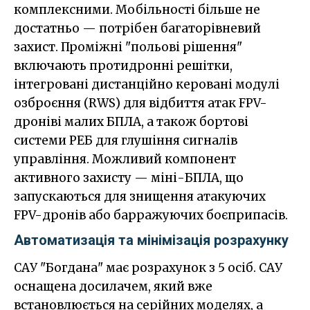
комплексними. Мобільності більше не
достатньо — потрібен багаторівневий
захист. Проміжні "польові рішення"
включають протидронні решітки,
інтегровані дистанційно керовані модулі
озброєння (RWS) для відбиття атак FPV-
дроніві малих БПЛА, а також бортові
системи РЕБ для глушіння сигналів
управління. Можливий компонент
активного захисту — міні-БПЛА, що
запускаються для знищення атакуючих
FPV-дронів або барражуючих боєприпасів.
Автоматизація та мінімізація розрахунку
САУ "Богдана" має розрахунок з 5 осіб. САУ
оснащена досилачем, який вже
встановлюється на серійних моделях, а