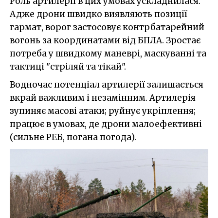
Роль артилерії в цих умовах ускладнилася.
Адже дрони швидко виявляють позиції
гармат, ворог застосовує контрбатарейний
вогонь за координатами від БПЛА. Зростає
потреба у швидкому маневрі, маскуванні та
тактиці "стріляй та тікай".
Водночас потенціал артилерії залишається
вкрай важливим і незамінним. Артилерія
зупиняє масові атаки; руйнує укріплення;
працює в умовах, де дрони малоефективні
(сильне РЕБ, погана погода).