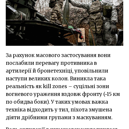
За рахунок масового застосування вони
послабили перевагу противника в
артилерії й бронетехніці, уповільнили
наступи великих колон. Виникла така
реальність як kill zones – суцільні зони
вогневого ураження вздовж фронту (~15 км
по обидва боки). У таких умовах важка
техніка відходить у тил, піхота змушена
діяти дрібними групами з маскуванням.