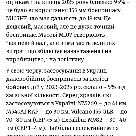
оцінками на кінець 2025 року близько 95% -
це було використання 155 мм боєприпасу
M107HE, що має дальність до 18 км. Це
дешевий, масовий, але не дуже точний
боєприпас. Масові M107 створюють
"вогневий вал", але вимагають великих
витрат, що збільшує навантаженя і на
виробництво, і на логістику.
У свою чергу, застосування в Україні
далекобійних боєприпасів за період
бойових дій у 2023-2025 рр. склало ~ 5% від
загальної кількості. Серед зразків, які
застосовуються в Україні: NM269 – до 41 км,
M549A1 RAP – до 30 км, Vulcano 155 GLR – до
70–80 км (CEP <5 м), Excalibur M982 – 30–40
км (CEP 1–4 м). Найбільш ефективними з