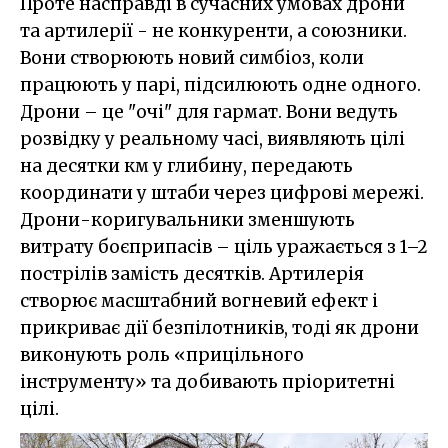
Проте насправді в сучасних умовах дрони
та артилерії - не конкуренти, а союзники.
Вони створюють новий симбіоз, коли
працюють у парі, підсилюють одне одного.
Дрони – це "очі" для гармат. Вони ведуть
розвідку у реальному часі, виявляють цілі
на десятки км у глибину, передають
координати у штаби через цифрові мережі.
Дрони-коригувальники зменшують
витрату боєприпасів – ціль уражається з 1–2
пострілів замість десятків. Артилерія
створює масштабний вогневий ефект і
прикриває дії безпілотників, тоді як дрони
виконують роль «прицільного
інструменту» та добивають пріоритетні
цілі.