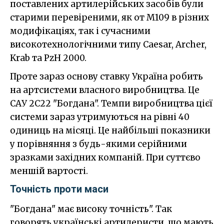
поставлених артилерійських засобів були
старими перевіреними, як от M109 в різних
модифікаціях, так і сучасними
високотехнологічними типу Caesar, Archer,
Krab та PzH 2000.
Проте зараз основу ставку Україна робить
на артсистеми власного виробництва. Це
САУ 2С22 "Богдана". Темпи виробництва цієї
системи зараз утримуються на рівні 40
одиниць на місяці. Це найбільші показники
у порівняння з будь-якими серійними
зразками західних компаній. При суттєво
меншій вартості.
Точність проти маси
"Богдана" має високу точність". Так
говорять українські артилеристи, що мають