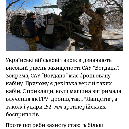
Українські військові також відзначають
високий рівень захищеності САУ "Богдана".
Зокрема, САУ "Богдана" має броньовану
кабіну. Причому є декілька версій таких
кабін. Є приклади, коли машина витримала
влучення як FPV-дронів, так і "Ланцетів", а
також і удари 152-мм артилерійських
боєприпасів.
Проте потреби захисту стають більш