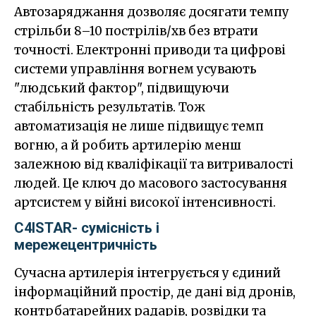
Автозаряджання дозволяє досягати темпу
стрільби 8–10 пострілів/хв без втрати
точності. Електронні приводи та цифрові
системи управління вогнем усувають
"людський фактор", підвищуючи
стабільність результатів. Тож
автоматизація не лише підвищує темп
вогню, а й робить артилерію менш
залежною від кваліфікації та витривалості
людей. Це ключ до масового застосування
артсистем у війні високої інтенсивності.
C4ISTAR- сумісність і
мережецентричність
Сучасна артилерія інтегрується у єдиний
інформаційний простір, де дані від дронів,
контрбатарейних радарів, розвідки та