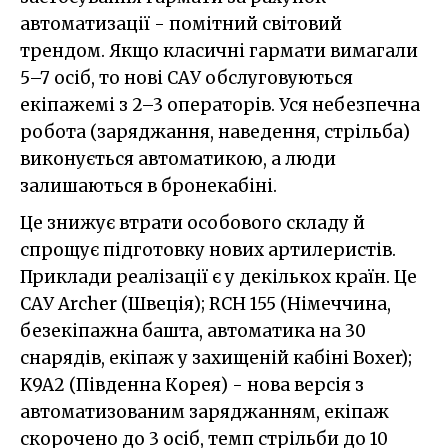
автоматизації - помітний світовий
трендом. Якщо класичні гармати вимагали
5–7 осіб, то нові САУ обслуговуються
екіпажемі з 2–3 операторів. Уся небезпечна
робота (заряджання, наведення, стрільба)
виконується автоматикою, а люди
залишаються в бронекабіні.
Це знижує втрати особового складу й
спрощує підготовку нових артилеристів.
Приклади реалізації є у декількох країн. Це
САУ Archer (Швеція); RCH 155 (Німеччина,
безекіпажна башта, автоматика на 30
снарядів, екіпаж у захищеній кабіні Boxer);
K9A2 (Південна Корея) - нова версія з
автоматизованим заряджанням, екіпаж
скорочено до 3 осіб, темп стрільби до 10