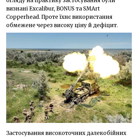
огляду на практику застосування були
визнані Excalibur, BONUS та SMArt
Copperhead. Проте їхнє використання
обмежене через високу ціну й дефіцит.
Застосування високоточних далекобійних