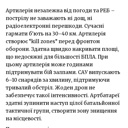
Артилерія незалежна від погоди та РЕБ –
пострілу не заважають ні дощ, ні
радіоелектронні перешкоди. Сучасні
гармати б'ють на 30–40 км. Артилерія
створює “kill zones” перед фронтом
оборони. Здатна щвидко накривати площі,
що недосяжні для більшості БПЛА. При
цьому артилерія може годинами
підтримувати бій залпами. САУ випускають
6–10 снарядів за хвилину, підтримуючи
тривалий обстріл. Жоден дрон не
забезпечує такої інтенсивності. Артбатареї
здатні зупинити наступ цілої батальйонної
тактичної групи, створити зону знищення
на місцевості.