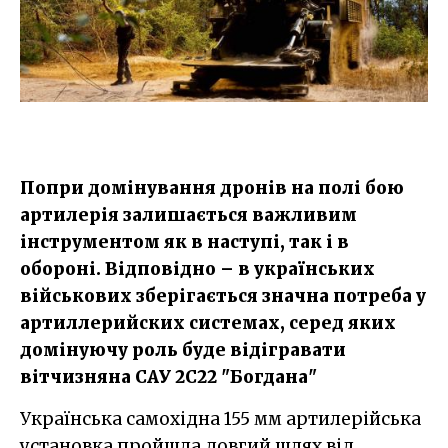
Попри домінування дронів на полі бою
артилерія залишається важливим
інструментом як в наступі, так і в
обороні. Відповідно – в українських
військових зберігається значна потреба у
артиллерийских системах, серед яких
домінуючу роль буде відігравати
вітчизняна САУ 2С22 "Богдана"
Українська самохідна 155 мм артилерійська
установка пройшла довгий шлях від