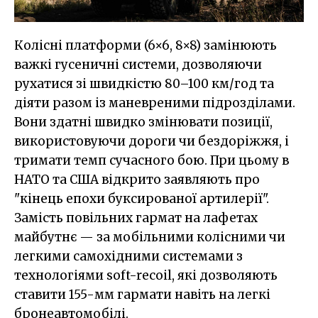
Колісні платформи (6×6, 8×8) замінюють
важкі гусеничні системи, дозволяючи
рухатися зі швидкістю 80–100 км/год та
діяти разом із маневреними підрозділами.
Вони здатні швидко змінювати позиції,
використовуючи дороги чи бездоріжжя, і
тримати темп сучасного бою. При цьому в
НАТО та США відкрито заявляють про
"кінець епохи буксированої артилерії".
Замість повільних гармат на лафетах
майбутнє — за мобільними колісними чи
легкими самохідними системами з
технологіями soft-recoil, які дозволяють
ставити 155-мм гармати навіть на легкі
бронеавтомобілі.