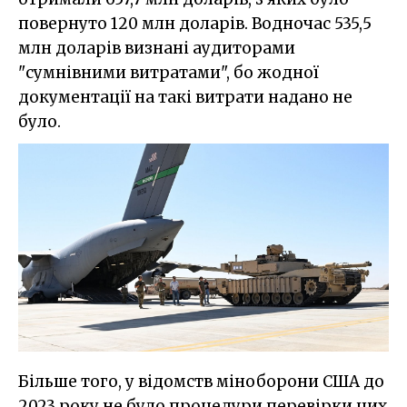
повернуто 120 млн доларів. Водночас 535,5
млн доларів визнані аудиторами
"сумнівними витратами", бо жодної
документації на такі витрати надано не
було.
Більше того, у відомств міноборони США до
2023 року не було процедури перевірки цих