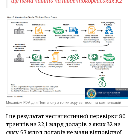
ще нема навіть на південнокорейських K2
Механізм PDA для Пентагону з точки зору звітності та компенсацій
І це результат нестатистичної перевірки 80
траншів на 22,1 млрд доларів, з яких 32 на
суму 5,7 млрд доларів не мали відповідної