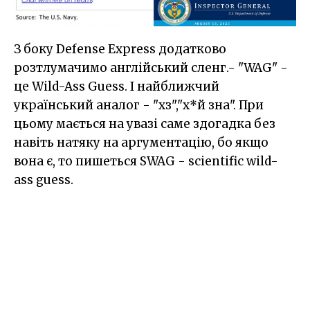
З боку Defense Express додатково
розтлумачимо англійський сленг.- "WAG" -
це Wild-Ass Guess. І найближчий
український аналог - "хз","х*й зна". При
цьому мається на увазі саме здогадка без
навіть натяку на аргументацію, бо якщо
вона є, то пишеться SWAG - scientific wild-
ass guess.