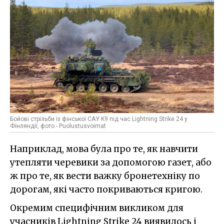
Бойові стрільби із фінської САУ K9 під час Lightning Strike 24 у
Фінляндії, фото - Puolustusvoimat
Наприклад, мова була про те, як навчити
утепляти черевики за допомогою газет, або
ж про те, як вести важку бронетехніку по
дорогам, які часто покриваються кригою.
Окремим специфічним викликом для
учасників Lightning Strike 24 виявилось і