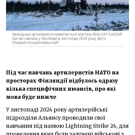
Французькі артилеристи намагаються зігрітись біля САУ CAESAR
під час навчань у Фінляндії в листопаді 2024 року, фото -
Elisabeth Gosselin-Malo/staff
Під час навчань артилеристів НАТО на
просторах Фінляндії відбулось одразу
кілька специфічних нюансів, про які
мова буде нижче
У листопаді 2024 року артилерійські
підрозділи Альянсу проводили свої
навчання під назвою Lightning Strike 24, для
проведення яких були залучені військові з