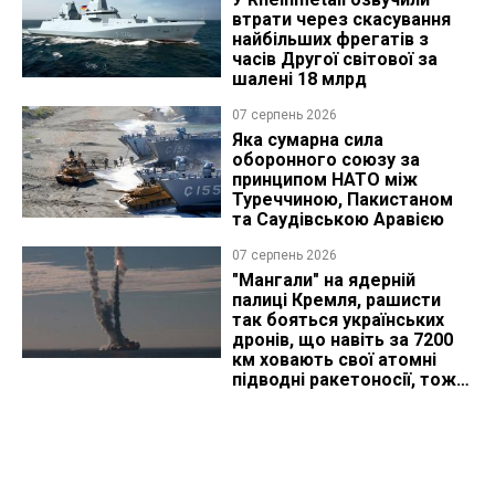
втрати через скасування
найбільших фрегатів з
часів Другої світової за
шалені 18 млрд
07 серпень 2026
Яка сумарна сила
оборонного союзу за
принципом НАТО між
Туреччиною, Пакистаном
та Саудівською Аравією
07 серпень 2026
"Мангали" на ядерній
палиці Кремля, рашисти
так бояться українських
дронів, що навіть за 7200
км ховають свої атомні
підводні ракетоносії, тож
що видно з космосу