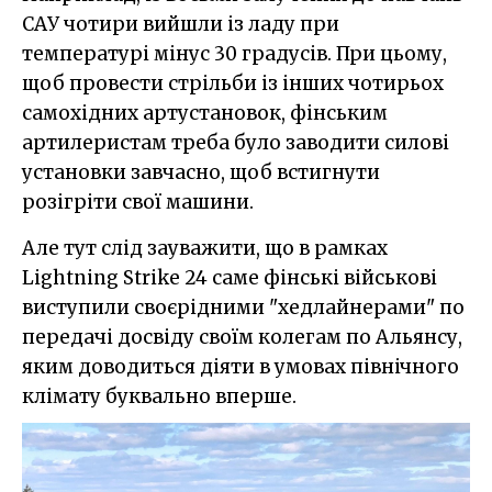
САУ чотири вийшли із ладу при
температурі мінус 30 градусів. При цьому,
щоб провести стрільби із інших чотирьох
самохідних артустановок, фінським
артилеристам треба було заводити силові
установки завчасно, щоб встигнути
розігріти свої машини.
Але тут слід зауважити, що в рамках
Lightning Strike 24 саме фінські військові
виступили своєрідними "хедлайнерами" по
передачі досвіду своїм колегам по Альянсу,
яким доводиться діяти в умовах північного
клімату буквально вперше.