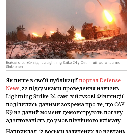
Бойові стрільби під час Lightning Strike 24 у Фінляндії, фото - Jarmo
Sinkkonen
Як пише в своїй публікації
портал Defense
News
, за підсумками проведення навчань
Lightning Strike 24 самі військові Фінляндії
поділились даними зокрема про те, що САУ
K9 на даний момент демонструють погану
адаптованість до умов північного клімату.
Наприклад, із восьми залучених до навчань