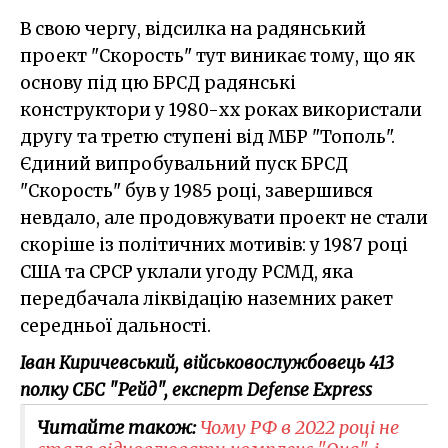
В свою чергу, відсилка на радянський
проект "Скорость" тут виникає тому, що як
основу під цю БРСД радянські
конструктори у 1980-хх роках використали
другу та третю ступені від МБР "Тополь".
Єдиний випробувальний пуск БРСД
"Скорость" був у 1985 році, завершився
невдало, але продовжувати проект не стали
скоріше із політичних мотивів: у 1987 році
США та СРСР уклали угоду РСМД, яка
передбачала ліквідацію наземних ракет
середньої дальності.
Іван Киричевський, військовослужбовець 413
полку СБС "Рейд", експерт Defense Express
Читайте також:
Чому РФ в 2022 році не