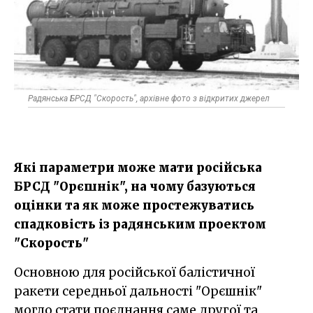
Радянська БРСД "Скорость", архівне фото з відкритих джерел
Які параметри може мати російська
БРСД "Орєшнік", на чому базуються
оцінки та як може простежуватись
спадковість із радянським проектом
"Скорость"
Основною для російської балістичної
ракети середньої дальності "Орєшнік"
могло стати поєднання саме другої та