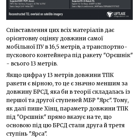
Співставлення цих всіх матеріалів дає
орієнтовну оцінку довжини самої
мобільної ПУ в 16,5 метрів, а транспортно-
пускового контейнера під ракету "Орєшнік"
- всього 13 метрів.
Якщо цифра у 13 метрів довжини ТПК
ракети є вірною, то це є значно меншим за
довжину БРСД, яка би в теорії складалась із
першої та другої ступеней МБР "Ярс". Тому,
як далі пише Хінц, параметр довжини ТПК
під "Орєшнік" прямо вказує на те, що
основою під цю БРСД стали друга й третя
ступінь "Ярса".