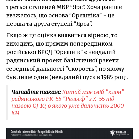
третьої ступеней МБР "Ярс". Хоча раніше
вважалось, що основа "Орєшніка" - це
перша та друга ступені "Ярса".
Якщо ж ця оцінка виявиться вірною, то
виходить, що прямим попередником
російської БРСД "Орєшнік" є невдалий
радянський проект балістичної ракети
середньої дальності "Скорость", по якому
був лише один (невдалий) пуск в 1985 році.
Читайте також:
Китай має свій "клон"
радянського РК-55 "Рельєф" з Х-55 під
назвою CJ-10, в якого уже дальність 2000
км