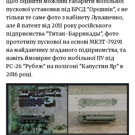
Щоб оцінити можливі габарити мобільної
пускової установки під БРСД "Орєшнік", є не
тільки те саме фото з кабінету Лукашенко,
але й патент від 2011 року російського
підприємства "Титан-Баррикады", фото
прототипу пускової на основі МКЗТ-79291
на майданчику згаданого підприємства, та
навіть ймовірне фото мобільної ПУ під
РС-26 "Рубеж" на полігоні "Капустин Яр" в
2016 році.