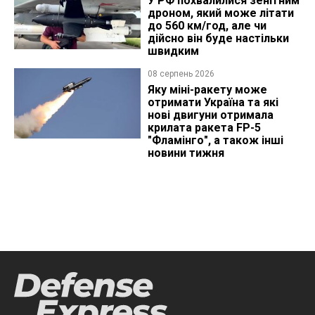
У РФ похвалилися зенітним
дроном, який може літати
до 560 км/год, але чи
дійсно він буде настільки
швидким
08 серпень 2026
Яку міні-ракету може
отримати Україна та які
нові двигуни отримала
крилата ракета FP-5
"Фламінго", а також інші
новини тижня