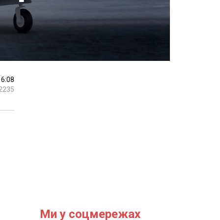
16:08
2235
и
Ми у соцмережах