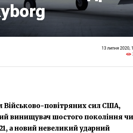
kyborg
13 липня 2020, 
 Військово-повітряних сил США,
ний винищувач шостого покоління ч
21, а новий невеликий ударний