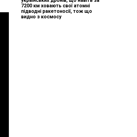
українських дронів, що навіть за
7200 км ховають свої атомні
підводні ракетоносії, тож що
видно з космосу