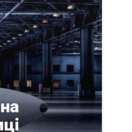
 на
иці