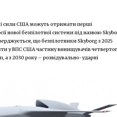
ні сили США можуть отримати перші
сії нової безпілотної системи під назвою Skyb
тверджується, що безпілотники Skyborg з 2025
ити у ВПС США частину винищувачів четверто
on, а з 2030 року – розвідувально-ударні