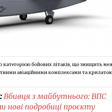
єю категорією бойових літаків, що знищить ме
отними авіаційними комплексами та крилато
:
Вбивця з майбутнього: ВПС
 нові подробиці проєкту