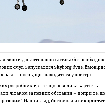
алежно від пілотованого літака без необхіднос
вих смуг. Запускатися Skyborg буде, ймовірно
 ракет-носіїв, що знаходяться у повітрі.
ку розробників, є те, що невелика вартість
ати літаком за певних обставин – попри те, щ
торазовим". Наприклад, його можна використа