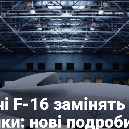
і F-16 замінять
ки: нові подроб