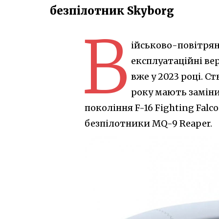
безпілотник Skyborg
В
ійськово-повітря
експлуатаційні вер
вже у 2023 році. С
року мають замін
покоління F-16 Fighting Falc
безпілотники MQ-9 Reaper.