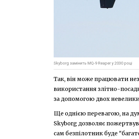
Skyborg замінить MQ-9 Reaper у 2030 році
Так, він може працювати нез
використання злітно-посадко
за допомогою двох невеликих
Ще однією перевагою, на дум
Skyborg дозволяє пожертвув
сам безпілотник буде "бага