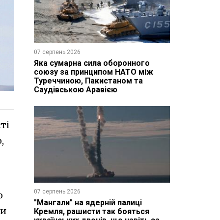
07 серпень 2026
Яка сумарна сила оборонного
союзу за принципом НАТО між
Туреччиною, Пакистаном та
Саудівською Аравією
ті
,
07 серпень 2026
о
"Мангали" на ядерній палиці
ти
Кремля, рашисти так бояться