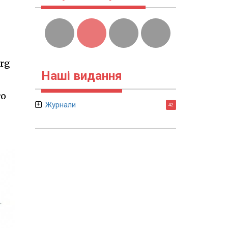
org
Наші видання
го
Журнали
42