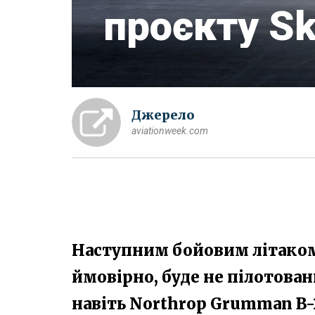
проєкту S
Джерело
aviationweek.com
Наступним бойовим літаком
ймовірно, буде не пілотова
навіть Northrop Grumman B-