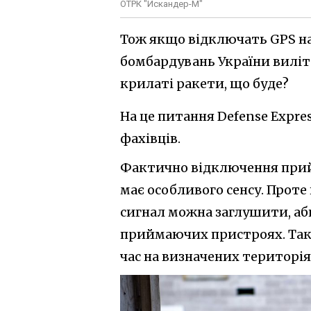
ОТРК "Искандер-М"
Тож якщо відключать GPS на т
бомбардувань України виліта
крилаті ракети, що буде?
На це питання Defense Expre
фахівців.
Фактично відключення прийм
має особливого сенсу. Проте
сигнал можна заглушити, аб
приймаючих пристроях. Так
час на визначених територія