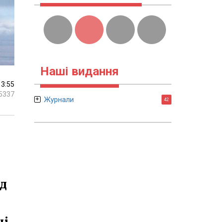
Наші видання
13:55
5337
Журнали
42
ід
і,