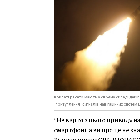
Крилаті ракети мають у своєму складі декіль
"притуплення" сигналів навігаційних систем
"Не варто з цього приводу 
смартфоні, а ви про це не з