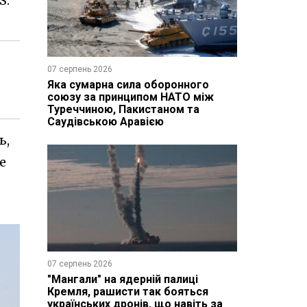
S.
07 серпень 2026
Яка сумарна сила оборонного
союзу за принципом НАТО між
Туреччиною, Пакистаном та
Саудівською Аравією
ь,
е
07 серпень 2026
"Мангали" на ядерній палиці
Кремля, рашисти так бояться
українських дронів, що навіть за