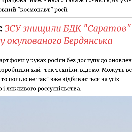
рацюватиме. У нього така ж точність, як у GP
ловний "космонавт" росії.
:
ЗСУ знищили БДК "Саратов"
у окупованого Бердянська
ртфони у руках росіян без доступу до оновлен
зробники хай-тек техніки, відомо. Можуть вс
-то пошло не так" вже відбивається на усіх
і лякливого россуспільства.