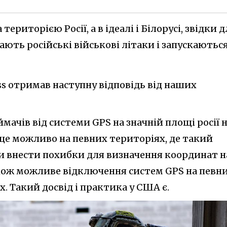
ериторією Росії, а в ідеалі і Білорусі, звідки д
ють російські військові літаки і запускаютьс
ss отримав наступну відповідь від наших
ачів від системи GPS на значній площі росії 
 це можливо на певних територіях, де такий
и внести похибки для визначення координат н
ож можливе відключення систем GPS на певн
х. Такий досвід і практика у США є.