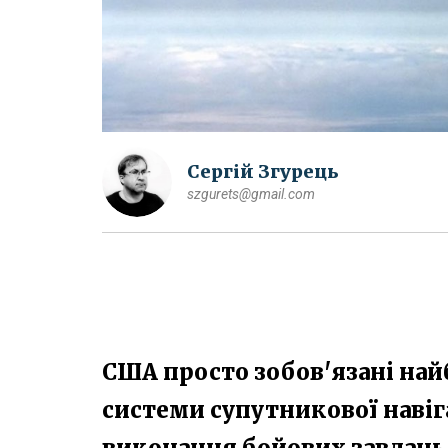
Сергій Згурець
szgurets@gmail.com
США просто зобов'язані на
системи супутникової навіга
виконання бойових завдань 