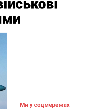
військові
ими
Ми у соцмережах