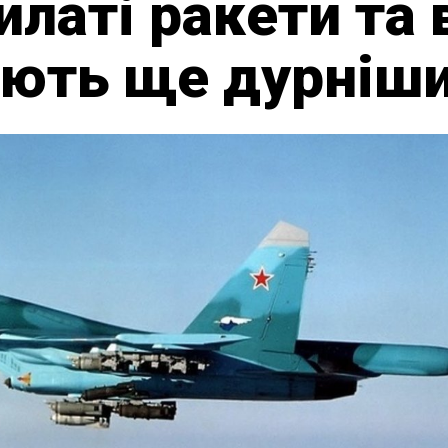
илаті ракети та 
ують ще дурніш