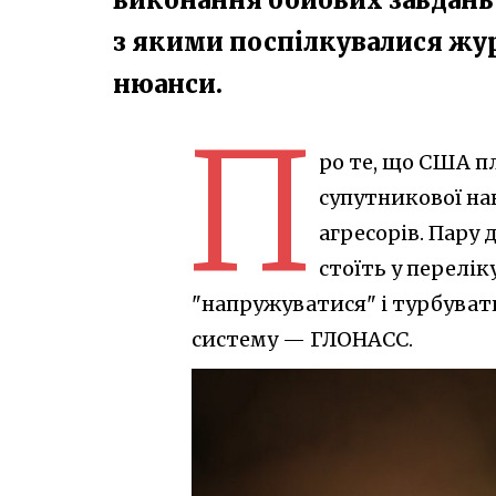
з якими поспілкувалися журн
нюанси.
П
ро те, що США п
супутникової нав
агресорів. Пару 
стоїть у перелік
"напружуватися" і турбувати
систему — ГЛОНАСС.