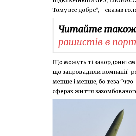
Відключивши GPS, ГЛОНАСС п
Тому все добре", - сказав го
Читайте також
рашистів в порт
Що можуть ті закордонні сма
що запровадили компанії-ро
менше і менше, бо теза "что
сферах життя зазомбованого 