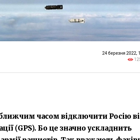
24 березня 2022, 
12
йближчим часом відключити Росію в
ції (GPS). Бо це значно ускладнить
армії рашистів. Так вважають фахівц