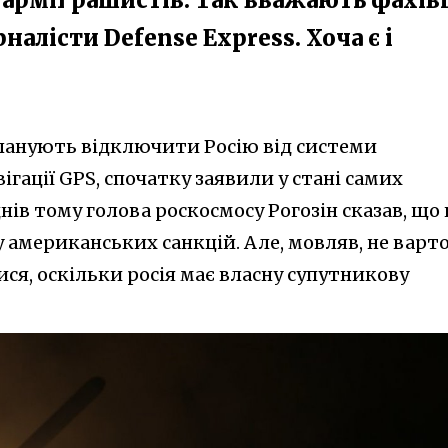
алісти Defense Express. Хоча є і
ланують відключити Росію від системи
ігації GPS, спочатку заявили у стані самих
днів тому голова роскосмосу Рогозін сказав, що 
у американських санкцій. Але, мовляв, не варт
ся, оскільки росія має власну супутникову