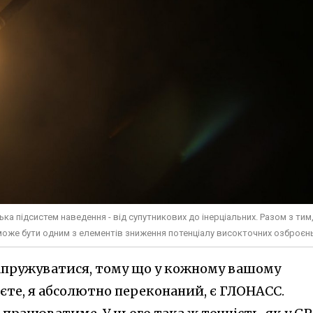
ка підсистем наведення - від супутникових до інерціальних. Разом з тим
 може бути одним з елементів зниження потенціалу високточних озброєнь
напружуватися, тому що у кожному вашому
наєте, я абсолютно переконаний, є ГЛОНАСС.