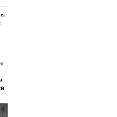
ля
я
не
а
ий