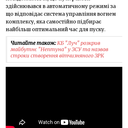
здійснювався в автоматичному режимі за
що відповідає система управління вогнем
комплексу, яка самостійно підбирає
найбільш оптимальний час для пуску.
Читайте також:
​КБ "Луч" розкрив
майбутнє "Нептуна" у ЗСУ та назвав
строки створення вітчизняного ЗРК