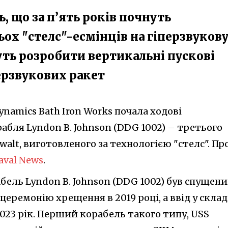
 що за п’ять років почнуть
ьох "стелс"-есмінців на гіперзвуков
уть розробити вертикальні пускові
перзвукових ракет
ynamics Bath Iron Works почала ходові
бля Lyndon B. Johnson (DDG 1002) – третього
alt, виготовленого за технологією "стелс". Пр
aval News
.
бель Lyndon B. Johnson (DDG 1002) був спущен
 церемонію хрещення в 2019 році, а ввід у склад
23 рік. Перший корабель такого типу, USS