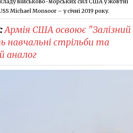
кладу військово-морських сил США у жовтні
SS Michael Monsoor – у січні 2019 року.
:
Армія США освоює "Залізний
ь навчальні стрільби та
й аналог