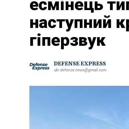
есмінець ти
наступний к
гіперзвук
DEFENSE EXPRESS
ukr.defense.news@gmail.com