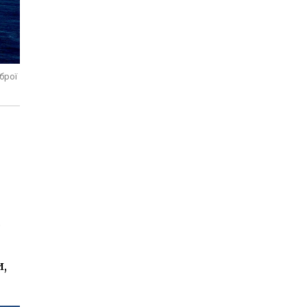
брої
.
,