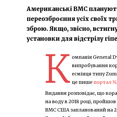
Американські ВМС планують,
переозброєння усіх своїх тр
зброю. Якщо, звісно, встигн
установки для відстрілу гі
К
омпанія General D
випробування кора
есмінця типу Zumw
це пише
портал N
Видання розповідає, що кора
на воду в 2018 році, пройшов
ВМС США запланований на 20