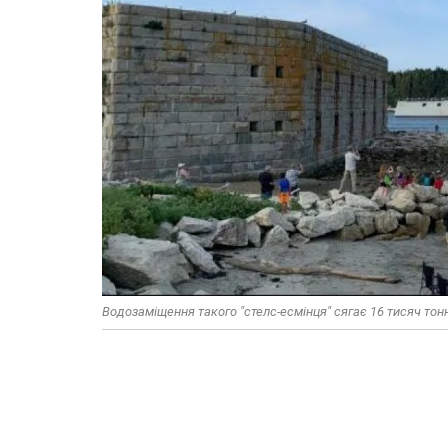
Водозаміщення такого "стелс-есмінця" сягає 16 тисяч тон