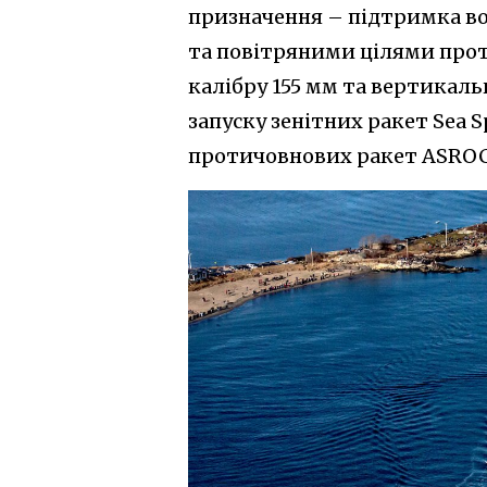
призначення – підтримка во
та повітряними цілями прот
калібру 155 мм та вертикал
запуску зенітних ракет Sea 
протичовнових ракет ASROC