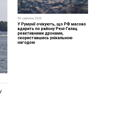
06 серпень 2026
У Румунії очікують, що РФ масово
вдарить по району Рені-Галац
реактивними дронами,
скориставшись унікальною
нагодою
у