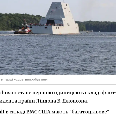
ить перші ходові випробування
 Johnson стане першою одиницею в складі флот
идента країни Ліндона Б. Джонсона.
lt в складі ВМС США мають "багатоцільове"