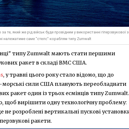
а те, який же рід військ буде провідним у використанні гіперзвукової з
анні належатиме саме "стелс"-кораблям типу Zumwalt
смінці" типу Zumwalt мають стати першими
кових ракет в складі ВМС США.
ss
, у травні цього року стало відомо, що до
во-морські сили США планують переобладнати
вих ракет один із трьох есмінців типу Zumwalt
но, щоб вирішити одну технологічну проблему:
е не розроблені вертикальні пускові установки
іперзвукові ракети.