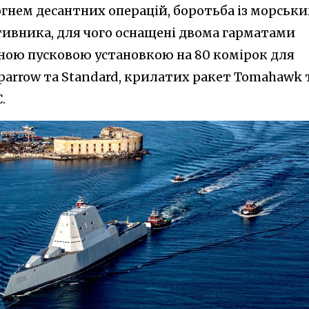
гнем десантних операцій, боротьба із морськ
ивника, для чого оснащені двома гарматами
ьною пусковою установкою на 80 комірок для
Sparrow та Standard, крилатих ракет Tomahawk 
.