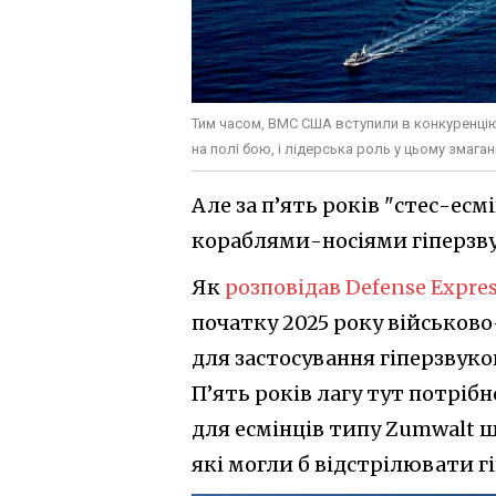
Тим часом, ВМС США вступили в конкуренцію з
на полі бою, і лідерська роль у цьому змаг
Але за п’ять років "стес-е
кораблями-носіями гіперзву
Як
розповідав Defense Expre
початку 2025 року військо
для застосування гіперзвуко
П’ять років лагу тут потріб
для есмінців типу Zumwalt щ
які могли б відстрілювати г