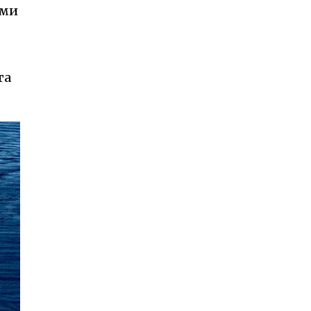
ими
та