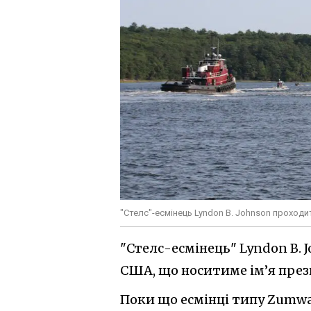
"Стелс"-есмінець Lyndon B. Johnson проход
"Стелс-есмінець" Lyndon B.
США, що носитиме ім’я през
Поки що есмінці типу Zumwa