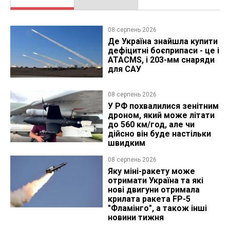
08 серпень 2026
Де Україна знайшла купити
дефіцитні боєприпаси - це і
ATACMS, і 203-мм снаряди
для САУ
08 серпень 2026
У РФ похвалилися зенітним
дроном, який може літати
до 560 км/год, але чи
дійсно він буде настільки
швидким
08 серпень 2026
Яку міні-ракету може
отримати Україна та які
нові двигуни отримала
крилата ракета FP-5
"Фламінго", а також інші
новини тижня