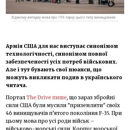
В даному випадку мова про 15% парку цього типу винищувачів
Армія США для нас виступає синонімом
технологічності, синонімом повної
забезпеченості усіх потреб військових.
Але і тут бувають свої нюанси, що
можуть викликати подив в українського
читача.
Портал
The Drive пише
, що зараз збройні
сили США були мусили "приземлити" своїх
46 винищувачів п’ятого покоління F-35. При
цьому мова про усі роди військ –
військово-морські сили, Корпус морської