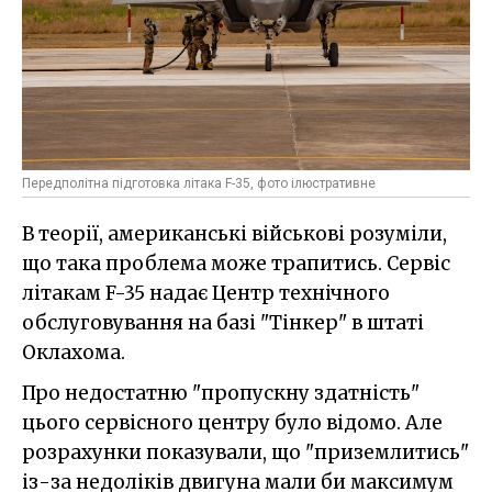
Передполітна підготовка літака F-35, фото ілюстративне
В теорії, американські військові розуміли,
що така проблема може трапитись. Сервіс
літакам F-35 надає Центр технічного
обслуговування на базі "Тінкер" в штаті
Оклахома.
Про недостатню "пропускну здатність"
цього сервісного центру було відомо. Але
розрахунки показували, що "приземлитись"
із-за недоліків двигуна мали би максимум