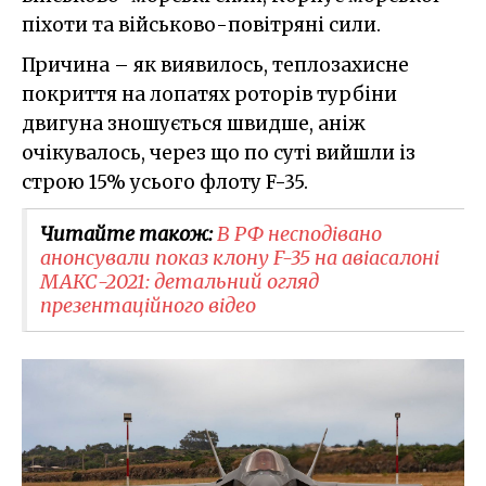
піхоти та військово-повітряні сили.
Причина – як виявилось, теплозахисне
покриття на лопатях роторів турбіни
двигуна зношується швидше, аніж
очікувалось, через що по суті вийшли із
строю 15% усього флоту F-35.
Читайте також:
​В РФ несподівано
анонсували показ клону F-35 на авіасалоні
МАКС-2021: детальний огляд
презентаційного відео