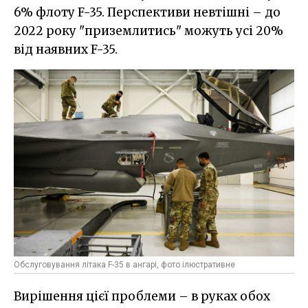
6% флоту F-35. Перспективи невтішні – до
2022 року "приземлитись" можуть усі 20%
від наявних F-35.
Обслуговування літака F-35 в ангарі, фото ілюстративне
Вирішення цієї проблеми – в руках обох