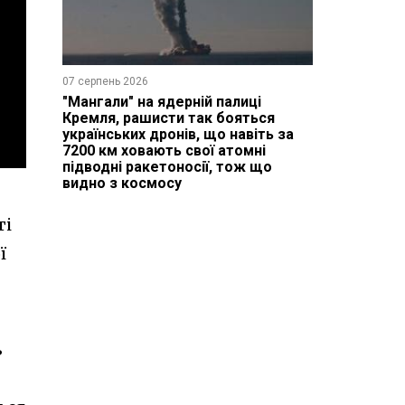
07 серпень 2026
"Мангали" на ядерній палиці
Кремля, рашисти так бояться
українських дронів, що навіть за
7200 км ховають свої атомні
підводні ракетоносії, тож що
видно з космосу
ті
ї
ь