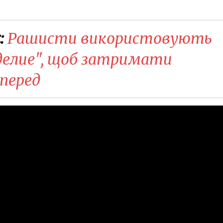
:
Рашисти використовують
делие", щоб затримати
вперед