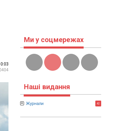
Ми у соцмережах
10:03
0404
Наші видання
Журнали
42