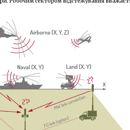
ори. Робочим сектором відстежування вважаєт