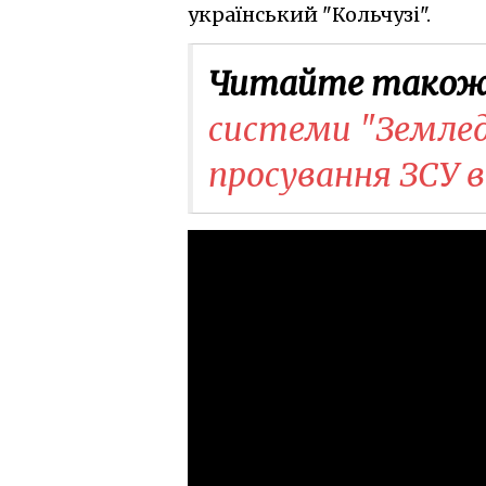
український "Кольчузі".
Читайте також
системи "Земле
просування ЗСУ 