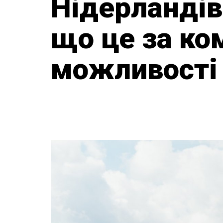
Нідерландів
що це за ком
можливості