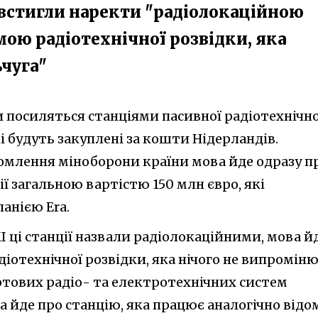
е встигли наректи "радіолокаційною
мою радіотехнічної розвідки, яка
ьчуга"
 посиляться станціями пасивної радіотехнічно
кі будуть закуплені за кошти Нідерландів.
домлення міноборони країни мова йде одразу п
ї загальною вартістю 150 млн євро, які
анією Era.
МІ ці станції назвали радіолокаційними, мова й
діотехнічної розвідки, яка нічого не випроміню
ртових радіо- та електротехнічних систем
а йде про станцію, яка працює аналогічно відо