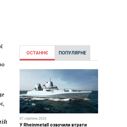
ї
ОСТАННЄ
ПОПУЛЯРНЕ
ро
де
є,
07 серпень 2026
мій
У Rheinmetall озвучили втрати