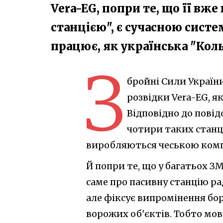
Vera-EG, попри те, що її вж
станцією", є сучасною систе
працює, як українська "Кол
З
бройні Сили України
розвідки Vera-EG, я
Відповідно до пові
чотири таких станці
виробляються чеською комп
Й попри те, що у багатьох З
саме про пасивну станцію ра
але фіксує випромінення бо
ворожих об'єктів. Тобто мов