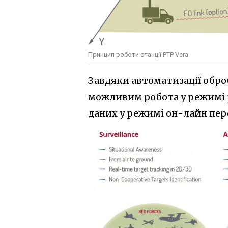
Принцип роботи станції РТР Vera
Завдяки автоматизації оброб
можливим робота у режимі р
даних у режимі он-лайн пере