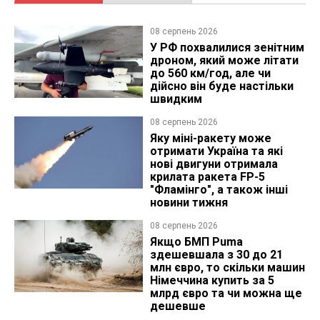
08 серпень 2026
У РФ похвалилися зенітним
дроном, який може літати
до 560 км/год, але чи
дійсно він буде настільки
швидким
08 серпень 2026
Яку міні-ракету може
отримати Україна та які
нові двигуни отримала
крилата ракета FP-5
"Фламінго", а також інші
новини тижня
08 серпень 2026
Якщо БМП Puma
здешевшала з 30 до 21
млн євро, то скільки машин
Німеччина купить за 5
млрд євро та чи можна ще
дешевше