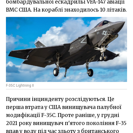
бомбардувальної ескадрильї VFA-147 авіації
ВМС США. На кораблі знаходилось 10 літаків.
F-35C Lightning II
Причини інцинденту розслідуються. Це
перша втрата у США винищувача палубної
модифікації F-35C. Проте раніше, у грудні
2021 року винищувач п'ятого покоління F-35
впав у воду під час зльоту з британського