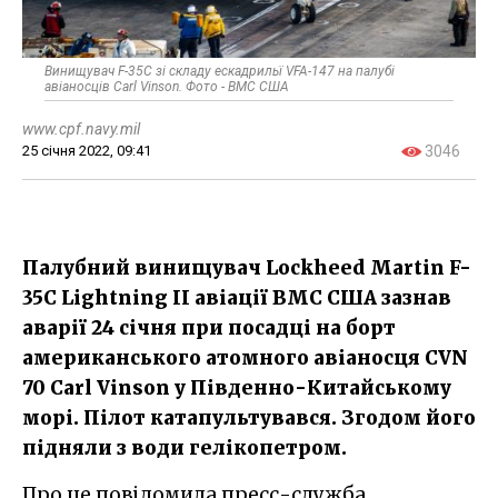
Винищувач F-35C зі складу ескадрильї​​ VFA-147 на палубі
авіаносців Carl Vinson. Фото - ВМС США​
www.cpf.navy.mil
25 січня 2022, 09:41
3046
Палубний винищувач Lockheed Martin F-
35C Lightning II авіації ВМС США зазнав
аварії 24 січня​ при посадці на борт
американського атомного авіаносця CVN
70 Carl Vinson у Південно-Китайському
морі. Пілот катапультувався. Згодом його
підняли з води гелікопетром.
Про це повідомила пресс-служба