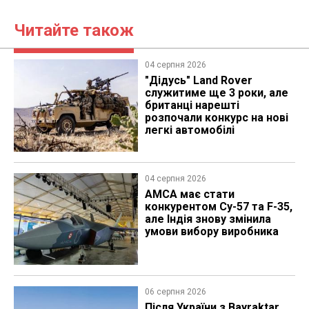
Читайте також
04 серпня 2026
"Дідусь" Land Rover
служитиме ще 3 роки, але
британці нарешті
розпочали конкурс на нові
легкі автомобілі
04 серпня 2026
AMCA має стати
конкурентом Су-57 та F-35,
але Індія знову змінила
умови вибору виробника
06 серпня 2026
Після України з Bayraktar