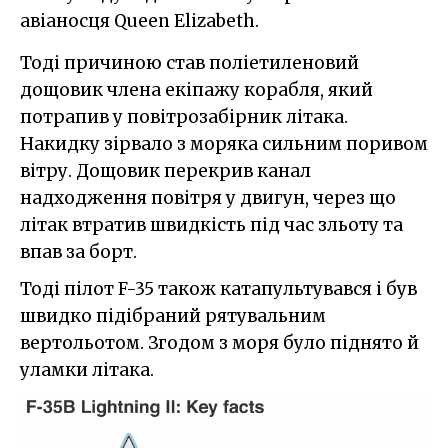
авіаносця Queen Elizabeth.
Тоді причиною став поліетиленовий
дощовик члена екіпажу корабля, який
потрапив у повітрозабірник літака.
Накидку зірвало з моряка сильним поривом
вітру. Дощовик перекрив канал
надходження повітря у двигун, через що
літак втратив швидкість під час зльоту та
впав за борт.
Тоді пілот F-35 також катапультувався і був
швидко підібраний рятувальним
вертольотом. Згодом з моря було піднято й
уламки літака.