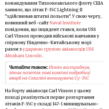
командування Тихоокеанського флоту США
заявило, що літак F-35C Lightning II
"здійснював штатні польоти". У свою чергу,
новинний веб-сайт
Naval Institute
повідомив, що інцидент стався, коли USS
Carl Vinson проводив військові навчання у
спірному Південно-Китайському морі
разом з
ударною групою авіаносців USS
Abraham Lincoln
.
Читайте також:
Пілот вистрибнув,
літак полетів: нові комічні подробиці
аварії на Сахаліні винищувача Су-35С
На борту авіаносця Carl Vinson у цьому
поході реалізується перше розгортання
літаків F-35C у складі 147-ї винищувально-