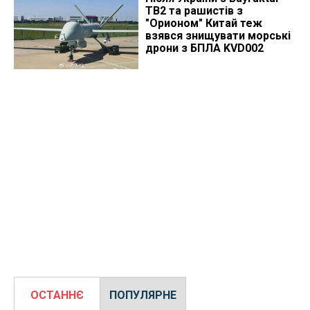
TB2 та рашистів з
"Орионом" Китай теж
взявся знищувати морські
дрони з БПЛА KVD002
ОСТАННЄ
ПОПУЛЯРНЕ