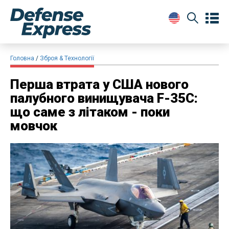
Головна
Зброя & Технології
Перша втрата у США нового
палубного винищувача F-35C:
що саме з літаком - поки
мовчок