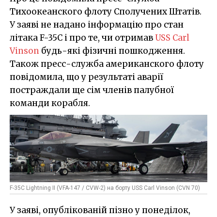
Тихоокеанского флоту Сполучених Штатів.
У заяві не надано інформацію про стан
літака F-35C і про те, чи отримав
USS Carl
Vinson
будь-які фізичні пошкодження.
Також пресс-служба американского флоту
повідомила, що у результаті аварії
постраждали ще сім членів палубної
команди корабля.
F-35C Lightning II (VFA-147 / CVW-2) на борту USS Carl Vinson (CVN 70)
У заяві, опублікованій пізно у понеділок,