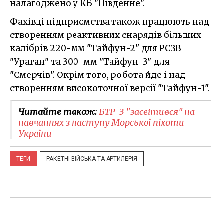
налагоджено у КБ "Південне".
Фахівці підприємства також працюють над
створенням реактивних снарядів більших
калібрів 220-мм "Тайфун-2" для РСЗВ
"Ураган" та 300-мм "Тайфун-3" для
"Смерчів". Окрім того, робота йде і над
створенням високоточної версії "Тайфун-1".
Читайте також:
​БТР-3 "засвітився" на
навчаннях з наступу Морської піхоти
України
ТЕГИ
РАКЕТНІ ВІЙСЬКА ТА АРТИЛЕРІЯ