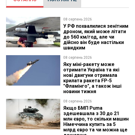
08 серпень 2026
У РФ похвалилися зенітним
дроном, який може літати
до 560 км/год, але чи
дійсно він буде настільки
швидким
08 серпень 2026
Яку міні-ракету може
отримати Україна та які
нові двигуни отримала
крилата ракета FP-5
"Фламінго", а також інші
новини тижня
08 серпень 2026
Якщо БМП Puma
здешевшала з 30 до 21
млн євро, то скільки машин
Німеччина купить за 5
млрд євро та чи можна ще