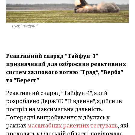
Пуск "Тайфун-1"
Реактивний снаряд "Тайфун-1"
призначений для озброєння реактивних
систем залпового вогню "Град", "Верба"
та "Берест"
Реактивний снаряд "Тайфун-1", який
розроблено ДержКБ "Південне", здійснив
постріл на максимальну дальність.
Попередні випробування відбулись у
рамках
масштабних ракетних тестувань
, які
проходять у Одеській області, повідомляє