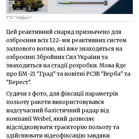
ТТХ "Тайфун-1"
Цей реактивний снаряд призначено для
озброєння всіх 122-мм реактивних систем
залпового вогню, які вже знаходяться на
озброєнні Збройних Сил України та
знаходиться на стадії розробки. Мова йде
про БМ-21 "Град" та новітні РСЗВ "Верба" та
"Берест".
Судячи з фото, для фіксації параметрів
польоту ракети використовувався
надсучасний балістичний радар від
компанії Weibel, який дозволяє
відслідковувати траєкторію польоту та
здійснювати відеофіксацію завдяки