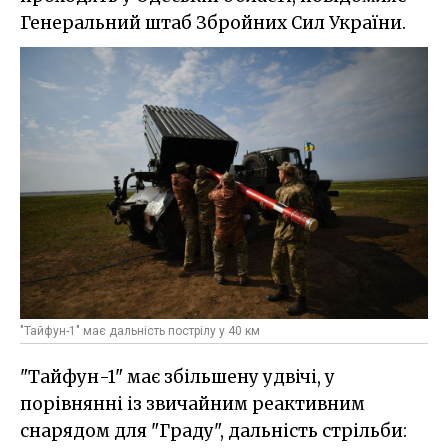
Генеральний штаб Збройних Сил України.
"Тайфун-1" має дальність пострілу у 40 км
"Тайфун-1" має збільшену удвічі, у
порівнянні із звичайним реактивним
снарядом для "Граду", дальність стрільби: