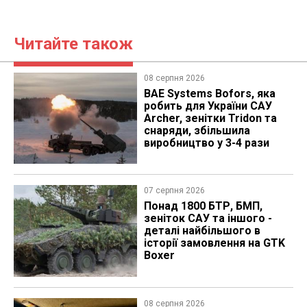
Читайте також
08 серпня 2026
BAE Systems Bofors, яка
робить для України САУ
Archer, зенітки Tridon та
снаряди, збільшила
виробництво у 3-4 рази
07 серпня 2026
Понад 1800 БТР, БМП,
зеніток САУ та іншого -
деталі найбільшого в
історії замовлення на GTK
Boxer
08 серпня 2026