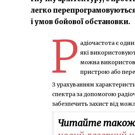
легко перепрограмовуються 
і умов бойової обстановки.
Р
адіочастота є одн
які використовують
можна використову
пристрою або пере
З урахуванням характерист
спектра за допомогою радіо
забезпечить захист від мож
Читайте також