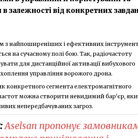
в залежності від конкретних завда
им з найпоширеніших і ефективних інструмент
ся на сучасному полі бою. Так, радіочастоту
вати для дистанційної активації вибухового
хоплення управління ворожого дрона.
ик конкретного сегмента електромагнітного
частот можна створити невидимий бар'єр, як
ливих непередбачуваних загроз.
:
Aselsan пропонує замовника