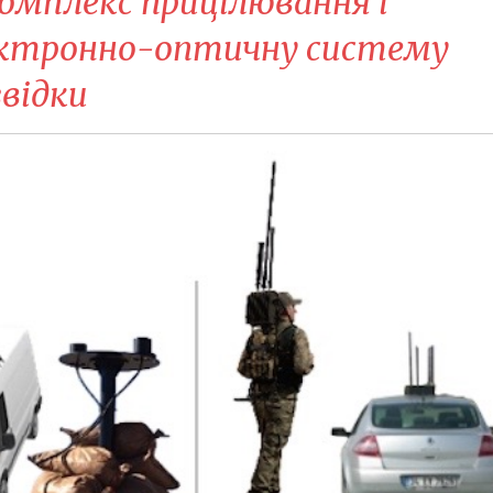
комплекс прицілювання і
ктронно-оптичну систему
відки