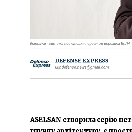
Ihansavar - система постановки перешкод ворожим БпЛА
DEFENSE EXPRESS
ukr.defense.news@gmail.com
ASELSAN створила серію нет
гнучку архітектуру, є прост