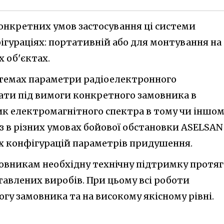
 конкретних умов застосування ці системи
ігураціях: портативній або для монтування на
 об'єктах.
темах параметри радіоелектронного
ти під вимоги конкретного замовника в
ик електромагнітного спектра в тому чи іншо
роз в різних умовах бойової обстановки ASELSAN
их конфігурацій параметрів придушення.
овникам необхідну технічну підтримку протя
тавлених виробів. При цьому всі роботи
гу замовника та на високому якісному рівні.