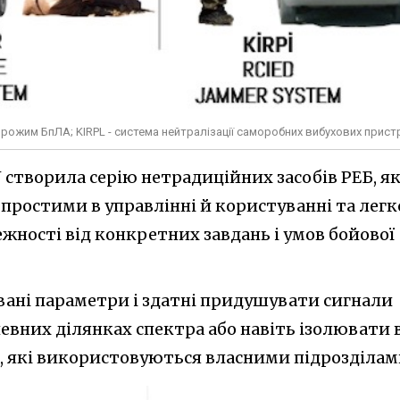
рожим БпЛА; KIRPL - система нейтралізації саморобних вибухових прист
створила серію нетрадиційних засобів РЕБ, як
 простими в управлінні й користуванні та легк
жності від конкретних завдань і умов бойової
ані параметри і здатні придушувати сигнали
певних ділянках спектра або навіть ізолювати 
 які використовуються власними підрозділам