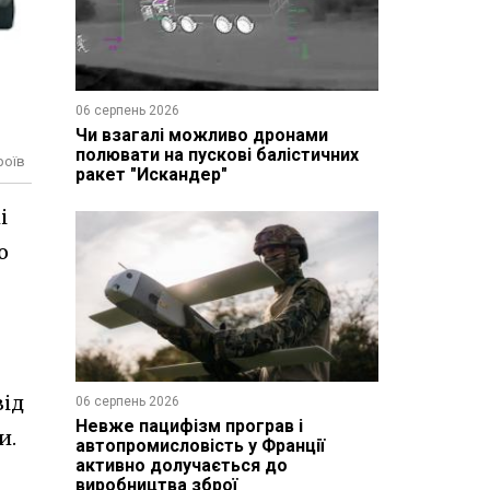
06 серпень 2026
Чи взагалі можливо дронами
полювати на пускові балістичних
роїв
ракет "Искандер"
і
о
від
06 серпень 2026
Невже пацифізм програв і
и.
автопромисловість у Франції
активно долучається до
виробництва зброї