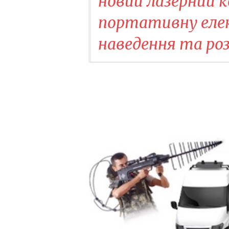
новий лазерний 
портативну еле
наведення та роз