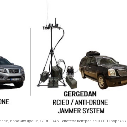
пасів, ворожих дронів; GERGEDAN - система нейтралізації СВП і ворожих