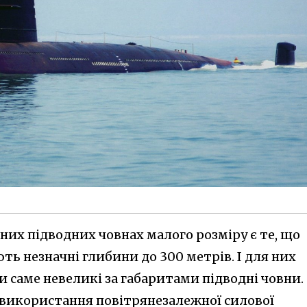
их підводних човнах малого розміру є те, що
ь незначні глибини до 300 метрів. І для них
 саме невеликі за габаритами підводні човни.
використання повітрянезалежної силової