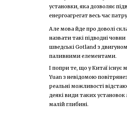
установки, яка дозволяє пі
енергоагрегат весь час патр
Але мова йде про доволі скл
назвати такі підводні човн
шведські Gotland з двигуном
паливними елементами.
І попри те, що у Китаї існує
Yuan з невідомою повітряне
реальні можливості відстаю
деякі види таких установок
малій глибині.