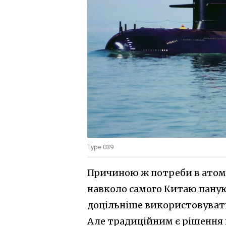
Type 039
Причиною ж потреби в атомн
навколо самого Китаю пануют
доцільніше використовувати
Але традиційним є рішення 