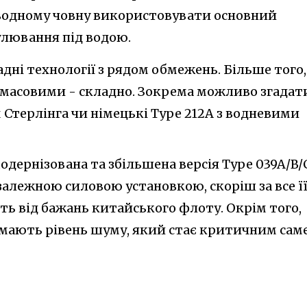
дводному човну використовувати основний
улювання під водою.
адні технології з рядом обмежень. Більше того,
и масовими - складно. Зокрема можливо згадат
 Стерлінга чи німецькі Type 212A з водневими
 модернізована та збільшена версія Type 039A/B/
залежною силовою установкою, скоріш за все ї
ть від бажань китайського флоту. Окрім того,
 мають рівень шуму, який стає критичним сам