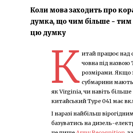
Коли мова заходить про кораб
думка, що чим більше - тим
цю думку
К
итай працює над 
човна під назвою 
розмірами. Якщо з
субмарини мають 
як Virginia, чи навіть більше
китайський Type 041 має вкл
І наразі найбільш вірогідни
базуватись на дизель-електр
це пише
Army Recognition
, 