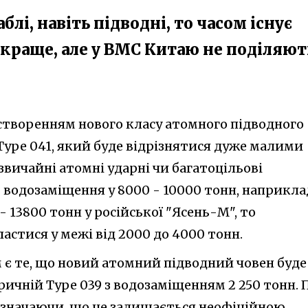
лі, навіть підводні, то часом існує
 краще, але у ВМС Китаю не поділяют
створенням нового класу атомного підводного
Type 041, який буде відрізнятися дуже малими
вичайні атомні ударні чи багатоцільові
водозаміщення у 8000 - 10000 тонн, наприкла
 - 13800 тонн у російської "Ясень-М", то
астися у межі від 2000 до 4000 тонн.
м є те, що новий атомний підводний човен буде
ичній Type 039 з водозаміщенням 2 250 тонн. 
зазначаючи, що це залишається неофіційною