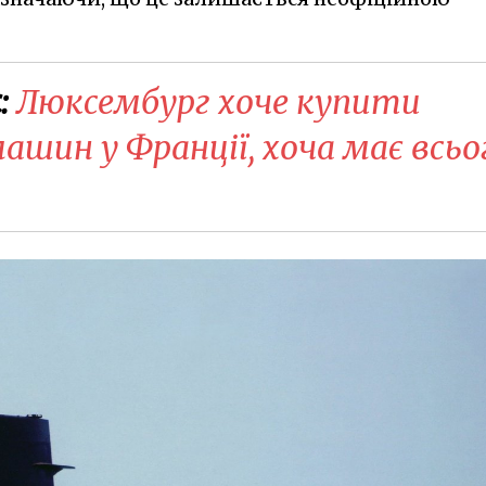
:
Люксембург хоче купити
шин у Франції, хоча має всьо