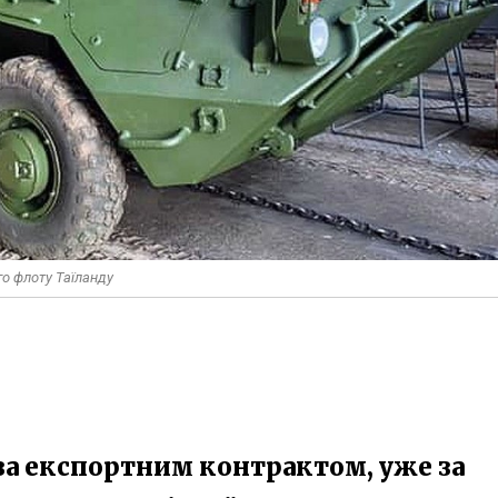
о флоту Таїланду
за експортним контрактом, уже за