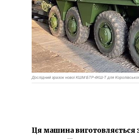
Дослідний зразок нової КШМ БТР-4КШ-Т для Королівськог
Ця машина виготовляється 