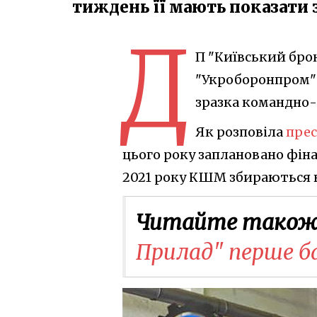
тиждень її мають показати 
Д
П "Київський бро
"Укроборонпром")
зразка командно-
Як розповіла
пре
цього року заплановано фіна
2021 року КШМ збираються 
Читайте також
Прилад" перше б