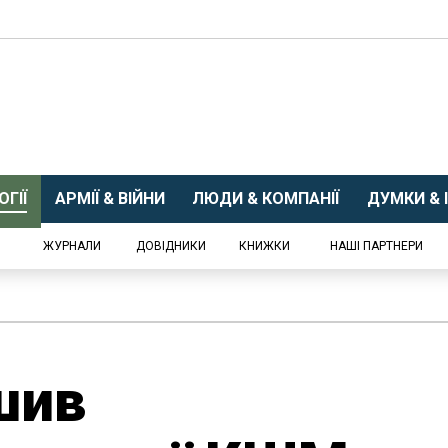
ГІЇ
АРМІЇ & ВІЙНИ
ЛЮДИ & КОМПАНІЇ
ДУМКИ & І
ЖУРНАЛИ
ДОВІДНИКИ
КНИЖКИ
НАШІ ПАРТНЕРИ
шив