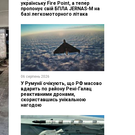
українську Fire Point, а тепер
пропонує свій БПЛА JERNAS-M на
базі легкомоторного літака
06 серпень 2026
У Румунії очікують, що РФ масово
вдарить по району Рені-Галац
реактивними дронами,
скориставшись унікальною
нагодою