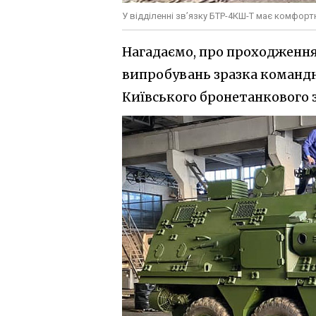
У відділенні зв’язку БТР-4КШ-Т має комфорт
Нагадаємо, про проходження
випробувань зразка коман
Київського бронетанкового 