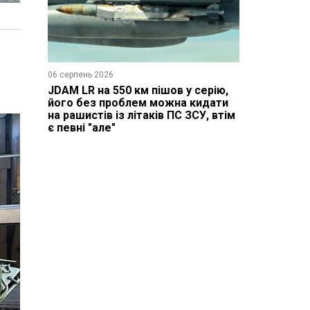
06 серпень 2026
JDAM LR на 550 км пішов у серію,
його без проблем можна кидати
на рашистів із літаків ПС ЗСУ, втім
є певні "але"