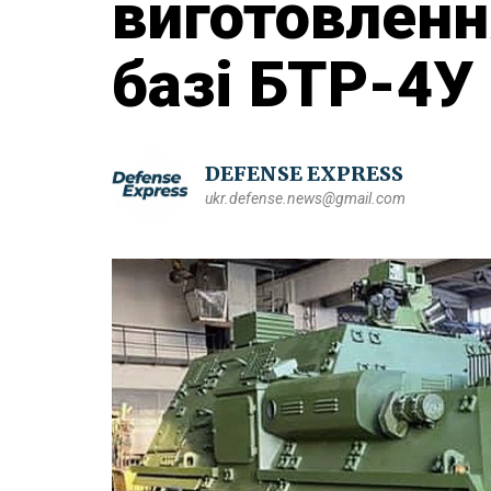
виготовленн
базі БТР-4У 
DEFENSE EXPRESS
ukr.defense.news@gmail.com