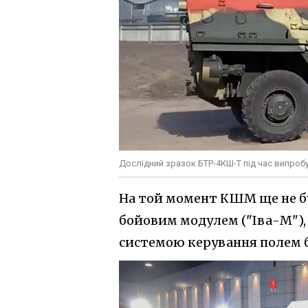
Дослідний зразок БТР-4КШ-Т під час випробу
На той момент КШМ ще не б
бойовим модулем ("Іва-М"), 
системою керування полем б