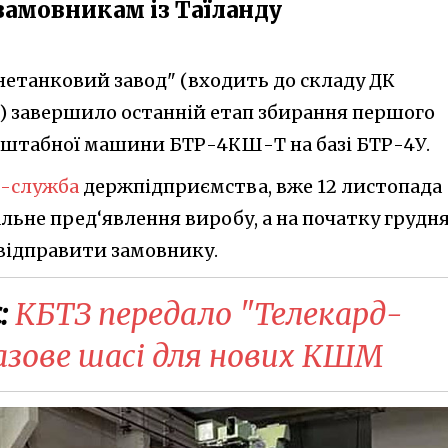
замовникам із Таїланду
нетанковий завод" (входить до складу ДК
 завершило останній етап збирання першого
штабної машини БТР-4КШ-Т на базі БТР-4У.
с-служба
держпідприємства, вже 12 листопада
льне пред‘явлення виробу, а на початку грудн
відправити замовнику.
:
КБТЗ передало "Телекард-
азове шасі для нових КШМ