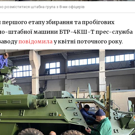
но розміститися штабна група з 8-ми офіцерів
 першого етапу збирання та пробігових
дно-штабної машини БТР-4КШ-Т прес-служба
заводу
повідомила
у квітні поточного року.