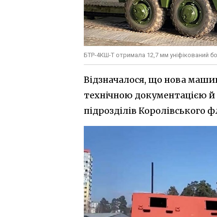
БТР-4КШ-Т отримала 12,7 мм уніфікований б
Відзначалося, що нова маши
технічною документацією й
підрозділів Королівського ф