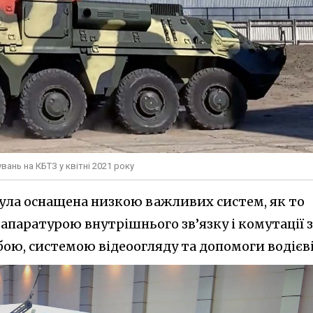
вань на КБТЗ у квітні 2021 року
ула оснащена низкою важливих систем, як то
апаратурою внутрішнього зв’язку і комутації з
ою, системою відеоогляду та допомоги водієві