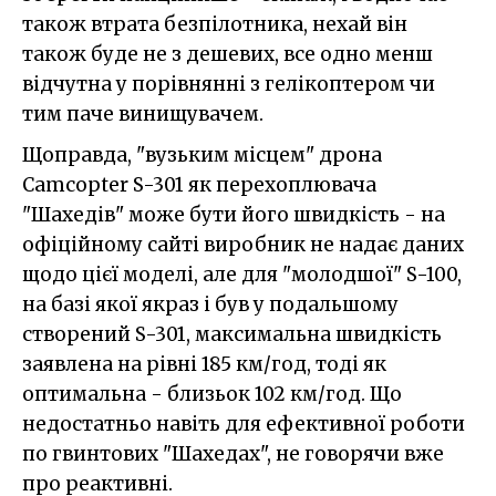
також втрата безпілотника, нехай він
також буде не з дешевих, все одно менш
відчутна у порівнянні з гелікоптером чи
тим паче винищувачем.
Щоправда, "вузьким місцем" дрона
Camcopter S-301 як перехоплювача
"Шахедів" може бути його швидкість - на
офіційному сайті виробник не надає даних
щодо цієї моделі, але для "молодшої" S-100,
на базі якої якраз і був у подальшому
створений S-301, максимальна швидкість
заявлена на рівні 185 км/год, тоді як
оптимальна - близьок 102 км/год. Що
недостатньо навіть для ефективної роботи
по гвинтових "Шахедах", не говорячи вже
про реактивні.