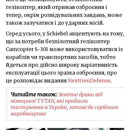
гелікоптер, який отримав озброєння і
тепер, окрім розвідувальних завдань, може
також залучатися і до ударних місій.
Серед усього, у Schiebel акцентують на тому,
що за потреби безпілотний гелікоптер
Camcopter S-301 може використовуватися із
кораблів чи транспортних засобів, тобто
йдеться про дійсно широку варіативність
експлуатації цього зразка озброєння, про
це розповідає видання
NextGenDefense
.
Читайте також:
Зенітні дрони від
німецької TYTAN, які пройшли
тестування в Україні, готові до серійного
виробництва