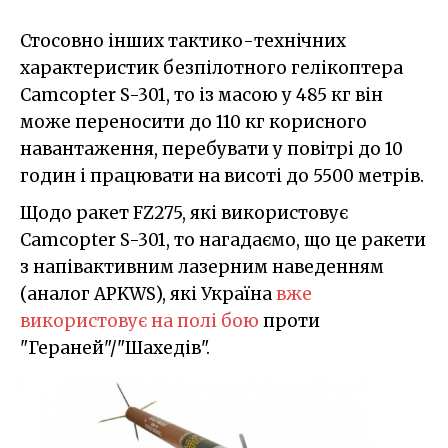
Стосовно інших тактико-технічних
характеристик безпілотного гелікоптера
Camcopter S-301, то із масою у 485 кг він
може переносити до 110 кг корисного
навантаження, перебувати у повітрі до 10
годин і працювати на висоті до 5500 метрів.
Щодо ракет FZ275, які використовує
Camcopter S-301, то нагадаємо, що це ракети
з напівактивним лазерним наведенням
(аналог APKWS), які Україна
вже
використовує на полі бою
проти
"Гераней"/"Шахедів".