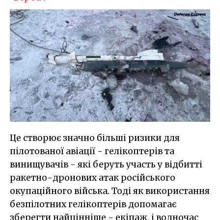
Це створює значно більші ризики для
пілотованої авіації - гелікоптерів та
винищувачів - які беруть участь у відбитті
ракетно-дронових атак російського
окупаційного війська. Тоді як використання
безпілотних гелікоптерів допомагає
зберегти найцінніше - екіпаж, і водночас