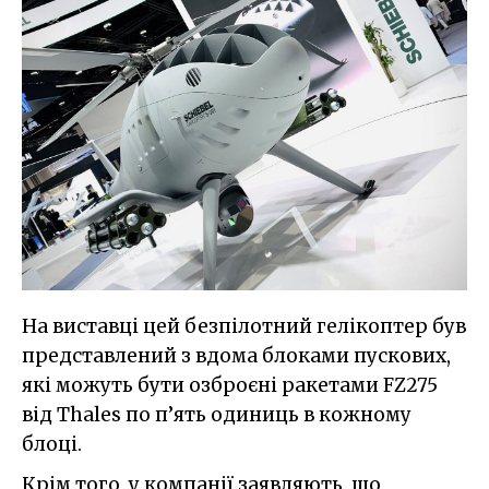
На виставці цей безпілотний гелікоптер був
представлений з вдома блоками пускових,
які можуть бути озброєні ракетами FZ275
від Thales по п’ять одиниць в кожному
блоці.
Крім того, у компанії заявляють, що