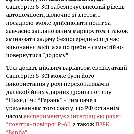
Camcopter S-301 забезпечує високий рівень
автономності, включно зі злетом і
посадкою, може здійснювати політ за
завчасно запланованим маршрутом, і також
змінювати задачу безпосередньо під час
виконання місії, а за потреби - самостійно
повернутися "додому".
Тож досить цікавим варіантом експлуатації
Camcopter S-301 може бути його
використання у ролі перехоплювачів
далекобійних ударних дронів по типу
"Шахед" чи "Герань" - тим паче з
урахуванням того факту, що РФ останнім
часом
експериментує з інтеграцією ракет
"повітря-повітря" Р-60
, а також
ПЗРК
"Верба"
.