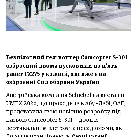
Безпілотний гелікоптер Camcopter S-301
озброєний двома пусковими по п’ять
ракет FZ275 у кожній, які вже є на
озброєнні Сил оборони України
Австрійська компанія Schiebel на виставці
UMEX 2026, що проходила в Абу-Дабі, ОАЕ,
представила свою новітню розробку під
назвою Camcopter S-301 - дрон із
вертикальним злетом та посадкою чи, як
його ще позиціонують, безпілотний