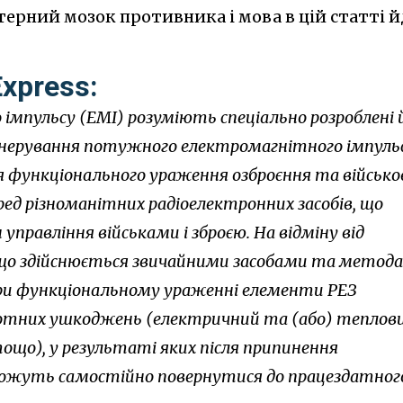
рний мозок противника і мова в цій статті й
xpress:
імпульсу (ЕМІ) розуміють спеціально розроблені 
генерування потужного електромагнітного імпуль
ля функціонального ураження озброєння та військо
ед різноманітних радіоелектронних засобів, що
управління військами і зброєю. На відміну від
 що здійснюється звичайними засобами та метод
при функціональному ураженні елементи РЕЗ
отних ушкоджень (електричний та (або) теплов
тощо), у результаті яких після припинення
можуть самостійно повернутися до працездатног