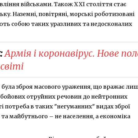
вління військами. Також XXI століття стає
ьку. Наземні, повітряні, морські роботизовані
ють собою таких уразливих та недосконалих
:
Армія і коронавірус. Нове пол
світі
 була зброя масового ураження, що вражає ли
д бойових отруйних речовин до нейтронних
ті потреба в таких "негуманних" видах зброї
і та майбутнього – не населення, а економіка