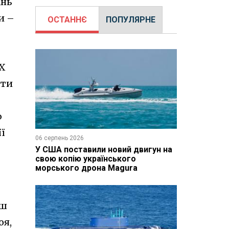
ань
и –
ОСТАННЄ
ПОПУЛЯРНЕ
XX
ати
ю
її
06 серпень 2026
У США поставили новий двигун на
свою копію українського
морського дрона Magura
ьш
оя,