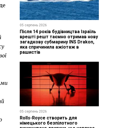
де
05 серпень 2026
Після 14 років будівництва Ізраїль
врешті решт таємно отримав нову
й
загадкову субмарину INS Drakon,
су
яка спричинила ажіотаж в
рашистів
вої
ами
ий
05 серпень 2026
Rolls-Royce створить для
о
німецького безпілотного