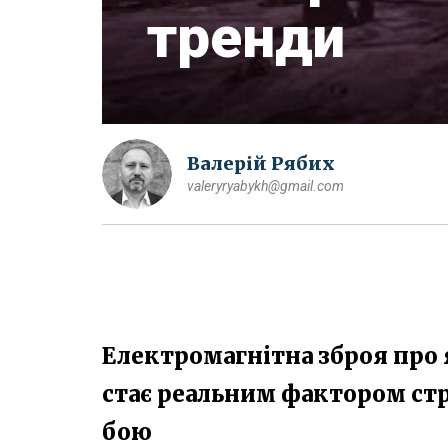
тренди
Валерій Рябих
valeryryabykh@gmail.com
Електромагнітна зброя про 
стає реальним фактором стр
бою