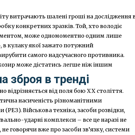
світу витрачають шалені гроші на дослідження 
робку конкретних зразків. Той, хто володіє
ументом, може одномоментно одним лише
, в кулаку якої зажато потужний
вирубити самого надсучасного противника.
 козир може дістатись легше ніж іншим
а зброя в тренді
о відрізняється від поля бою XX століття.
тична насиченість різноманітними
(РЕЗ). Військова техніка, засоби розвідки,
вально-ударні комплекси – все це наразі не
 не говорячи вже про засоби зв’язку, системи