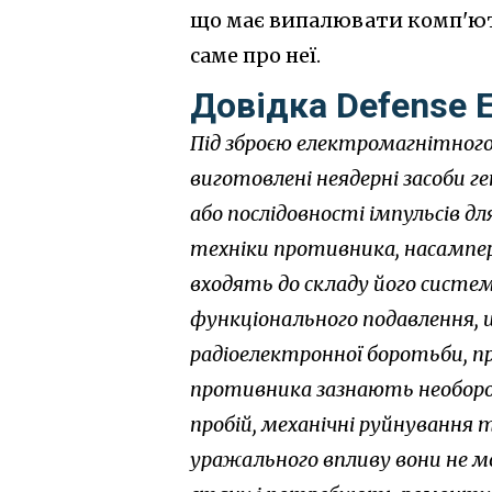
що має випалювати комп'юте
саме про неї.
Довідка Defense E
Під зброєю електромагнітного 
виготовлені неядерні засоби 
або послідовності імпульсів д
техніки противника, насампер
входять до складу його систем 
функціонального подавлення,
радіоелектронної боротьби, 
противника зазнають необор
пробій, механічні руйнування 
уражального впливу вони не 