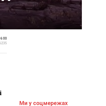
16:00
6235
і
Ми у соцмережах