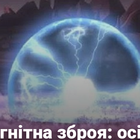
нітна зброя: ос