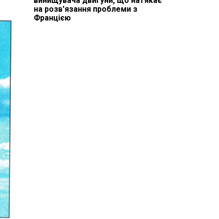
винищувача двигуни, що натякає
на розв'язання проблеми з
Францією