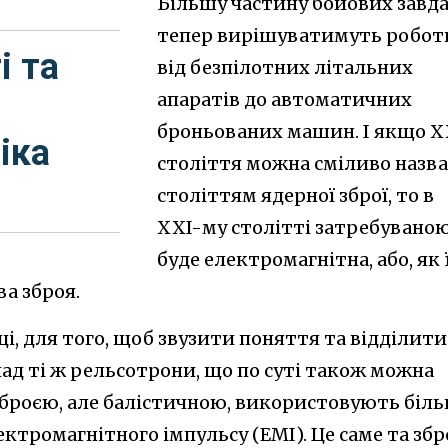
Більшу частину бойових завд
тепер вирішуватимуть робот
і та
від безпілотних літальних
апаратів до автоматичних
броньованих машин. І якщо 
іка
століття можна сміливо назв
століттям ядерної зброї, то в
XXI-му столітті затребувано
буде електромагнітна, або, як 
а зброя.
ці, для того, щоб звузити поняття та відділити
лад ті ж рельсотрони, що по суті також можна
броєю, але балістичною, використовують біл
ктромагнітного імпульсу (ЕМІ). Це саме та збр