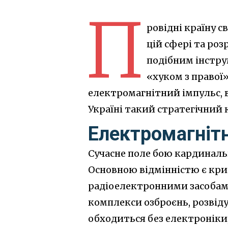
П
ровідні країну 
цій сфері та роз
подібним інстр
«хуком з правої»
електромагнітний імпульс, 
Україні такий стратегічний
Електромагнітн
Сучасне поле бою кардинальн
Основною відмінністю є кри
радіоелектронними засобами 
комплекси озброєнь, розвіду
обходиться без електроніки,