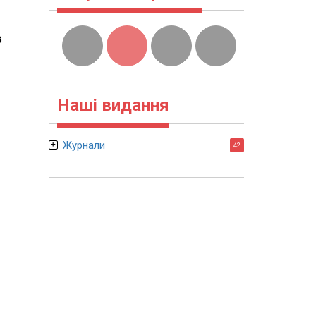
в
Наші видання
Журнали
42