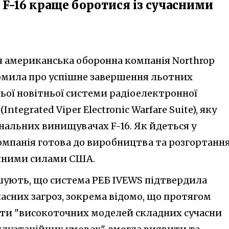
F-16 краще боротися із сучасними
я американська оборонна компанія Northrop
мила про успішне завершення льотних
ьої новітньої системи радіоелектронної
ntegrated Viper Electronic Warfare Suite), яку
нальних винищувачах F-16. Як йдеться у
компанія готова до виробництва та розгортанн
ряними силами США.
шують, що система РЕБ IVEWS підтвердила
асних загроз, зокрема відомо, що протягом
оти "високоточних моделей складних сучасни