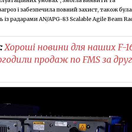
плуатаційних умовах", змогла виявити та
агроз і забезпечила повний захист, також була
 із радарами AN/APG-83 Scalable Agile Beam Ra
:
Хороші новини для наших F-16
огодили продаж по FMS за друг