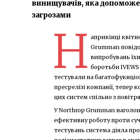
винищувачів, яка допоможе 
загрозами
Н
априкінці квітн
Grumman повідо
випробувань їхн
боротьби IVEWS (I
тестували на багатофукнціо
пресрелізі компанії, тепер 
цих систем спільно з повіт
У Northrop Grumman наголо
ефективну роботу проти суч
тестувань система діяла пр