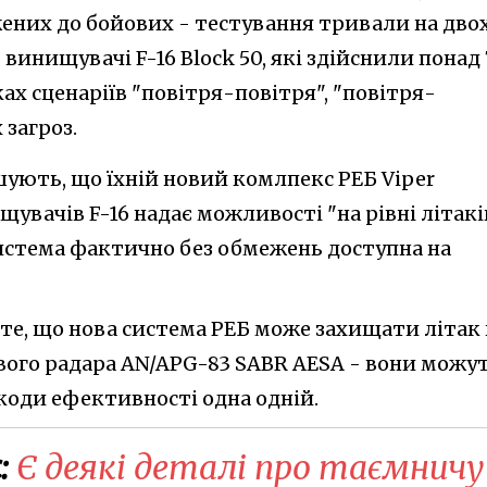
ених до бойових - тестування тривали на дво
ь винищувачі F-16 Block 50, які здійснили понад 
ках сценаріїв "повітря-повітря", "повітря-
 загроз.
ують, що їхній новий комлпекс РЕБ Viper
щувачів F-16 надає можливості "на рівні літакі
система фактично без обмежень доступна на
е, що нова система РЕБ може захищати літак 
ого радара AN/APG-83 SABR AESA - вони можу
оди ефективності одна одній.
:
Є деякі деталі про таємничу