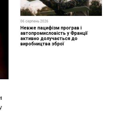
06 серпень 2026
Невже пацифізм програв і
автопромисловість у Франції
активно долучається до
виробництва зброї
и
у