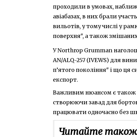
проходили в умовах, наближ
авіабазах, в них брали участ
вильотів, у тому числі у рам
поверхня", а також змішаних
У Northrop Grumman наголош
AN/ALQ-257 (IVEWS) для вини
п’ятого покоління" і що ця 
експорт.
Важливим нюансом є також т
створюючи завад для бортов
працювати одночасно без шк
Читайте також