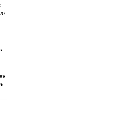
х
70
в
не
ть