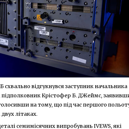
ЕБ схвально відгукнувся заступник начальника
А підполковник Крістофер Б. ДЖеймс, заявивш
аголосивши на тому, що під час першого польот
 двух літаках.
деталі семимісячних випробувань IVEWS, які