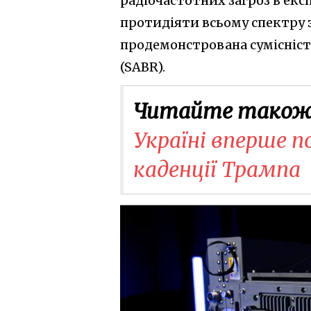
радіочастотних загроз в екс
протидіяти всьому спектру з
продемонстрована сумісність
(SABR).
Читайте також
Україні вперше п
каденції Трампа